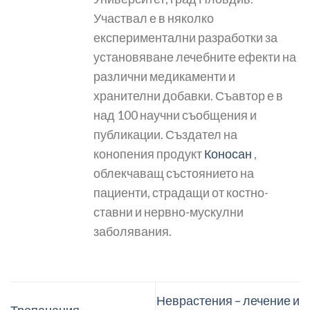
Участвал е в няколко
експериментални разработки за
установяване лечебните ефекти на
различни медикаменти и
хранителни добавки. Съавтор е в
над 100 научни съобщения и
публикации. Създател на
конопения продукт
Коносан
,
облекчаващ състоянието на
пациенти, страдащи от костно-
ставни и нервно-мускулни
заболявания.
Неврастения – лечение и