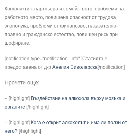
Конфликти с партньора и семейството, проблеми на
работното място, повишена опасност от трудова
злополука, проблеми от финансово, наказателно-
правно и гражданско естество, повишен риск при
шофиране.
[notification type=“notification_info“ ]
Статията е
предоставена от д-р
Анелия Биволарска
[/notification]
Прочети още:
– [highlight]
Въздействие на алкохола върху мозъка и
органите
[/highlight]
– [highlight]
Кога е открит алкохолът и има ли ползи от
него?
[/highlight]