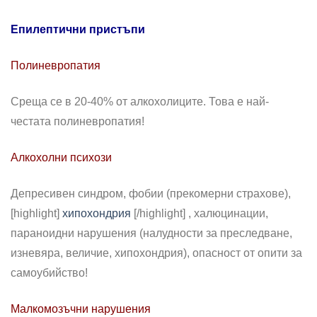
Епилептични пристъпи
Полиневропатия
Среща се в 20-40% от алкохолиците. Това е най-
честата полиневропатия!
Алкохолни психози
Депресивен синдром, фобии (прекомерни страхове),
[highlight]
хипохондрия
[/highlight] , халюцинации,
параноидни нарушения (налудности за преследване,
изневяра, величие, хипохондрия), опасност от опити за
самоубийство!
Малкомозъчни нарушения