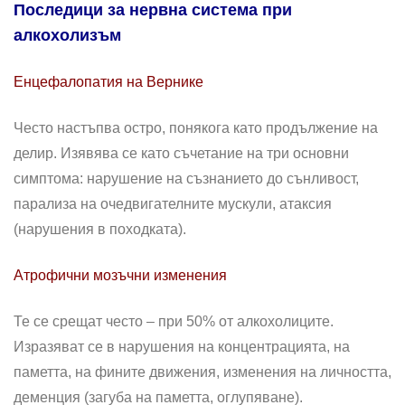
Последици за нервна система при
алкохолизъм
Енцефалопатия на Вернике
Често настъпва остро, понякога като продължение на
делир. Изявява се като съчетание на три основни
симптома: нарушение на съзнанието до сънливост,
парализа на очедвигателните мускули, атаксия
(нарушения в походката).
Атрофични мозъчни изменения
Те се срещат често – при 50% от алкохолиците.
Изразяват се в нарушения на концентрацията, на
паметта, на фините движения, изменения на личността,
деменция (загуба на паметта, оглупяване).