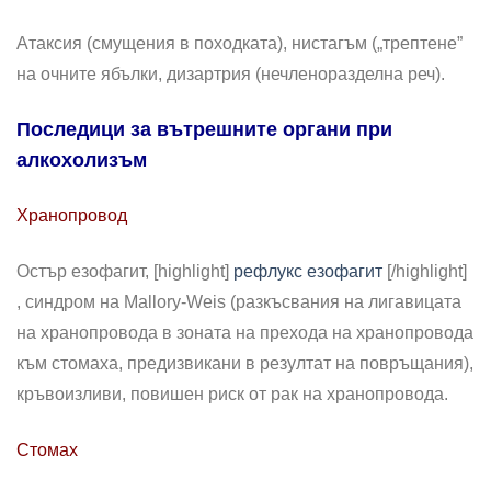
Атаксия (смущения в походката), нистагъм („трептене”
на очните ябълки, дизартрия (нечленоразделна реч).
Последици за вътрешните органи при
алкохолизъм
Хранопровод
Остър езофагит, [highlight]
рефлукс езофагит
[/highlight]
, синдром на Mallory-Weis (разкъсвания на лигавицата
на хранопровода в зоната на прехода на хранопровода
към стомаха, предизвикани в резултат на повръщания),
кръвоизливи, повишен риск от рак на хранопровода.
Стомах