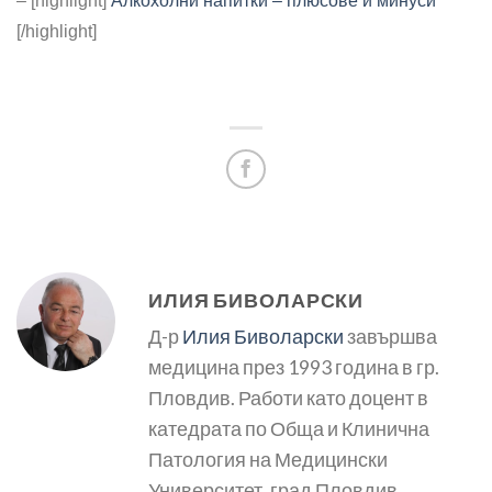
– [highlight]
Алкохолни напитки – плюсове и минуси
[/highlight]
ИЛИЯ БИВОЛАРСКИ
Д-р
Илия Биволарски
завършва
медицина през 1993 година в гр.
Пловдив. Работи като доцент в
катедрата по Обща и Клинична
Патология на Медицински
Университет, град Пловдив.