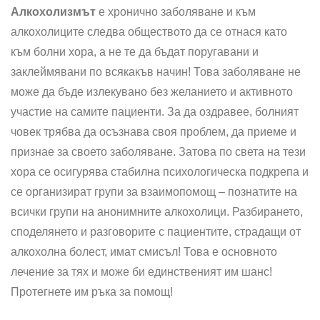
Алкохолизмът
е хронично заболяване и към
алкохолиците следва обществото да се отнася като
към болни хора, а не те да бъдат поругавани и
заклеймявани по всякакъв начин! Това заболяване не
може да бъде излекувано без желанието и активното
участие на самите пациенти. За да оздравее, болният
човек трябва да осъзнава своя проблем, да приеме и
признае за своето заболяване. Затова по света на тези
хора се осигурява стабилна психологическа подкрепа и
се организират групи за взаимопомощ – познатите на
всички групи на анонимните алкохолици. Разбирането,
споделянето и разговорите с пациентите, страдащи от
алкохолна болест, имат смисъл! Това е основното
лечение за тях и може би единственият им шанс!
Протегнете им ръка за помощ!