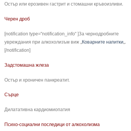
Остър или ерозивен гастрит и стомашни кръвоизливи.
Черен дроб
[notification type=“notification_info“ ]
За чернодробните
увреждания при алкохолизъм виж „
Коварните напитки
„.
[/notification]
Задстомашна жлеза
Остър и хроничен панкреатит.
Сърце
Дилатативна кардиомиопатия
Психо-социални последици от алкохолизма