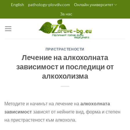
Skip
English
pathology-plovdiv.com
Онлайн университет
to
За нас
content
ПРИСТРАСТЕНОСТИ
Лечение на алкохолната
зависимост и последици от
алкохолизма
Методите и начинът на лечение на
алкохолната
зависимост
зависят от нейните вид, форма и степен
на пристрастеност към алкохола.