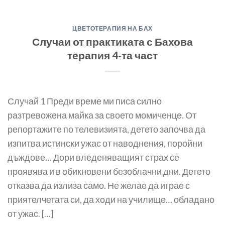
ЦВЕТОТЕРАПИЯ НА БАХ
Случаи от практиката с Бахова
терапия 4-та част
Случай 1 Преди време ми писа силно
разтревожена майка за своето момиченце. От
репортажите по телевизията, детето започва да
изпитва истински ужас от наводнения, поройни
дъждове… Дори вледеняващият страх се
проявява и в обикновени безоблачни дни. Детето
отказва да излиза само. Не желае да играе с
приятелчетата си, да ходи на училище… обладано
от ужас. […]