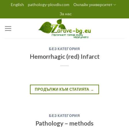
Skip
English
pathology-plovdiv.com
Онлайн университет
to
За нас
content
БЕЗ КАТЕГОРИЯ
Hemorrhagic (red) Infarct
ПРОДЪЛЖИ КЪМ СТАТИЯТА
→
БЕЗ КАТЕГОРИЯ
Pathology – methods