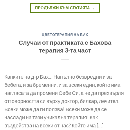
ПРОДЪЛЖИ КЪМ СТАТИЯТА
→
ЦВЕТОТЕРАПИЯ НА БАХ
Случаи от практиката с Бахова
терапия 3-та част
Капките на д-р Бах… Напълно безвредни и за
бебета, и за бременни, и за всеки един, който има
нагласата да промени Себе Си, а не да прехвърля
отговорността си върху доктор, билкар, лечител.
Всеки може да ги ползва! Всеки може да се
наслади на тази уникална терапия! Как
въздейства на всеки от нас? Който има […]