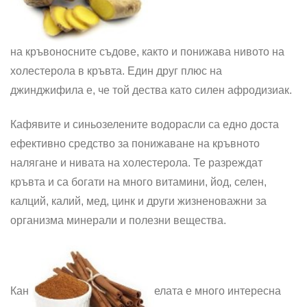
на кръвоносните съдове, както и понижава нивото на
холестерола в кръвта. Един друг плюс на
джинджифила е, че той дества като силен афродизиак.
Кафявите и синьозелените водорасли са едно доста
ефективно средство за понижаване на кръвното
налягане и нивата на холестерола. Те разреждат
кръвта и са богати на много витамини, йод, селен,
калций, калий, мед, цинк и други жизненоважни за
организма минерали и полезни вещества.
Кан
елата е много интересна