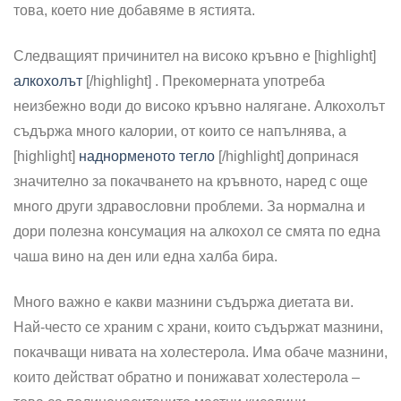
това, което ние добавяме в ястията.
Следващият причинител на високо кръвно е [highlight]
алкохолът
[/highlight] . Прекомерната употреба
неизбежно води до високо кръвно налягане. Алкохолът
съдържа много калории, от които се напълнява, а
[highlight]
наднорменото тегло
[/highlight] допринася
значително за покачването на кръвното, наред с още
много други здравословни проблеми. За нормална и
дори полезна консумация на алкохол се смята по една
чаша вино на ден или една халба бира.
Много важно е какви мазнини съдържа диетата ви.
Най-често се храним с храни, които съдържат мазнини,
покачващи нивата на холестерола. Има обаче мазнини,
които действат обратно и понижават холестерола –