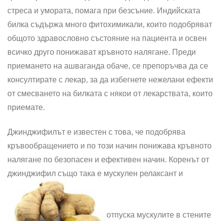
стреса и умората, помага при безсъние. Индийската
билка съдържа много фитохимикали, които подобряват
общото здравословно състояние на пациента и освен
всичко друго понижават кръвното налягане. Преди
приемането на ашваганда обаче, се препоръчва да се
консултирате с лекар, за да избегнете нежелани ефекти
от смесването на билката с някои от лекарствата, които
приемате.
Джинджифилът е известен с това, че подобрява
кръвообращението и по този начин понижава кръвното
налягане по безопасен и ефективен начин. Коренът от
джинджифил също така е мускулен релаксант и
отпуска мускулите в стените