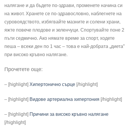
налягане и да бъдете по-здрави, променете начина си
на живот. Хранете се по-здравословно, наблегнете на
суровоядството, избягвайте мазните и солени храни,
яжте повече плодове и зеленчуци. Спортувайте поне 2
пъти седмично. Ако нямате време за спорт, ходете
пеша – всеки ден по 1 час – това е най-добрата „диета”
при високо кръвно налягане.
Прочетете още:
– [highlight]
Хипертонично сърце
[/highlight]
– [highlight]
Видове артериална хипертония
[/highlight]
– [highlight]
Причини за високо кръвно налягане
[/highlight]