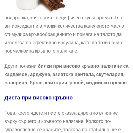
подправка, която има специфичен вкус и аромат. Тя е
антиоксидант и в малки количества канеленото масло
стимулира кръвообращението и помага на тялото да
използва по-ефективно инсулина, като по този начин
нормализира кръвното налягане.
Други полезни
билки при високо кръвно налягане са
кардамон, арджуна, азиатска центела, скутелария,
валериан, брош, клитория, репей, индийско орехче.
Диета при високо кръвно
Това, което ядете и пиете оказва директно влияние
върху сърцето и кръвното налягане. Колкото по-
здравословно се храните, толкова по-стабилно ще е