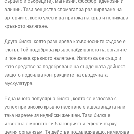
сърцето и бъбреците), магнезий, фосфор, аденозин и
алицин. Тези вещества спомагат за разширяване на
артериите, което улеснява притока на кръв и понижава
кръвното налягане.
Друга билка, която разширява кръвоносните съдове е
глогът. Той подобрява кръвоснабдяването на органите
и понижава кръвното налягане. Използва се също и
като средство за подобряване на сърдечната дейност,
защото подсилва контракциите на сърдечната
мускулатура.
Една много популярна билка , която се използва с
успех при високо кръвно налягане е ашвагандата или
така наречения индийски женшен. Тази билка е
известна с многото си благоприятни ефекти върху
целия организъм. Тя действа подмладяващо, намалява