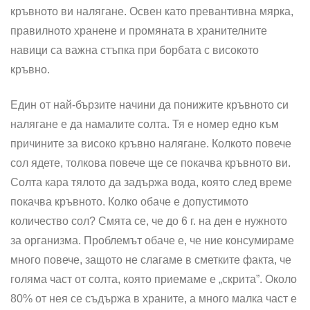
кръвното ви налягане. Освен като превантивна мярка,
правилното хранене и промяната в хранителните
навици са важна стъпка при борбата с високото
кръвно.
Един от най-бързите начини да понижите кръвното си
налягане е да намалите солта. Тя е номер едно към
причините за високо кръвно налягане. Колкото повече
сол ядете, толкова повече ще се покачва кръвното ви.
Солта кара тялото да задържа вода, която след време
покачва кръвното. Колко обаче е допустимото
количество сол? Смята се, че до 6 г. на ден е нужното
за организма. Проблемът обаче е, че ние консумираме
много повече, защото не слагаме в сметките факта, че
голяма част от солта, която приемаме е „скрита”. Около
80% от нея се съдържа в храните, а много малка част е