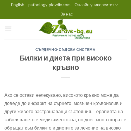
Skip
English
pathology-plovdiv.com
Онлайн университет
to
За нас
content
СЪРДЕЧНО-СЪДОВА СИСТЕМА
Билки и диета при високо
кръвно
Ако се остави нелекувано, високото кръвно може да
доведе до инфаркт на сърцето, мозъчен кръвоизлив и
други живото-застрашаващи състояния. Терапията на
заболяването е медикаментозна, но днес много хора се
обръщат към билките и диетите за лечение на високо