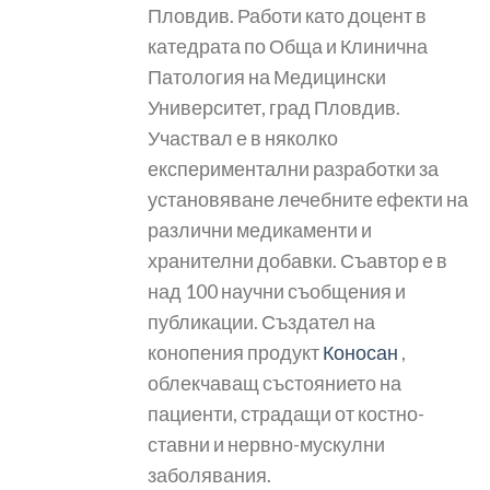
Пловдив. Работи като доцент в
катедрата по Обща и Клинична
Патология на Медицински
Университет, град Пловдив.
Участвал е в няколко
експериментални разработки за
установяване лечебните ефекти на
различни медикаменти и
хранителни добавки. Съавтор е в
над 100 научни съобщения и
публикации. Създател на
конопения продукт
Коносан
,
облекчаващ състоянието на
пациенти, страдащи от костно-
ставни и нервно-мускулни
заболявания.