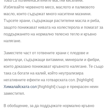
това са полиненаситените мастни киселини.
Избягвайте червеното месо, маслото и палмовото
масло, които съдържат много наситени мазнини.
Търсете храни, съдържащи растителни масла и риба,
защото понижават нивата на холестерола и помагат за
поддържането на нормално телесно тегло и кръвно
налягане.
Заместете част от готвените храни с плодове и
зеленчуци, съдържащи витамини, минерали и фибри,
които доказано понижават кръвното налягане. Те също
така са богати на калий, който неутрализира
негативните ефекти на готварската сол. [highlight]
Хималайската сол
[/highlight] също е прекрасен неин
заместител.
В обобщение, за да поддържате нормално кръвно