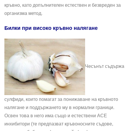
кръвно, като допълнителен естествен и безвреден за
организма метод.
Билки при високо кръвно налягане
Чесънът съдържа
сулфиди, които помагат за понижаване на кръвното
налягане и поддържането му в нормални граници.
Освен това в него има също и естествени ACE
инхибитори (те предпазват кръвоносните съдове,