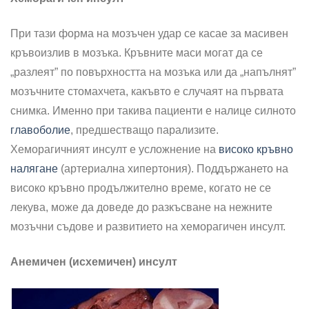
При тази форма на мозъчен удар се касае за масивен
кръвоизлив в мозъка. Кръвните маси могат да се
„разлеят” по повърхността на мозъка или да „напълнят”
мозъчните стомахчета, какъвто е случаят на първата
снимка. Именно при такива пациенти е налице силното
главоболие
, предшестващо парализите.
Хеморагичният инсулт е усложнение на
високо кръвно
налягане
(артериална хипертония). Поддържането на
високо кръвно продължително време, когато не се
лекува, може да доведе до разкъсване на нежните
мозъчни съдове и развитието на хеморагичен инсулт.
Анемичен (исхемичен) инсулт