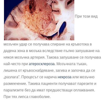
При този вид
мозъчен удар се получава спиране на кръвотока в
дадена зона в мозъка вследствие пълно запушване на
някоя мозъчна артерия. Такова запушване се получава
най-често при
атеросклероза
. Мозъчната тъкан,
лишена от кръвоснабдяване, загива и започва да се
„разлага”. Процесът се нарича
некроза
или мозъчно
размекчение. Такива пациенти получават парезите и
парализите без да имат предшестващи оплаквания.
При тях липса главоболие.