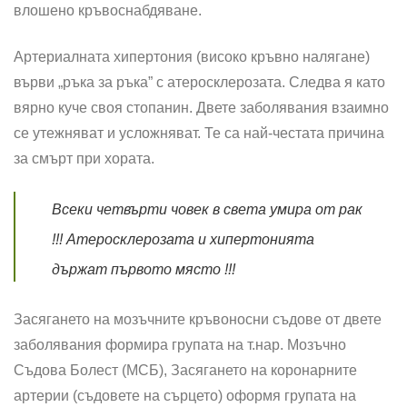
влошено кръвоснабдяване.
Артериалната хипертония (високо кръвно налягане)
върви „ръка за ръка” с атеросклерозата. Следва я като
вярно куче своя стопанин. Двете заболявания взаимно
се утежняват и усложняват. Те са най-честата причина
за смърт при хората.
Всеки четвърти човек в света умира от рак
!!! Атеросклерозата и хипертонията
държат първото място !!!
Засягането на мозъчните кръвоносни съдове от двете
заболявания формира групата на т.нар. Мозъчно
Съдова Болест (МСБ), Засягането на коронарните
артерии (съдовете на сърцето) оформя групата на