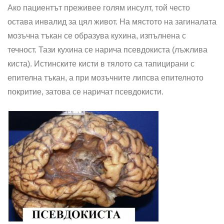
Ако пациентът преживее голям инсулт, той често
остава инвалид за цял живот. На мястото на загиналата
мозъчна тъкан се образува кухина, изпълнена с
течност. Тази кухина се нарича псевдокиста (лъжлива
киста). Истинските кисти в тялото са тапицирани с
епителна тъкан, а при мозъчните липсва епителното
покритие, затова се наричат псевдокисти.