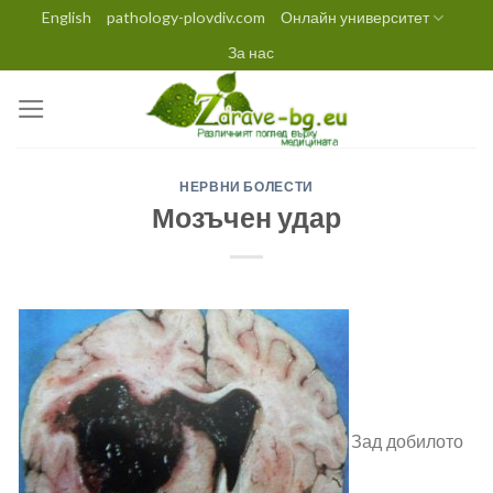
Skip
English
pathology-plovdiv.com
Онлайн университет
to
За нас
content
НЕРВНИ БОЛЕСТИ
Мозъчен удар
Зад добилото