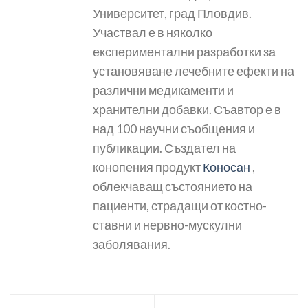
Университет, град Пловдив.
Участвал е в няколко
експериментални разработки за
установяване лечебните ефекти на
различни медикаменти и
хранителни добавки. Съавтор е в
над 100 научни съобщения и
публикации. Създател на
конопения продукт
Коносан
,
облекчаващ състоянието на
пациенти, страдащи от костно-
ставни и нервно-мускулни
заболявания.