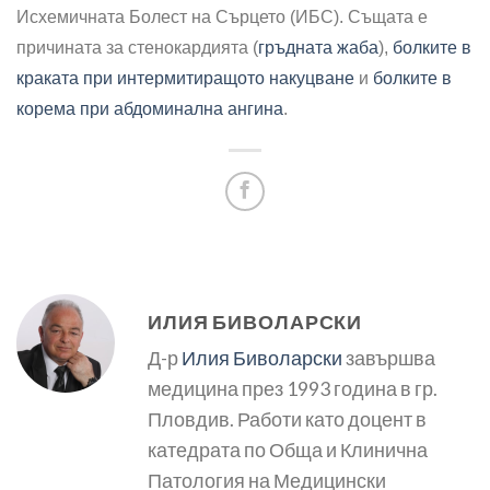
Исхемичната Болест на Сърцето (ИБС). Същата е
причината за стенокардията (
гръдната жаба
),
болките в
краката при интермитиращото накуцване
и
болките в
корема при абдоминална ангина
.
ИЛИЯ БИВОЛАРСКИ
Д-р
Илия Биволарски
завършва
медицина през 1993 година в гр.
Пловдив. Работи като доцент в
катедрата по Обща и Клинична
Патология на Медицински