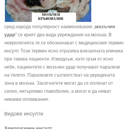
сред народа популярност наименование „
мозъчен
удар
” се крият два вида увреждания на мозъка. В
неврологията те се обозначават с медицинския термин
инсулт. Този термин ясно отразява внезапната клиника
при такива пациенти. Изведнъж, като гръм от ясно
небе, пациентите с мозъчен удар получават парализи
на тялото. Парализите съответстват на увредената
зона в мозъка. Засегнатите могат да се оплачат от
силно, нетърпимо главоболие, а могат и да нямат
никакви оплаквания.
Видове инсулти
Хеморагичен инсулт