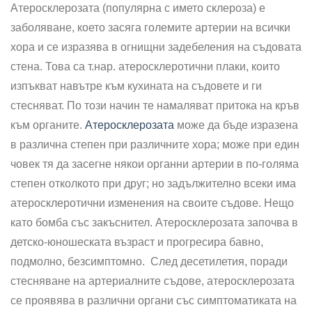
Атеросклерозата
(популярна с името склероза) е
заболяване, което засяга големите артерии на всички
хора и се изразява в огнищни задебеления на съдовата
стена. Това са т.нар. атеросклеротични плаки, които
изпъкват навътре към кухината на съдовете и ги
стесняват. По този начин те намаляват притока на кръв
към органите.
Атеросклерозата
може да бъде изразена
в различна степен при различните хора; може при един
човек тя да засегне някои органни артерии в по-голяма
степен отколкото при друг; но задължително всеки има
атеросклеротични изменения на своите съдове. Нещо
като бомба със закъснител. Атеросклерозата започва в
детско-юношеската възраст и прогресира бавно,
подмолно, безсимптомно. След десетилетия, поради
стесняване на артериалните съдове, атеросклерозата
се проявява в различни органи със симптоматиката на