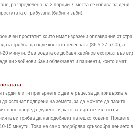
гане, разпределено на 2 порции. Сместа се изпива за деня!
остатата е трабузана (бабини зъби).
роничен простатит, които имат изразени оплаквания от стр
дата трябва да бъде колкото телесната (36.5-37.5 С0), а
-20 минути. Във водата се добавя хвойнов екстракт във ви
 седящи хвойнови бани облекчават и пациенти, които имат
ростатата
 гърдите и ги прегърнете с двете ръце, за да придържате
и да останат подпрени на земята, за да можете да пазите
ижване напред с дупето си, като завъртате тялото си
нията ви трябва да наподобяват патешко ходене. Правете
 10-15 минути. Това не само подобрява кръвообращението 