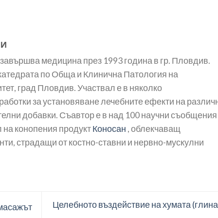
КИ
завършва медицина през 1993 година в гр. Пловдив.
 катедрата по Обща и Клинична Патология на
ет, град Пловдив. Участвал е в няколко
работки за установяване лечебните ефекти на различ
елни добавки. Съавтор е в над 100 научни съобщения
 на конопения продукт
Коносан
, облекчаващ
нти, страдащи от костно-ставни и нервно-мускулни
Целебното въздействие на хумата (глина
 масажът