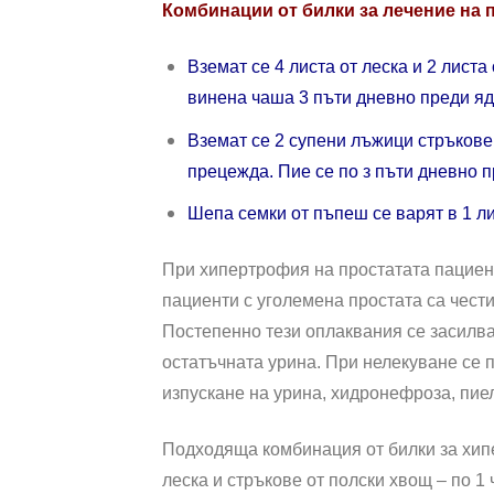
Комбинации от билки за лечение на 
Вземат се 4 листа от леска и 2 листа
винена чаша 3 пъти дневно преди яд
Вземат се 2 супени лъжици стръкове 
прецежда. Пие се по з пъти дневно п
Шепа семки от пъпеш се варят в 1 ли
При хипертрофия на простатата пациент
пациенти с уголемена простата са чести
Постепенно тези оплаквания се засилва
остатъчната урина. При нелекуване се 
изпускане на урина, хидронефроза, пие
Подходяща комбинация от билки за хипе
леска и стръкове от полски хвощ – по 1 