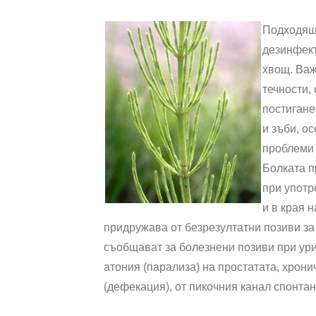
Подходящи
дезинфект
хвощ. Важ
течности,
постигане
и зъби, о
проблеми 
Болката п
при употр
и в края 
придружава от безрезултатни позиви за
съобщават за болезнени позиви при ури
атония (парализа) на простатата, хрони
(дефекация), от пикочния канал спонтан