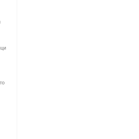
и
ици
то