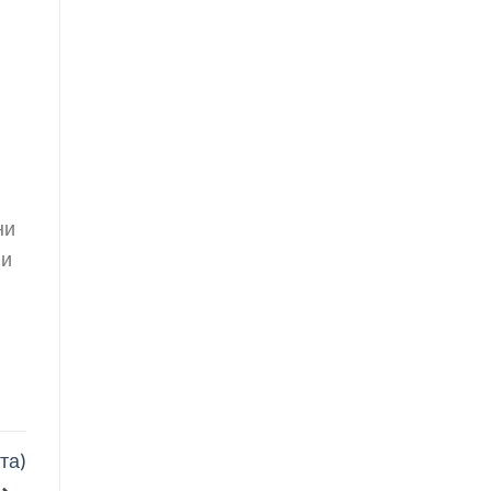
ни
 и
та)