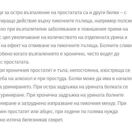
 за остро възпаление на простатата са и други билки – с
иращо действие върху пикочните пътища, например полск
но при възпалителни заболявания е повишения прием на
 с цел увеличаване на количеството на отделената урина и
 на ефект на отмиване на пикочните пътища. Болните слив
собено когато възпалението е хронично, често водят до
с простатата.
ри хроничния простатит е тъпа, непостоянна, изостряща се
еба на алкохол и при простуда. Болки може да има в начало
на уринирането. При остра задръжка на урината болката се
 уриниране. При хронична задръжка на урината болните
ниране и затруднено изпразване на пикочния мехур. При
чен простатит или абцес, при ходене по голяма нужда
но изтича белезникав секрет.