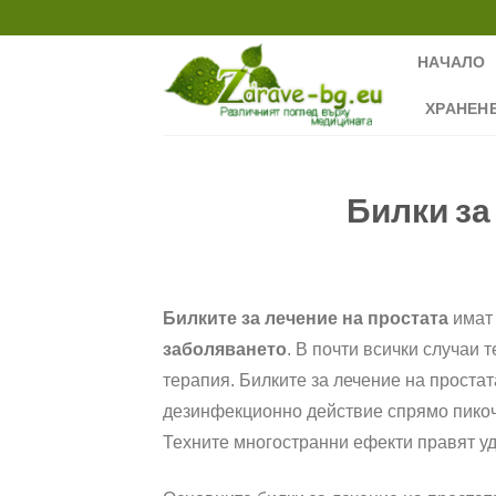
Skip
to
НАЧАЛО
content
ХРАНЕН
Билки за
Билките за лечение на простата
имат 
заболяването
. В почти всички случаи
терапия. Билките за лечение на проста
дезинфекционно действие спрямо пикочн
Техните многостранни ефекти правят уд