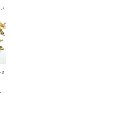
ца.
е и
е