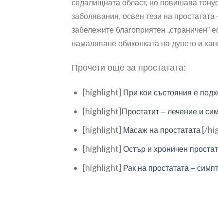
седалищната област, но повишава тонус
заболявания, освен тези на простатата 
забележите благоприятен „страничен” е
намаляване обиколката на дупето и хан
Прочети още за простатата:
[highlight]
При кои състояния е под
[highlight]
Простатит – лечение и си
[highlight]
[/hi
Масаж на простатата
[highlight]
Остър и хроничен
простат
[highlight]
Рак на простатата – симп