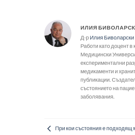
ИЛИЯ БИВОЛАРС
Д-р
Илия Биволарски
Работи като доцент в
Медицински Университ
експериментални раз
медикаменти и хранит
публикации. Създател
състоянието на пацие
заболявания.
При кои състояния е подходящ