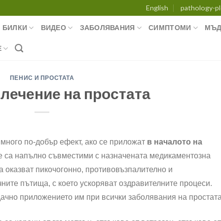
English
pathology-pl
БИЛКИ
ВИДЕО
ЗАБОЛЯВАНИЯ
СИМПТОМИ
МЪД
Е
ПЕНИС И ПРОСТАТА
 лечение на простата
много по-добър ефект, ако се приложат
в началото на
 те са напълно съвместими с назначената медикаментозна
та оказват пикочогонно, противовъзпалително и
ите пътища, с което ускоряват оздравителните процеси.
ачно приложението им при всички заболявания на простата