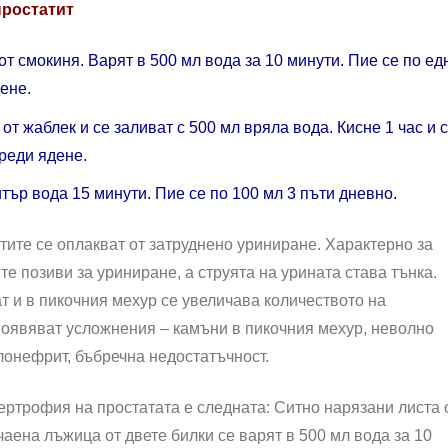
простатит
 от смокиня. Варят в 500 мл вода за 10 минути. Пие се по ед
ене.
от жаблек и се заливат с 500 мл вряла вода. Кисне 1 час и 
реди ядене.
тър вода 15 минути. Пие се по 100 мл 3 пъти дневно.
ите се оплакват от затруднено уриниране. Характерно за
те позиви за уриниране, а струята на урината става тънка.
т и в пикочния мехур се увеличава количеството на
появяват усложнения – камъни в пикочния мехур, неволно
лонефрит, бъбречна недостатъчност.
ртрофия на простатата е следната: Ситно нарязани листа 
чаена лъжица от двете билки се варят в 500 мл вода за 10