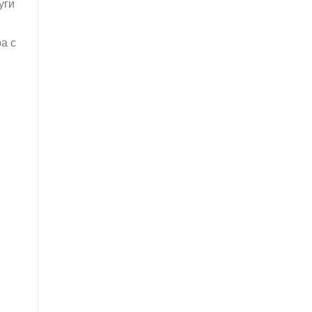
уги
а с