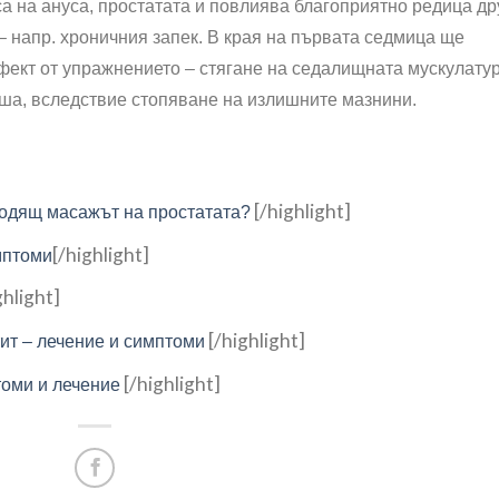
а на ануса, простатата и повлиява благоприятно редица др
– напр. хроничния запек. В края на първата седмица ще
фект от упражнението – стягане на седалищната мускулатур
ша, вследствие стопяване на излишните мазнини.
[/highlight]
ходящ масажът на простатата?
[/highlight]
мптоми
ghlight]
[/highlight]
ит – лечение и симптоми
[/highlight]
томи и лечение