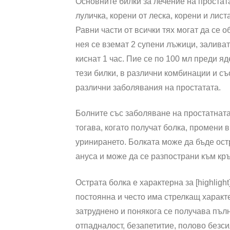
Основните билки за лечение на простата
луличка, корени от леска, корени и лист
Равни части от всички тях могат да се 
нея се вземат 2 супени лъжици, заливат
киснат 1 час. Пие се по 100 мл преди я
тези билки, в различни комбинации и с
различни заболявания на простатата.
Болните със заболяване на простатната
тогава, когато получат болка, промени 
уринирането. Болката може да бъде ост
ануса и може да се разпострани към кръ
Острата болка е характерна за [highlight
постоянна и често има стрелкащ характе
затруднено и понякога се получава пъл
отпадналост, безапетитие, полово безс