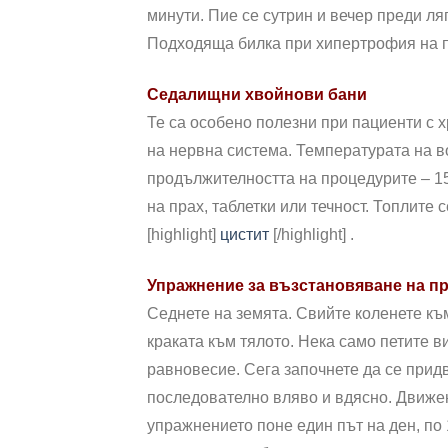
минути. Пие се сутрин и вечер преди ля
Подходяща билка при хипертрофия на пр
Седалищни хвойнови бани
Те са особено полезни при пациенти с х
на нервна система. Температурата на во
продължителността на процедурите – 15
на прах, таблетки или течност. Топлите
[highlight]
цистит
[/highlight] .
Упражнение за възстановяване на п
Седнете на земята. Свийте коленете към
краката към тялото. Нека само петите в
равновесие. Сега започнете да се придв
последователно вляво и вдясно. Движе
упражнението поне един път на ден, по