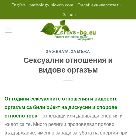
Skip
English
pathology-plovdiv.com
Онлайн университет
to
За нас
content
ЗА ЖЕНАТА
,
ЗА МЪЖА
Сексуални отношения и
видове оргазъм
От години сексуалните отношения и видовете
оргазъм са били обект на дискусии и спорове
относно това
– отнемащи или даряващи енергия и
живот са те. Много религии проповядват полово
въздържание, именно заради загубата на енергия при