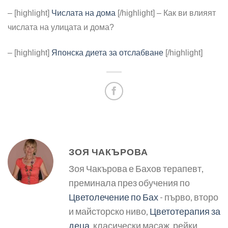
– [highlight]
Числата на дома
[/highlight] – Как ви влияят
числата на улицата и дома?
– [highlight]
Японска диета за отслабване
[/highlight]
ЗОЯ ЧАКЪРОВА
Зоя Чакърова е Бахов терапевт,
преминала през обучения по
Цветолечение по Бах
- първо, второ
и майсторско ниво,
Цветотерапия за
деца
, класически масаж, рейки,