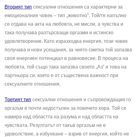
Вторият тип
сексуални отношения са характерни за
емоционалния човек – тип „животно”. Той/тя напълно
се отдава на акта на любовта, не мисли, а чувства и
така получава разтърсващи оргазми и истинско
удовлетворение. Като изразходва енергия, този човек
получава и нови усещания, за чиято сметка той запазва
своя енергиен потенциал в равновесие. В процеса на
любовта, той също така запазва своето „Аз” и това на
партньора си, което е от съществена важност при
сексуалните отношения.
Третият тип
сексуални отношения и съпровождащия го
оргазъм е почти недостъпен за повечето хора. Той се
намира над областта на разума и над областта на
чувствата. Резултатът от такъв оргазъм не е
удоволствие, а избухване – взрив от енергия, който не