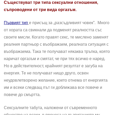
Съществуват три типа сексуални отношения,
съпроводени от три вида оргазъм.
Първият тип
е присъщ за „разсъдливият човек”. Много
от хората са свикнали да подменят реалността със
своите мисли. Когато правят секс, те мислено заменят
реалния партньор с въображаем, реалната ситуация с
въображаема. Така те получават някаква тръпка, която
наричат оргазъм и смятат, че при тях всичко е наред.
Но в действителност, крайният резултат е загуба на
енергия. Те не получават нищо друго, освен
неудовлетворено желание, което отнема от енергията
им и всеки следващ път ги доближава все повече и
повече до смъртта.
Сексуалните табута, наложени от съвременното
общество на всеки, в процеса на възпитанието му,