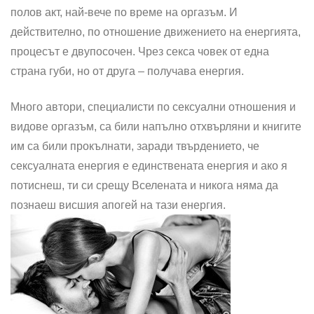
полов акт, най-вече по време на оргазъм. И
действително, по отношение движението на енергията,
процесът е двупосочен. Чрез секса човек от една
страна губи, но от друга – получава енергия.
Много автори, специалисти по сексуални отношения и
видове оргазъм, са били напълно отхвърляни и книгите
им са били прокълнати, заради твърдението, че
сексуалната енергия е единствената енергия и ако я
потиснеш, ти си срещу Вселената и никога няма да
познаеш висшия апогей на тази енергия.