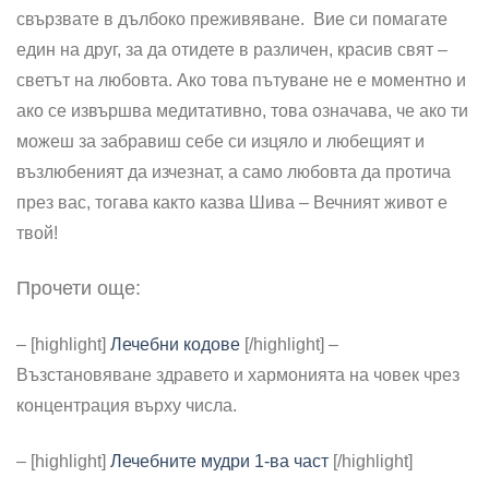
свързвате в дълбоко преживяване. Вие си помагате
един на друг, за да отидете в различен, красив свят –
светът на любовта. Ако това пътуване не е моментно и
ако се извършва медитативно, това означава, че ако ти
можеш за забравиш себе си изцяло и любещият и
възлюбеният да изчезнат, а само любовта да протича
през вас, тогава както казва Шива – Вечният живот е
твой!
Прочети още:
– [highlight]
Лечебни кодове
[/highlight] –
Възстановяване здравето и хармонията на човек чрез
концентрация върху числа.
– [highlight]
Лечебните мудри 1-ва част
[/highlight]