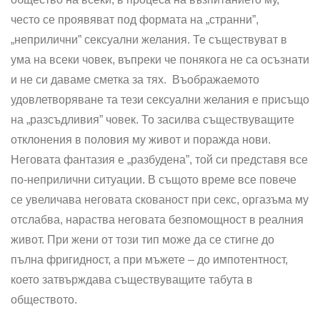
често се проявяват под формата на „странни”,
„неприлични” сексуални желания. Те съществуват в
ума на всеки човек, въпреки че понякога не са осъзнати
и не си даваме сметка за тях. Въображаемото
удовлетворяване та тези сексуални желания е присъщо
на „разсъдливия” човек. То засилва съществуващите
отклонения в половия му живот и поражда нови.
Неговата фантазия е „разбудена”, той си представя все
по-неприлични ситуации. В същото време все повече
се увеличава неговата скованост при секс, оргазъма му
отслабва, нараства неговата безпомощност в реалния
живот. При жени от този тип може да се стигне до
пълна фригидност, а при мъжете – до импотентност,
което затвърждава съществуващите табута в
обществото.