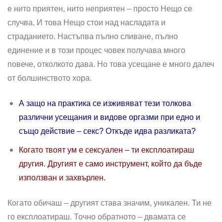
е нито приятен, нито неприятен – просто Нещо се
случва. И това Нещо стои над насладата и
страданието. Настъпва пълно сливане, пълно
единение и в този процес човек получава много
повече, отколкото дава. Но това усещане е много далеч
от болшинството хора.
А защо на практика се изживяват тези толкова
различни усещания и видове оргазми при едно и
също действие – секс? Откъде идва разликата?
Когато твоят ум е сексуален – ти експлоатираш
другия. Другият е само инструмент, който да бъде
използван и захвърлен.
Когато обичаш – другият става значим, уникален. Ти не
го експлоатираш. Точно обратното – двамата се