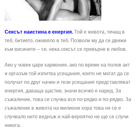
Сексът наистина е енергия.
Той е живота, течащ в
теб; битието, оживяло в теб. Позволи му да се движи
към висините – т.е. нека сексът се превърне в любов.
Ако у човек цари хармония, ако по време на полов акт
и оргазъм той изпитва усещания, които не могат да се
получат по друг начин и тези усещания представляват
енергия, даваща щастие, значи всичко е наред. За
съжаление, това се случва все по-рядко и по-рядко. За
съжаление в живота на милиони хора това не се е
случвало нито веднъж и най-вероятно не ще се случи
никога.