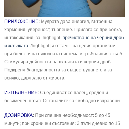
ПРИЛОЖЕНИЕ
: Мудрата дава енергия, вътрешна
хармония, увереност, търпение. Прилага се при болка,
интоксикация, за [highlight]
пречистване на черния дроб
и жлъчката
[/highlight] и оттам – на целия организъм;
при болести на пикочната система и гръбначния стълб.
Стимулира дейността на жлъчката и черния дроб.
Подкрепя благодарността за съществуването и за
всичко, дарявано от живота.
ИЗПЪЛНЕНИЕ
: Съединяват се палец, среден и
безименен пръст. Останалите са свободно изправени.
ДОЗИРОВКА
: При спешна необходимост: 5 до 45
минути; при хронични състояния: 3 пъти дневно по 15