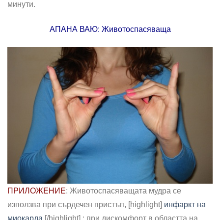
минути.
АПАНА ВАЮ: Животоспасяваща
ПРИЛОЖЕНИЕ
: Животоспасяващата мудра се
използва при сърдечен пристъп, [highlight]
инфаркт на
миокарда
[/highlight] ; при дискомфорт в областта на