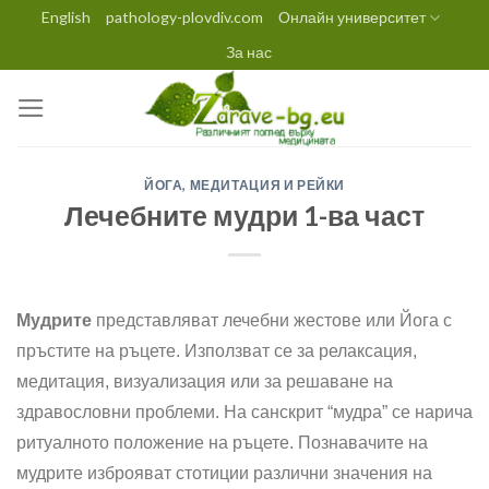
Skip
English
pathology-plovdiv.com
Онлайн университет
to
За нас
content
ЙОГА, МЕДИТАЦИЯ И РЕЙКИ
Лечебните мудри 1-ва част
Мудрите
представляват лечебни жестове или Йога с
пръстите на ръцете. Използват се за релаксация,
медитация, визуализация или за решаване на
здравословни проблеми. На санскрит “мудра” се нарича
ритуалното положение на ръцете. Познавачите на
мудрите изброяват стотиции различни значения на