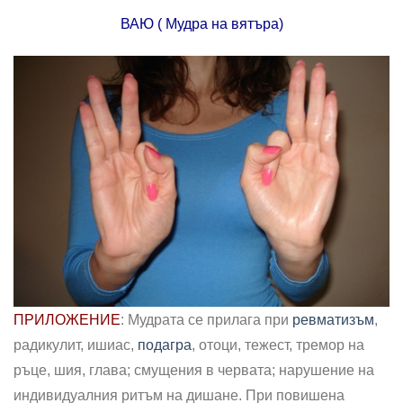
ВАЮ ( Мудра на вятъра)
ПРИЛОЖЕНИЕ
: Мудрата се прилага при
ревматизъм
,
радикулит, ишиас,
подагра
, отоци, тежест, тремор на
ръце, шия, глава; смущения в червата; нарушение на
индивидуалния ритъм на дишане. При повишена