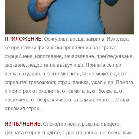
ПРИЛОЖЕНИЕ
: Осигурява висша закрила. Използва
се при всички физически проявления на страха:
сърцебиене, изпотяване, зачервяване, пребледняване,
заекване, недостиг на въздух и др. Прилага се при
всяка ситуация, в която мислите, че не можете да се
справите: тревожност, страх, паника, ужас и др. Помага
и при страх от околните, от самотата, от болката, от
насилието, от безразличието, от самия живот… Страх
от самия страх.
ИЗПЪЛНЕНИЕ
: Сложете лявата ръка на сърцето.
Дясната е пред гърдите, с дланта навън, насочена към