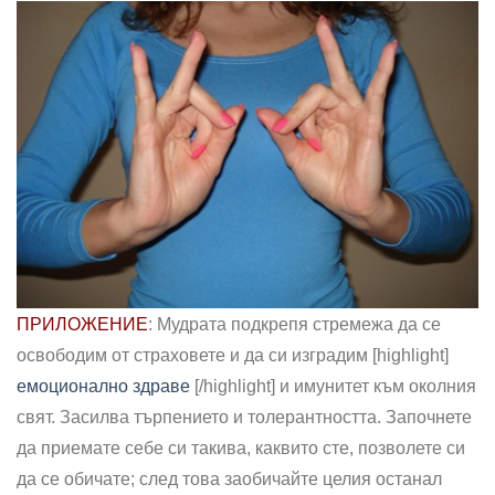
ПРИЛОЖЕНИЕ
: Мудрата подкрепя стремежа да се
освободим от страховете и да си изградим [highlight]
емоционално здраве
[/highlight] и имунитет към околния
свят. Засилва търпението и толерантността. Започнете
да приемате себе си такива, каквито сте, позволете си
да се обичате; след това заобичайте целия останал