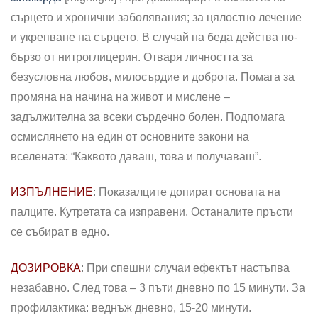
сърцето и хронични заболявания; за цялостно лечение
и укрепване на сърцето. В случай на беда действа по-
бързо от нитроглицерин. Отваря личността за
безусловна любов, милосърдие и доброта. Помага за
промяна на начина на живот и мислене –
задължителна за всеки сърдечно болен. Подпомага
осмислянето на един от основните закони на
вселената: “Каквото даваш, това и получаваш”.
ИЗПЪЛНЕНИЕ
: Показалците допират основата на
палците. Кутретата са изправени. Останалите пръсти
се събират в едно.
ДОЗИРОВКА
: При спешни случаи ефектът настъпва
незабавно. След това – 3 пъти дневно по 15 минути. За
профилактика: веднъж дневно, 15-20 минути.