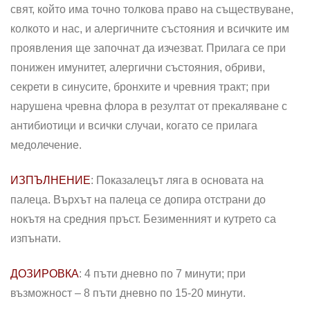
свят, който има точно толкова право на съществуване,
колкото и нас, и алергичните състояния и всичките им
проявления ще започнат да изчезват. Прилага се при
понижен имунитет, алергични състояния, обриви,
секрети в синусите, бронхите и чревния тракт; при
нарушена чревна флора в резултат от прекаляване с
антибиотици и всички случаи, когато се прилага
медолечение.
ИЗПЪЛНЕНИЕ
: Показалецът ляга в основата на
палеца. Върхът на палеца се допира отстрани до
нокътя на средния пръст. Безименният и кутрето са
изпънати.
ДОЗИРОВКА
: 4 пъти дневно по 7 минути; при
възможност – 8 пъти дневно по 15-20 минути.