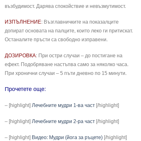
възбудимост. Дарява спокойствие и невъзмутимост.
ИЗПЪЛНЕНИЕ
: Възглавничките на показалците
допират основата на палците, които леко ги притискат.
Останалите пръсти са свободно изправени.
ДОЗИРОВКА
: При остри случаи – до постигане на
ефект. Подобряване настъпва само за няколко часа.
При хронични случаи – 5 пъти дневно по 15 минути.
Прочетете още:
– [highlight]
Лечебните мудри 1-ва част
[/highlight]
– [highlight]
Лечебните мудри 2-ра част
[/highlight]
– [highlight]
Видео: Мудри (йога за ръцете)
[/highlight]