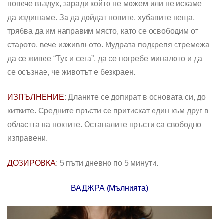
повече въздух, заради който не можем или не искаме
да издишаме. За да дойдат новите, хубавите неща,
трябва да им направим място, като се освободим от
старото, вече изживяното. Мудрата подкрепя стремежа
да се живее “Тук и сега”, да се погребе миналото и да
се осъзнае, че животът е безкраен.
ИЗПЪЛНЕНИЕ
: Дланите се допират в основата си, до
китките. Средните пръсти се притискат един към друг в
областта на ноктите. Останалите пръсти са свободно
изправени.
ДОЗИРОВКА
: 5 пъти дневно по 5 минути.
ВАДЖРА (Мълнията)