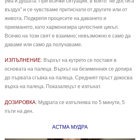
ума и душата. При всички ситуации, в които “не достига
въздух” и се чувстваме притиснати от другите или от
живота. Подкрепя процесите на даването и
приемането, като хармонизира цялостния цикъл.
Всичко на този свят е взаимно; невъзможно е само да
даваме или само да получаваме.
ИЗПЪЛНЕНИЕ
: Върхът на кутрето се поставя в
основата на палеца. Върхът на безименния се допира
до първата сгъвка на палеца. Средният пръст докосва
върха на палеца. Показалецът е изпънат.
ДОЗИРОВКА
: Мудрата се изпълнява по 5 минути, 5
пъти на ден.
АСТМА МУДРА