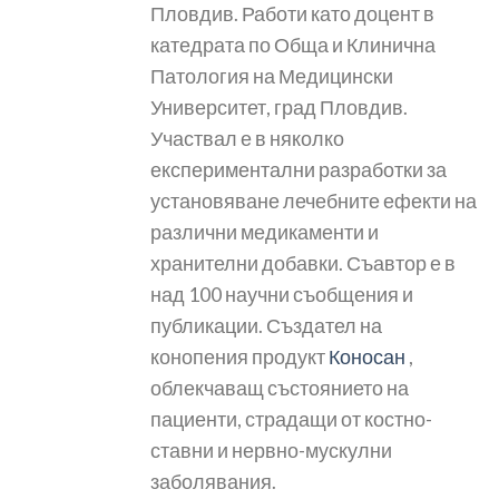
Пловдив. Работи като доцент в
катедрата по Обща и Клинична
Патология на Медицински
Университет, град Пловдив.
Участвал е в няколко
експериментални разработки за
установяване лечебните ефекти на
различни медикаменти и
хранителни добавки. Съавтор е в
над 100 научни съобщения и
публикации. Създател на
конопения продукт
Коносан
,
облекчаващ състоянието на
пациенти, страдащи от костно-
ставни и нервно-мускулни
заболявания.