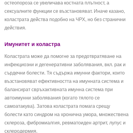
остеопороза се увеличава костната плътност, а
сексуалните функции се възстановяват. Иначе казано,
коластрата действа подобно на ЧРХ, но без странични
действия.
Имунитет и коластра
Коластрата може да помогне за предотвратяване на
инфекциозни и дегенеративни заболявания, вкл. рак и
сърдечни болести. Тя съдържа имунни фактори, които
възстановяват ефективността на имунната система и
балансират свръхактивната имунна система при
автоимунни заболявания (когато тялото се
самоатакува). Затова коластрата помага срещу
болести като синдром на хронична умора, множествена
склероза, фибромиалгия, ревматоиден артрит, лупус и
склеродермия.