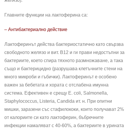
желязо).
Главните функции на лактоферина са:
– Антибактериално действие
Лактоферинът действа бактериостатично като свързва
свободното желязо и вит. В12 и ги прави недостъпни за
бактериите, което спира тяхното размножаване, а така
също и бактерицидно (разрушава клетъчните стени на
много микроби и гъбички). Лактоферинът е особено
важен за бебетата и хората с отслабена имунна
система. Ефективен е срещу E. coli, Salmonella,
Staphylococcus, Listeria, Candida ит. н. При опитни
мишки, заразени със стафилококи, които получават 2%
от калориите си като лактоферин, бъбречните
инфекции намаляват с 40-60%, а бактериите в урината