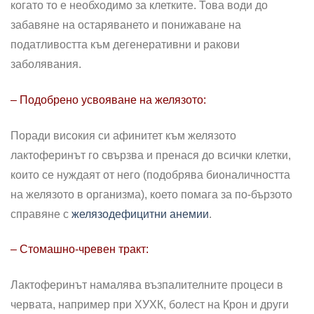
когато то е необходимо за клетките. Това води до
забавяне на остаряването и понижаване на
податливостта към дегенеративни и ракови
заболявания.
– Подобрено усвояване на желязото:
Поради високия си афинитет към желязото
лактоферинът го свързва и пренася до всички клетки,
които се нуждаят от него (подобрява бионаличността
на желязото в организма), което помага за по-бързото
справяне с
желязодефицитни анемии
.
– Стомашно-чревен тракт:
Лактоферинът намалява възпалителните процеси в
червата, например при ХУХК, болест на Крон и други