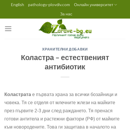
Skip
English
pathology-plovdiv.com
Онлайн университет
to
За нас
content
ХРАНИТЕЛНИ ДОБАВКИ
Коластра – естественият
антибиотик
Коластрата
е първата храна за всички бозайници и
човека. Тя се отделя от млечните жлези на майките
през първите 2-3 дни след раждането. Тя пренася
готови антитела и растежни фактори (РФ) от майките
към новородените. Това ги защитава в началото на