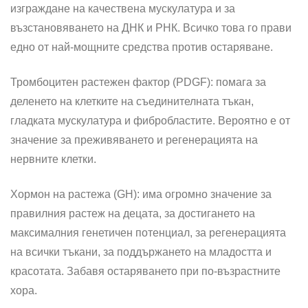
изграждане на качествена мускулатура и за
възстановяването на ДНК и РНК. Всичко това го прави
едно от най-мощните средства против остаряване.
Тромбоцитен растежен фактор (PDGF): помага за
деленето на клетките на съединителната тъкан,
гладката мускулатура и фибробластите. Вероятно е от
значение за преживяването и регенерацията на
нервните клетки.
Хормон на растежа (GН): има огромно значение за
правилния растеж на децата, за достигането на
максималния генетичен потенциал, за регенерацията
на всички тъкани, за поддържането на младостта и
красотата. Забавя остаряването при по-възрастните
хора.