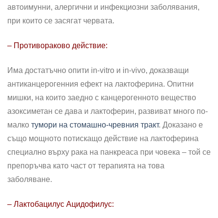
автоимунни, алергични и инфекциозни заболявания,
при които се засягат червата.
– Противораково действие:
Има достатъчно опити in-vitro и in-vivo, доказващи
антиканцерогенния ефект на лактоферина. Опитни
мишки, на които заедно с канцерогенното вещество
азоксиметан се дава и лактоферин, развиват много по-
малко
тумори на стомашно-чревния тракт
. Доказано е
също мощното потискащо действие на лактоферина
специално върху рака на панкреаса при човека – той се
препоръчва като част от терапията на това
заболяване.
– Лактобацилус Ацидофилус: