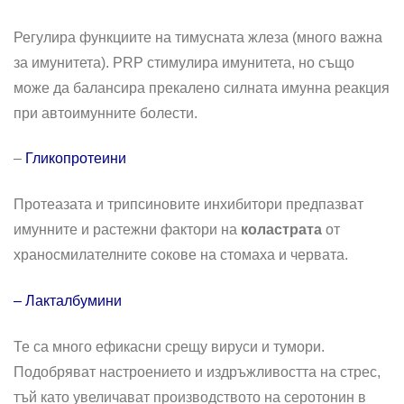
Регулира функциите на тимусната жлеза (много важна
за имунитета). PRP стимулира имунитета, но също
може да балансира прекалено силната имунна реакция
при автоимунните болести.
–
Гликопротеини
Протеазата и трипсиновите инхибитори предпазват
имунните и растежни фактори на
коластрата
от
храносмилателните сокове на стомаха и червата.
– Лакталбумини
Те са много ефикасни срещу вируси и тумори.
Подобряват настроението и издръжливостта на стрес,
тъй като увеличават производството на серотонин в