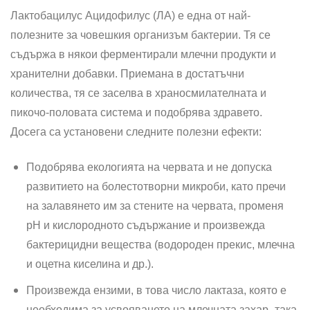
Лактобацилус Ацидофилус (ЛА) е една от най-
полезните за човешкия организъм бактерии. Тя се
съдържа в някои ферментирали млечни продукти и
хранителни добавки. Приемана в достатъчни
количества, тя се заселва в храносмилателната и
пикочо-половата система и подобрява здравето.
Досега са установени следните полезни ефекти:
Подобрява екологията на червата и не допуска
развитието на болестотворни микроби, като пречи
на залавянето им за стените на червата, променя
рН и кислородното съдържание и произвежда
бактерицидни вещества (водороден прекис, млечна
и оцетна киселина и др.).
Произвежда ензими, в това число лактаза, която е
необходима за усвояването на млечната захар -така