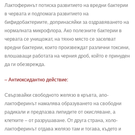
Лактоферинът потиска развитието на вредни бактерии
в червата и подпомага развитието на
бифидобактериите, допринасяйки за оздравяването на
нормалната микрофлора. Ако полезните бактерии в
червата се унищожат, на тяхно място се заселват
вредни бактерии, които произвеждат различни токсини,
влошаващи работата на черния дроб, който е принуден
да ги обезврежда.
– Антиоксидантно действие:
Свързвайки свободното желязо в кръвта, апо-
лактоферинът намалява образуването на свободни
радикали и предпазва липидите от окисляване, а
клетките – от разрушаване. От друга страна, холо-
лактоферинът отдава желязо там и тогава, където и