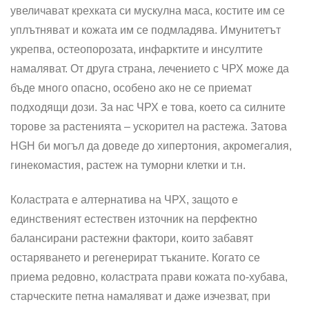
увеличават крехката си мускулна маса, костите им се
уплътняват и кожата им се подмладява. Имунитетът
укрепва, остеопорозата, инфарктите и инсултите
намаляват. От друга страна, лечението с ЧРХ може да
бъде много опасно, особено ако не се приемат
подходящи дози. За нас ЧРХ е това, което са силните
торове за растенията – ускорител на растежа. Затова
HGH би могъл да доведе до хипертония, акромегалия,
гинекомастия, растеж на туморни клетки и т.н.
Коластрата е алтернатива на ЧРХ, защото е
единственият естествен източник на перфектно
балансирани растежни фактори, които забавят
остаряването и регенерират тъканите. Когато се
приема редовно, коластрата прави кожата по-хубава,
старческите петна намаляват и даже изчезват, при