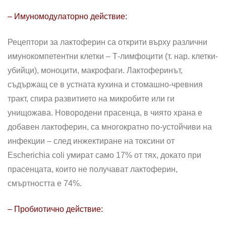
– Имуномодулаторно действие:
Рецептори за лактоферин са открити върху различни
имунокомпетентни клетки – Т-лимфоцити (т. нар. клетки-
убийци), моноцити, макрофаги. Лактоферинът,
съдържащ се в устната кухина и стомашно-чревния
тракт, спира развитието на микробите или ги
унищожава. Новородени прасенца, в чиято храна е
добавен лактоферин, са многократно по-устойчиви на
инфекции – след инжектиране на токсини от
Escherichia coli умират само 17% от тях, докато при
прасенцата, които не получават лактоферин,
смъртността е 74%.
– Пробиотично действие: