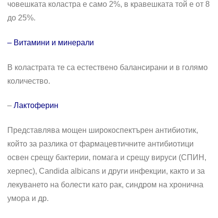
човешката коластра е само 2%, в кравешката той е от 8
до 25%.
– Витамини и минерали
В коластрата те са естествено балансирани и в голямо
количество.
–
Лактоферин
Представлява мощен широкоспектърен антибиотик,
който за разлика от фармацевтичните антибиотици
освен срещу бактерии, помага и срещу вируси (СПИН,
херпес), Сandida albicans и други инфекции, както и за
лекуването на болести като рак, синдром на хронична
умора и др.