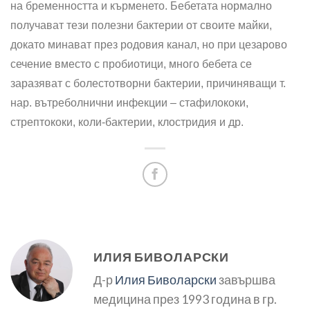
на бременността и кърменето. Бебетата нормално
получават тези полезни бактерии от своите майки,
докато минават през родовия канал, но при цезарово
сечение вместо с пробиотици, много бебета се
заразяват с болестотворни бактерии, причиняващи т.
нар. вътреболнични инфекции – стафилококи,
стрептококи, коли-бактерии, клостридия и др.
ИЛИЯ БИВОЛАРСКИ
Д-р
Илия Биволарски
завършва
медицина през 1993 година в гр.