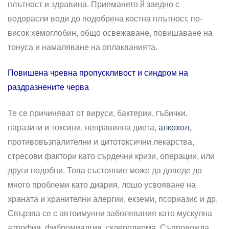
плътност и здравина. Приемането й заедно с
водорасли води до подобрена костна плътност, по-
висок хемоглобин, общо освежаване, повишаване на
тонуса и намаляване на оплакванията.
Повишена чревна пропускливост и синдром на
раздразнените черва
Те се причиняват от вируси, бактерии, гъбички,
паразити и токсини, неправилна диета,
алкохол
,
противовъзпалителни и цитотоксични лекарства,
стресови фактори като сърдечни кризи, операции, или
други подобни. Това състояние може да доведе до
много проблеми като диария, лошо усвояване на
храната и хранителни алергии, екземи, псориазис и др.
Свързва се с автоимунни заболявания като мускулна
атрофия, фибромиалгия, склеродерма. Съпровожда