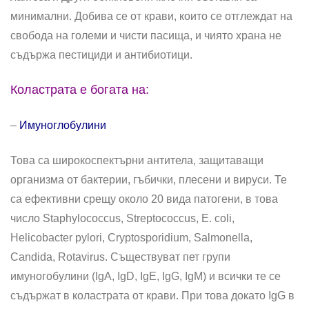
минимални. Добива се от крави, които се отглеждат на
свобода на големи и чисти пасища, и чиято храна не
съдържа пестициди и антибиотици.
Коластрата е богата на:
–
Имуноглобулини
Това са широкоспектърни антитела, защитаващи
организма от бактерии, гъбички, плесени и вируси. Те
са ефективни срещу около 20 вида патогени, в това
число Staphylococcus, Streptococcus, E. coli,
Helicobacter pylori, Cryptosporidium, Salmonella,
Candida, Rotavirus. Съществуват пет групи
имуногобулини (IgA, IgD, IgE, IgG, IgM) и всички те се
съдържат в коластрата от крави. При това докато IgG в