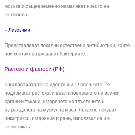
мозъка и същевременно намаляват нивото на
кортизола.
– Лизозими
Представляват локални естествени антибиотици, които
при контакт разрушават бактериите.
Растежни фактори (РФ)
В
коластрата
те са идентични с човешките. Те
подпомагат растежа и възстановяването на всички
органи и тъкани, изгарянето на тлъстините и
изграждането на мускулна маса. Локално лекуват
цикатрикси, изгаряния и рани, използват се и в
козметиката.