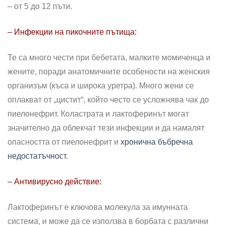
– от 5 до 12 пъти.
– Инфекции на пикочните пътища:
Те са много чести при бебетата, малките момиченца и
жените, поради анатомичните особености на женския
организъм (къса и широка уретра). Много жени се
оплакват от „цистит“, който често се усложнява чак до
пиелонефрит. Коластрата и лактоферинът могат
значително да облекчат тези инфекции и да намалят
опасността от пиелонефрит и
хронична бъбречна
недостатъчност
.
– Антивирусно действие:
Лактоферинът е ключова молекула за имунната
система, и може да се използва в борбата с различни