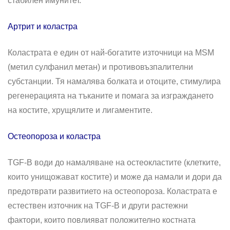
стабилен имунитет.
Артрит
и коластра
Коластрата е един от най-богатите източници на MSM
(метил сулфанил метан) и противовъзпалителни
субстанции. Тя намалява болката и отоците, стимулира
регенерацията на тъканите и помага за изграждането
на костите, хрущялите и лигаментите.
Остеопороза и коластра
TGF-B води до намаляване на остеокластите (клетките,
които унищожават костите) и може да намали и дори да
предотврати развитието на остеопороза. Коластрата е
естествен източник на TGF-B и други растежни
фактори, които повлияват положително костната