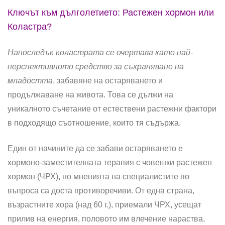
Ключът към дълголетието: Растежен хормон или
Коластра?
Напоследък коластрата се очертава като най-
перспективното средство за съхраняване на
младостта
, забавяне на остаряването и
продължаване на живота. Това се дължи на
уникалното съчетание от естествени растежни фактори
в подходящо съотношение, които тя съдържа.
Един от начините да се забави остаряването е
хормоно-заместителната терапия с човешки растежен
хормон (ЧРХ), но мненията на специалистите по
въпроса са доста противоречиви. От една страна,
възрастните хора (над 60 г.), приемали ЧРХ, усещат
прилив на енергия, половото им влечение нараства,