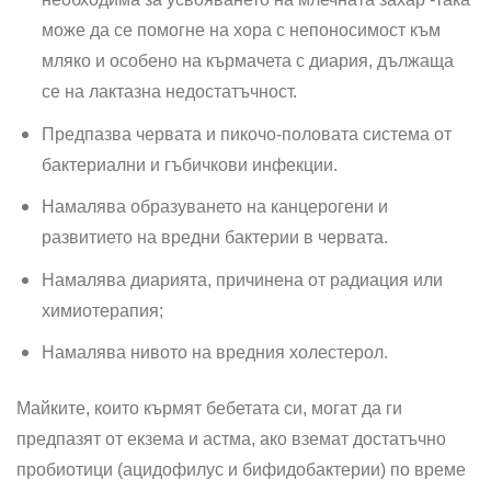
може да се помогне на хора с непоносимост към
мляко и особено на кърмачета с диария, дължаща
се на лактазна недостатъчност.
Предпазва червата и пикочо-половата система от
бактериални и гъбичкови инфекции.
Намалява образуването на канцерогени и
развитието на вредни бактерии в червата.
Намалява диарията, причинена от радиация или
химиотерапия;
Намалява нивото на вредния холестерол.
Майките, които кърмят бебетата си, могат да ги
предпазят от екзема и астма, ако вземат достатъчно
пробиотици (ацидофилус и бифидобактерии) по време