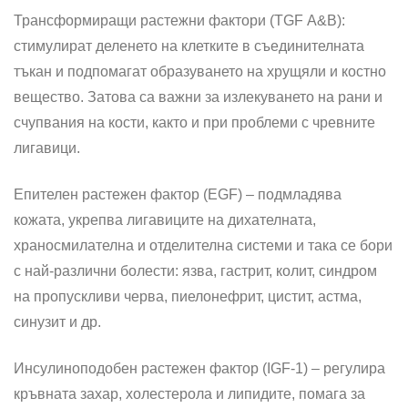
Трансформиращи растежни фактори (ТGF А&B):
стимулират деленето на клетките в съединителната
тъкан и подпомагат образуването на хрущяли и костно
вещество. Затова са важни за излекуването на рани и
счупвания на кости, както и при проблеми с чревните
лигавици.
Епителен растежен фактор (ЕGF) – подмладява
кожата, укрепва лигавиците на дихателната,
храносмилателна и отделителна системи и така се бори
с най-различни болести: язва, гастрит, колит, синдром
на пропускливи черва, пиелонефрит, цистит, астма,
синузит и др.
Инсулиноподобен растежен фактор (IGF-1) – регулира
кръвната захар, холестерола и липидите, помага за