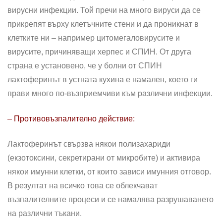
вирусни инфекции. Той пречи на много вируси да се
прикрепят върху клетъчните стени и да проникнат в
клетките ни – например цитомегаловирусите и
вирусите, причиняващи херпес и СПИН. От друга
страна е установено, че у болни от СПИН
лактоферинът в устната кухина е намален, което ги
прави много по-възприемчиви към различни инфекции.
– Противовъзпалително действие:
Лактоферинът свързва някои полизахариди
(екзотоксини, секретирани от микробите) и активира
някои имунни клетки, от които зависи имунния отговор.
В резултат на всичко това се облекчават
възпалителните процеси и се намалява разрушаването
на различни тъкани.