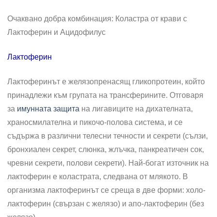
Очаквано добра комбинация: Коластра от крави с
Лактоферин и Ацидофилус
Лактоферин
Лактоферинът е желязопренасящ гликопротеин, който
принадлежи към групата на трансферините. Отговаря
за
имунната защита
на лигавиците на дихателната,
храносмилателна и пикочо-полова система, и се
съдържа в различни телесни течности и секрети (сълзи,
бронхиален секрет, слюнка, жлъчка, панкреатичен сок,
чревни секрети, полови секрети). Най-богат източник на
лактоферин е коластрата, следвана от млякото. В
организма лактоферинът се среща в две форми: холо-
лактоферин (свързан с желязо) и апо-лактоферин (без