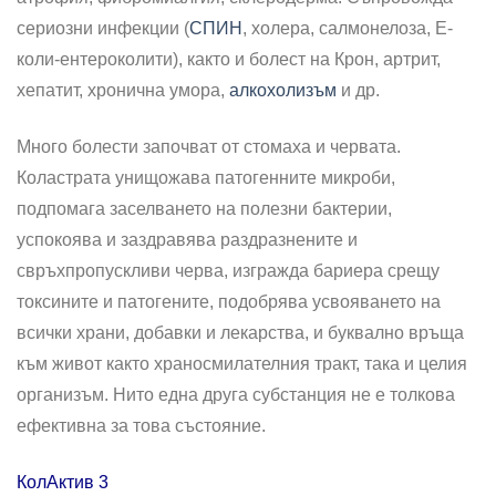
сериозни инфекции (
СПИН
, холера, салмонелоза, E-
коли-ентероколити), както и болест на Крон, артрит,
хепатит, хронична умора,
алкохолизъм
и др.
Много болести започват от стомаха и червата.
Коластрата унищожава патогенните микроби,
подпомага заселването на полезни бактерии,
успокоява и заздравява раздразнените и
свръхпропускливи черва, изгражда бариера срещу
токсините и патогените, подобрява усвояването на
всички храни, добавки и лекарства, и буквално връща
към живот както храносмилателния тракт, така и целия
организъм. Нито една друга субстанция не е толкова
ефективна за това състояние.
КолАктив 3