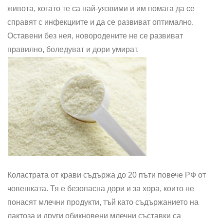
живота, когато те са най-уязвими и им помага да се
справят с инфекциите и да се развиват оптимално.
Оставени без нея, новородените не се развиват
правилно, боледуват и дори умират.
Коластрата от крави съдържа до 20 пъти повече РФ от
човешката. Тя е безопасна дори и за хора, които не
понасят млечни продукти, тъй като съдържанието на
лактоза и други обикновени млечни съставки са