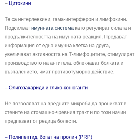
–
Цитокини
Те са интерлевкини, гама-интерферон и лимфокини.
Подсилват
имунната система
като регулират силата и
продължителността на имунната реакция. Предават
информация от една имунна клетка на друга,
увеличават активността на Т-лимфоцитите, стимулират
производството на антитела, облекчават болката и
възпалението, имат противотуморно действие.
– Олигозахариди и глико-конюганти
Не позволяват на вредните микроби да проникват в
стените на стомашно-чревния тракт и по този начин
предпазват от редица болести.
– Полипептид, богат на пролин (PRP)