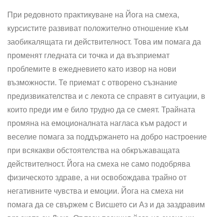
При редовното практикуване на Йога на смеха,
курсистите развиват положително отношение към
заобикалящата ги действителност. Това им помага да
променят гледната си точка и да възприемат
проблемите в ежедневието като извор на нови
възможности. Те приемат с отворено съзнание
предизвикателства и с лекота се справят в ситуации, в
които преди им е било трудно да се смеят. Трайната
промяна на емоционалната нагласа към радост и
веселие помага за поддържането на добро настроение
при всякакви обстоятелства на обкръжаващата
действителност. Йога на смеха не само подобрява
физическото здраве, а ни освобождава трайно от
негативните чувства и емоции. Йога на смеха ни
помага да се свържем с Висшето си Аз и да заздравим