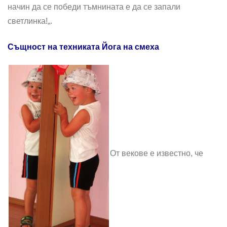
начин да се победи тъмнината е да се запали
светлинка!„.
Същност на техниката Йога на смеха
От векове е известно, че