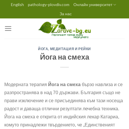
Skip
English
pathology-plovdiv.com
Онлайн университет
to
За нас
content
ЙОГА, МЕДИТАЦИЯ И РЕЙКИ
Йога на смеха
Модерната терапия
Йога на смеха
бързо навлиза и се
разпространява в над 70 държави. България също не
прави изключение и се присъединява към тази носеща
радост и даваща отлични резултати лечебна техника.
Йога на смеха е открита от индийския лекар Катариа,
комуто принадлежи твърдението, че „Единственият