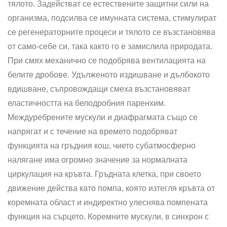
тялото. Задействат се естествените защитни сили на
организма, подсилва се имунната система, стимулират
се регенераторните процеси и тялото се възстановява
от само-себе си, така както го е замислила природата.
При смях механично се подобрява вентилацията на
белите дробове. Удълженото издишване и дълбокото
вдишване, съпровождащи смеха възстановяват
еластичността на белодробния паренхим.
Междуребрените мускули и диафрагмата също се
напрягат и с течение на времето подобряват
функцията на гръдния кош, чието субатмосферно
налягане има огромно значение за нормалната
циркулация на кръвта. Гръдната клетка, при своето
движение действа като помпа, която изтегля кръвта от
коремната област и индиректно улеснява помпената
функция на сърцето. Коремните мускули, в синхрон с