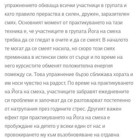
упражнението обхваща всички участници в групата и
като правило прераства в силен, дружен, заразителен
смях. Основният момент от практикуването на тази
техника е, че участниците в групата Йога на смеха
трябва да се гледат в очите и да се смеят. В началото
те могат да се смеят насила, но скоро този смях
преминава в истински смях от сърце и по време на
него курсистите обменят положителна енергия
помежду си. Това упражнение бързо сближава хората и
им носи чувство на радост. По време на практикуването
на Йога на смеха, участниците забравят ежедневните
си проблеми и започват да се разтоварват постепенно
от натрупания през годините стрес. Другият важен
ефект при практикуването на Йога на смеха е
пробуждане на детето у всеки един от нас и
провокирането му към възобновяване на отдавна