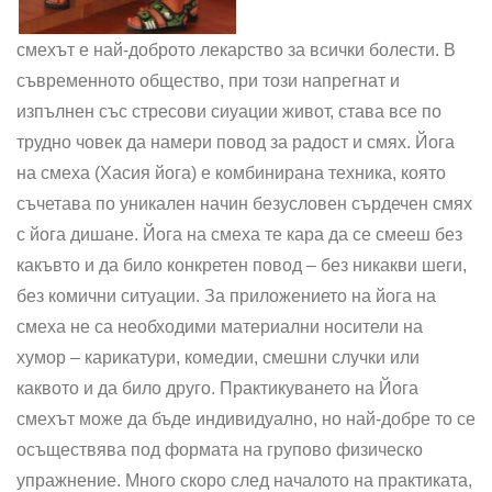
смехът е най-доброто лекарство за всички болести. В
съвременното общество, при този напрегнат и
изпълнен със стресови сиуации живот, става все по
трудно човек да намери повод за радост и смях. Йога
на смеха (Хасия йога) е комбинирана техника, която
съчетава по уникален начин безусловен сърдечен смях
с йога дишане. Йога на смеха те кара да се смееш без
какъвто и да било конкретен повод – без никакви шеги,
без комични ситуации. За приложението на йога на
смеха не са необходими материални носители на
хумор – карикатури, комедии, смешни случки или
каквото и да било друго. Практикуването на Йога
смехът може да бъде индивидуално, но най-добре то се
осъществява под формата на групово физическо
упражнение. Много скоро след началото на практиката,