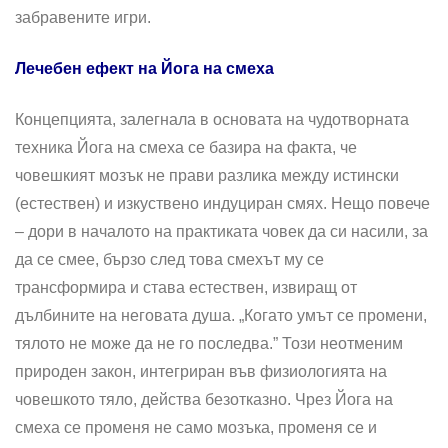
забравените игри.
Лечебен ефект на Йога на смеха
Концепцията, залегнала в основата на чудотворната
техника Йога на смеха се базира на факта, че
човешкият мозък не прави разлика между истински
(естествен) и изкуствено индуциран смях. Нещо повече
– дори в началото на практиката човек да си насили, за
да се смее, бързо след това смехът му се
трансформира и става естествен, извиращ от
дълбините на неговата душа. „Когато умът се промени,
тялото не може да не го последва.” Този неотменим
природен закон, интегриран във физиологията на
човешкото тяло, действа безотказно. Чрез Йога на
смеха се променя не само мозъка, променя се и