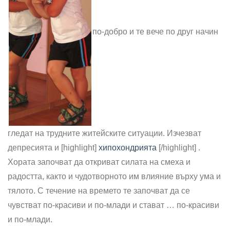
по-добро и те вече по друг начин
гледат на трудните житейските ситуации. Изчезват
депресията и [highlight]
хипохондрията
[/highlight] .
Хората започват да откриват силата на смеха и
радостта, както и чудотворното им влияние върху ума и
тялото. С течение на времето те започват да се
чувстват по-красиви и по-млади и стават … по-красиви
и по-млади.