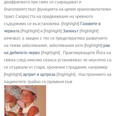
диафрагмата при смях се съкращават и
благоприятстват функцията на целия храносмилателен
тракт. Скоростта на придвижване на чревното
съдържимо се възстановява. [highlight]
Газовете в
червата
[/highlight] и [highlight]
Запекът
[/highlight]
изчезват, а заедно с тях се предотвратява развитието
на тежки заболявания, заболявания като [highlight]
рак
на дебелото черво
[/highlight] . Практикуващите Йога на
смеха след няколко сеанса установяват, че неусетно са
се отървали от стари, хронични страдания, например
[highlight]
артрит и артроза
[/highlight] . Настроението на
пациентите трайно се променя към