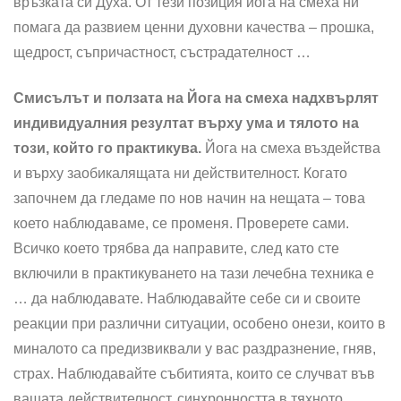
връзката си Духа. От тези позиция йога на смеха ни
помага да развием ценни духовни качества – прошка,
щедрост, съпричастност, състрадателност …
Смисълът и ползата на Йога на смеха надхвърлят
индивидуалния резултат върху ума и тялото на
този, който го практикува.
Йога на смеха въздейства
и върху заобикалящата ни действителност. Когато
започнем да гледаме по нов начин на нещата – това
което наблюдаваме, се променя. Проверете сами.
Всичко което трябва да направите, след като сте
включили в практикуването на тази лечебна техника е
… да наблюдавате. Наблюдавайте себе си и своите
реакции при различни ситуации, особено онези, които в
миналото са предизвиквали у вас раздразнение, гняв,
страх. Наблюдавайте събитията, които се случват във
вашата действителност, синхронността в тяхното