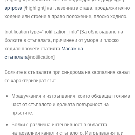
артроза
[/highlight] на глезенната става, про­дължително
ходене или стоене в право положение, плоско хо­дило.
[notification type=“notification_info“ ]
За облекчаване на
болките в стъпалата, причинени от умора и плоско
ходило прочети статията
Масаж на
стъпалата
[/notification]
Болките в стъпалата при синдрома на карпалния канал
се характеризират със:
Мравучкания и изтръпвания, ко­ито обхващат голяма
част от стъпалото и долната повърхност­ на
пръстите.
Болки с различна интензивност в областта
натарзалния канал и стъпалото. Изтръпванията и