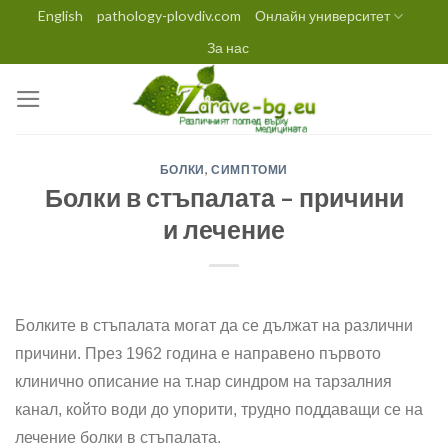
Skip
English
pathology-plovdiv.com
Онлайн университет
to
За нас
content
БОЛКИ
,
СИМПТОМИ
Болки в стъпалата – причини
и лечение
Болките в стъпалата могат да се дължат на различни
причини. През 1962 година е направено първото
клинично описание на т.нар синдром на тарзалния
канал, който води до упорити, трудно поддаващи се на
лечение болки в стъпалата.