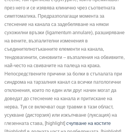
през него и се изявява клинично чрез съответната
симптоматика. Предразполагащи момента за
стеснение на канала са задебеляване на някои
сухожилни връзки (ligamentum annulare), разширяване
на вените, възпалителни изменения в
съединителнотъканните елементи на канала,
тендовагинити, синовиити – възпаления на обвивките,
най-често на свивачите на палеца на крака.
Непосредствените причини за болки в стъпалата при
синдрома на тарзалния канал са всички патологични
отклонения, които по един или друг начин могат да
доведат до стеснение на ка­нала и притискане на
нерва. Тук се включват още травми в тази област,
усукване (дисторзия) или изкълчване (луксация) на
глезенната става, [highlight]
счупване на костите
[/highlight] в дол­ната част на подбедрицата, [highlight]