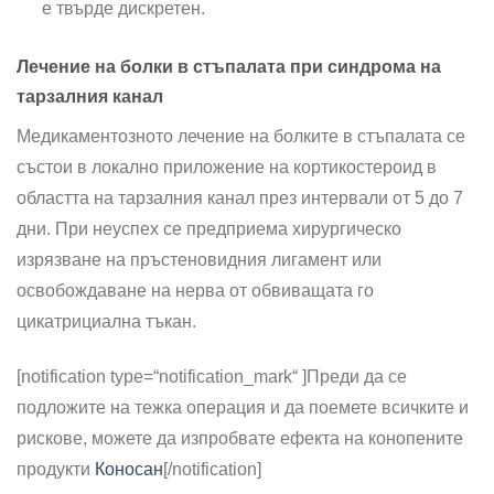
е твърде дискретен.
Лечение на болки в стъпалата при синдрома на
тарзалния канал
Медикаментозното лечение на болките в стъпалата се
състои в локално приложение на кортикостероид в
областта на тарзалния канал през интервали от 5 до 7
дни. При не­успех се предприема хирургическо
изрязване на пръстеновидния лигамент или
освобождаване на нерва от обвиващата го
цикатрициална тъкан.
[notification type=“notification_mark“ ]
Преди да се
подложите на тежка операция и да поемете всичките и
рискове, можете да изпробвате ефекта на конопените
продукти
Коносан
[/notification]