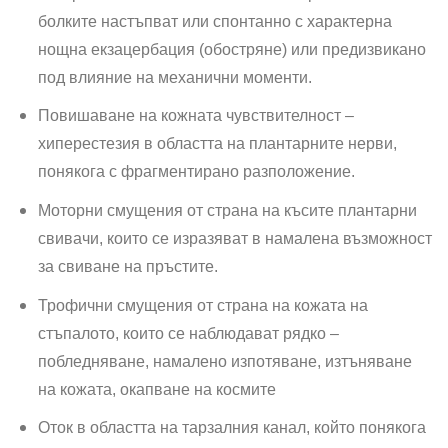
болките настъп­ват или спонтанно с характерна
нощна екзацербация (обостряне) или пред­извикано
под влияние на механични моменти.
Повишаване на кожната чувствителност –
хиперестезия в областта на плантарните нерви,
понякога с фрагментирано разположение.
Мо­торни смущения от страна на късите плантарни
свивачи, които се изразяват в намалена възможност
за свиване на пръстите.
Трофични смущения от страна на кожата на
стъпалото, ко­ито се наблюдават рядко –
побледняване, намалено изпотяване, изтъняване
на кожата, окапване на космите
Оток в областта на тарзалния канал, който понякога