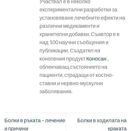
Участвал е в няколко
експериментални разработки за
установяване лечебните ефекти на
различни медикаменти и
хранителни добавки. Съавтор е в
над 100 научни съобщения и
публикации. Създател на
конопения продукт
Коносан
,
облекчаващ състоянието на
пациенти, страдащи от костно-
ставни и нервно-мускулни
заболявания.
Болки в ръката – лечение
Болки в ходилата на
и причини
краката