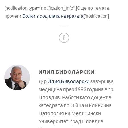
[notification type=“notification_info“ ]
Още по темата
прочети
Болки в ходилата на краката
[/notification]
ИЛИЯ БИВОЛАРСКИ
Д-р
Илия Биволарски
завършва
медицина през 1993 година в гр.
Пловдив. Работи като доцент в
катедрата по Обща и Клинична
Патология на Медицински
Университет, град Пловдив.