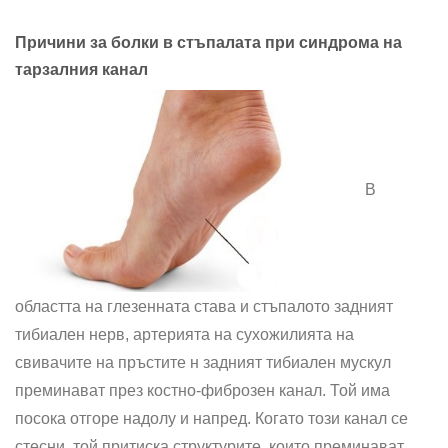
Причини за болки в стъпалата при синдрома на
тарзалния канал
В
областта на глезенната става и стъпалото задният
тибиален нерв, артерията на сухожилията на
свивачите на пръстите н задният тибиален мускул
премина­ват през костно-фиброзен канал. Той има
посока отгоре надолу и напред. Когато този канал се
стесни, той притиска структурите, които преминават