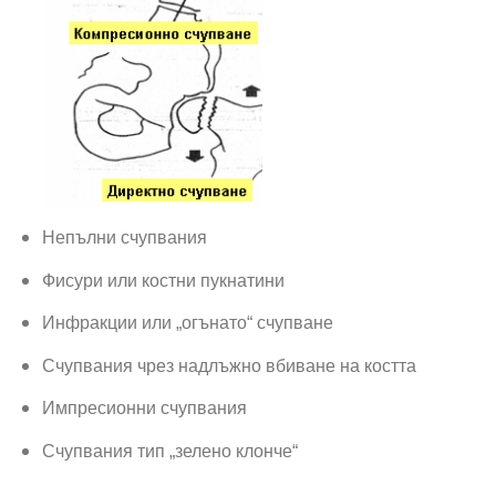
Непълни счупвания
Фисури или костни пукнатини
Инфракции или „огънато“ счупване
Счупвания чрез надлъжно вбиване на костта
Импресионни счупвания
Счупвания тип „зелено клонче“