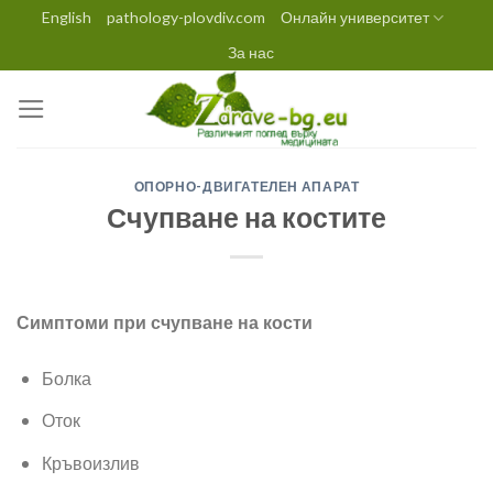
Skip
English
pathology-plovdiv.com
Онлайн университет
to
За нас
content
ОПОРНО-ДВИГАТЕЛЕН АПАРАТ
Счупване на костите
Симптоми при счупване на кости
Болка
Оток
Кръвоизлив