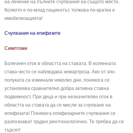
на лечение на пълните счупвания на същото място.
Колкото е по-млад пациентът, толкова по-кратка е
имобилизацията!
Счупвания на епифизите
Симптоми
Болезнен оток в областта на ставата. В колянната
става често се наблюдава хемартроза. Ако от зло­
полуката са изминали няколко дни, понякога се
установява срав­нително добра активна ставна
подвижност. При деца и при незначителен оток в
областта на става­та да се мисли за счупване на
епифизата! Понякога епифизарните счупвания се
разпознават трудно рентгенологично. Те трябва да се
търсят!