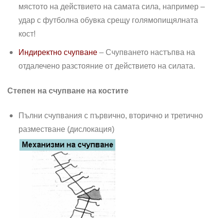
мястото на действието на самата сила, например –
удар с футболна обувка срещу голямопищялната
кост!
Индиректно счупване
– Счупването настъпва на
отдалечено разстояние от действието на силата.
Степен на счупване на костите
Пълни счупвания с първично, вторично и третично
разместване (дислокация)