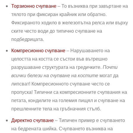
Торзионно счупване
– То възниква при завъртане на
тялото при фиксиран крайник или обратно.
Фиксираното ходило в железопътна релса или върху
ските често води до типично счупване на
подбедрицата.
Компресионно счупване
– Нарушаването на
целостта на костта се състои във вътреш­но
разрушаване структурата на гредичките.
Почти
всички белези на счупване на костите
могат да
липсват! Компресионното счупване често се
пропуска! Типични са компресионните счупвания на
петата, кондилите на големия пищял и счупване на
прешленните тела на гръбначния стълб.
Директно счупване
– Типичен пример е счупването
на бедрената шийка. Счупването възниква на