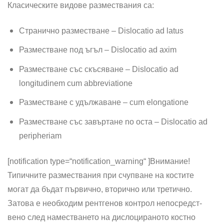
Класическите видове размествания са:
Странично разместване – Dislocatio ad latus
Разместване под ъгъл – Dislocatio ad ахim
Разместване cъс скъсяване – Dislocatio ad
longitudinem cum abbreviatione
Разместване c удължаване – cum elongatione
Разместване със завъртане no оста – Dislocatio ad
peripheriam
[notification type=“notification_warning“ ]
Внимание!
Типичните размествания при счупване на костите
могат да бъдат първично, вторично или третично.
Затова е необходим рентгенов контрол непосредст­
вено след наместването на дислоцираното костно