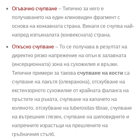
Огъвачно счупване
– Типично за него е
получаването на един клиновиден фрагмент с
основа на конкавната страна. Винаги се счупва най-
напред изпъкналата (конвексната) страна.
Откъсно счупване
– То се получава в резултат на
директно рязко напрежение на опън в залавната
(инсерционната) зона на сухожилия и връзки.
Типични примери за такова
счупване на кости
са
счупване на лакътя (олекранона), отскубване на
екстензорното сухожилие от крайната фаланга на
пръстите на ръ­ката, счупване на капачето на
коляното, отскубване на tuberositas tibiae, счупване
на вътрешния глезен, счупване на шиповидните и
напречните израстъци на прешлените на
гръбначния стълб.