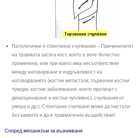
Патологични и спонтанни счупвания – Причинителят
на травмата засяга кост, която е вече болестно
променена, или при която има несъответствие
между натоварване и из­дръжливост на
натоварването (костни метастази, първични костни
тумори, костни заболявания, които протичат с
декалциниране и костна чупливост, счупвания от
умора и др.). Спонтанно счупване може да настъпи
без каквото и да е трав­матично въздействие!
Според механизъм за възникване