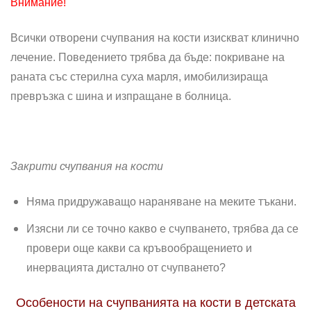
Внимание!
Всички отворени счупвания на кости изискват клинично
лечение. Поведението трябва да бъде: покриване на
раната със стерилна суха марля, имобилизираща
превръзка с шина и изпращане в болница.
Закрити счупвания на кости
Няма придружаващо нараняване на меките тъкани.
Изясни ли се точно какво е счупването, трябва да се
провери още какви са кръвообращението и
инервацията дистално от счупването?
Особености на счупванията на кости в детската