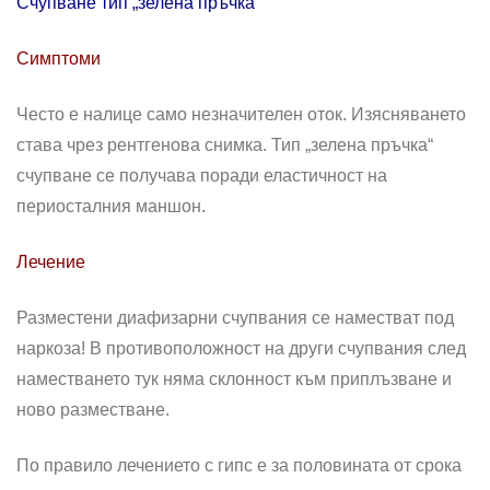
Счупване тип „зелена пръчка“
Симптоми
Често е налице само незначителен оток. Изясняването
става чрез рентгенова снимка. Тип „зелена пръчка“
счупване се получава поради еластичност на
периосталния маншон.
Лечение
Разместени диафизарни счупвания се наместват под
наркоза! В противоположност на други счупвания след
наместването тук няма склонност към приплъзване и
ново разместване.
По правило лечението с гипс е за половината от срока