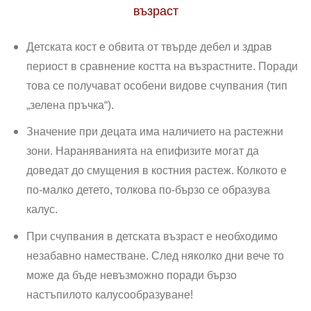
възраст
Детската кост е обвита от твърде дебел и здрав
периост в сравнение костта на възрастните. Поради
това се получават особени видове счупвания (тип
„зелена пръчка“).
Значение при децата има наличието на растежни
зони. Нараняванията на епифизите могат да
доведат до смущения в костния растеж. Колкото е
по-малко детето, толкова по-бързо се образува
калус.
При счупвания в детската възраст е необходимо
неза­бавно наместване. След няколко дни вече то
може да бъ­де невъзможно поради бързо
настъпилото калусообразуване!