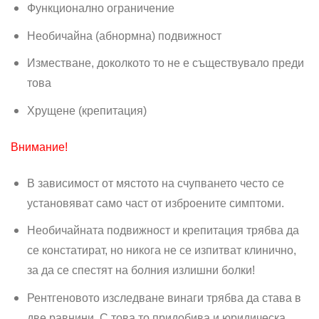
Функционално ограничение
Необичайна (абнормна) подвижност
Изместване, доколкото то не е съществувало преди
това
Хрущене (крепитация)
Внимание!
В зависимост от мястото на счупването често се
установяват само част от изброените симптоми.
Необичайната подвиж­ност и крепитация трябва да
се констатират, но никога не се изпитват клинично,
за да се спестят на болния излишни болки!
Рентгеновото изследване винаги трябва да става в
две равнини. С това то придобива и юридическа