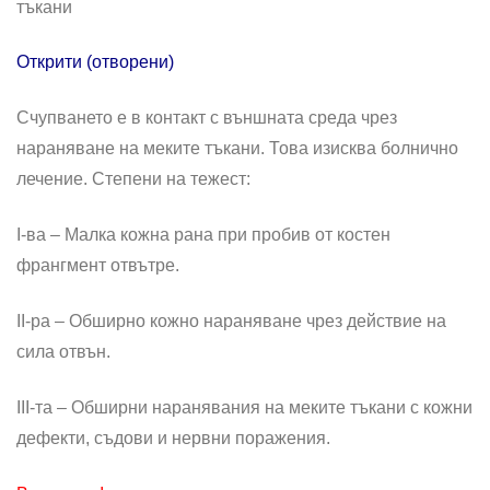
тъкани
Открити (отворени)
Счупването е в контакт с външната среда чрез
нараняване на меките тъкани. Това изисква болнично
лечение. Степени на тежест:
І-ва – Малка кожна рана при пробив от костен
франгмент отвътре.
ІІ-ра – Обширно кожно нараняване чрез дейст­вие на
сила отвън.
ІІІ-та – Обширни наранявания на меките тъкани с кожни
дефекти, съдови и нервни по­ражения.