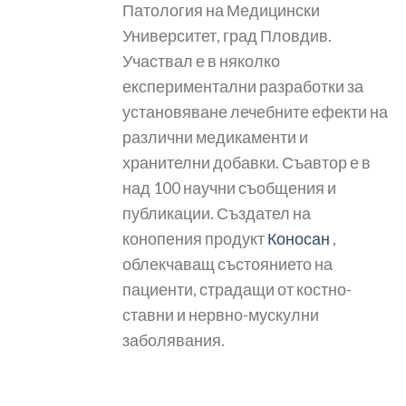
Патология на Медицински
Университет, град Пловдив.
Участвал е в няколко
експериментални разработки за
установяване лечебните ефекти на
различни медикаменти и
хранителни добавки. Съавтор е в
над 100 научни съобщения и
публикации. Създател на
конопения продукт
Коносан
,
облекчаващ състоянието на
пациенти, страдащи от костно-
ставни и нервно-мускулни
заболявания.