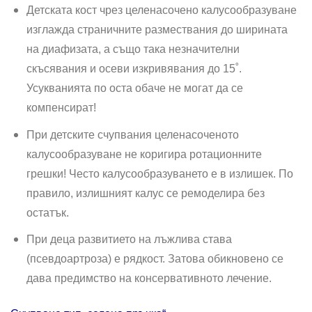
Детската кост чрез целенасочено калусообразуване
изглажда страничните размествания до ширината
на диафизата, а също така незна­чителни
скъсявания и осеви изкривявания до 15˚.
Усукванията по оста обаче не могат да се
компенсират!
При детските счупвания целенасоченото
калусообразуване не коригира ротационните
грешки! Често калусообразуването е в излишек. По
правило, излишният калус се ремоделира без
остатък.
При деца развитието на лъжлива става
(псевдоартроза) е рядкост. Затова обикновено се
дава предимство на консервативното лечение.