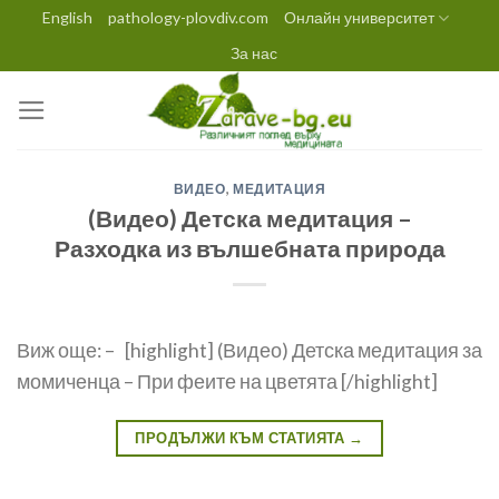
Skip
English
pathology-plovdiv.com
Онлайн университет
to
За нас
content
ВИДЕО
,
МЕДИТАЦИЯ
(Видео) Детска медитация –
Разходка из вълшебната природа
Виж още: – [highlight] (Видео) Детска медитация за
момиченца – При феите на цветята [/highlight]
ПРОДЪЛЖИ КЪМ СТАТИЯТА
→