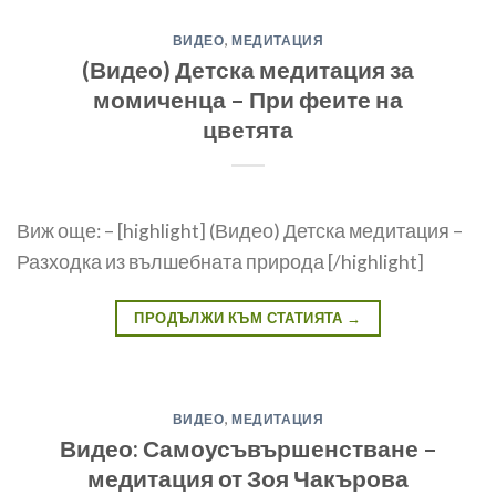
ВИДЕО
,
МЕДИТАЦИЯ
(Видео) Детска медитация за
момиченца – При феите на
цветята
Виж още: – [highlight] (Видео) Детска медитация –
Разходка из вълшебната природа [/highlight]
ПРОДЪЛЖИ КЪМ СТАТИЯТА
→
ВИДЕО
,
МЕДИТАЦИЯ
Видео: Самоусъвършенстване –
медитация от Зоя Чакърова