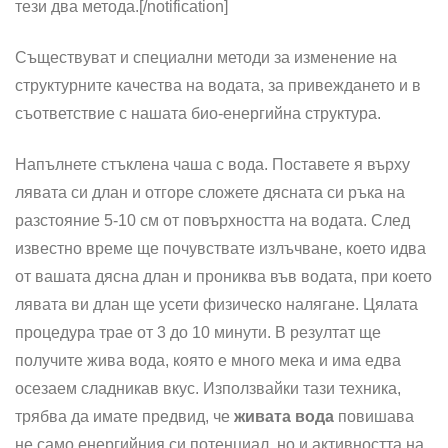
тези два метода.
[/notification]
Съществуват и специални методи за изменение на
структурните качества на водата, за привеждането и в
съответствие с нашата био-енергийна структура.
Напълнете стъклена чаша с вода. Поставете я върху
лявата си длан и отгоре сложете дясната си ръка на
разстояние 5-10 см от повърхността на водата. След
известно време ще почувствате излъчване, което идва
от вашата дясна длан и прониква във водата, при което
лявата ви длан ще усети физическо налягане. Цялата
процедура трае от 3 до 10 минути. В резултат ще
получите жива вода, която е много мека и има едва
осезаем сладникав вкус. Използвайки тази техника,
трябва да имате предвид, че
живата вода
повишава
не само енергийния си потенциал, но и активността на