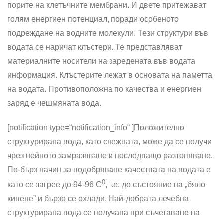
порите на клетъчните мембрани. И двете притежават
голям енергиен потенциал, поради особеното
подреждане на водните молекули. Тези структури във
водата се наричат клъстери. Те представляват
материалните носители на заредената във водата
информация. Клъстерите лежат в основата на паметта
на водата. Противоположна по качества и енергиен
заряд е чешмяната вода.
[notification type=“notification_info“ ]
Положително
структурирана вода, като снежната, може да се получи
чрез нейното замразяване и последващо разтопяване.
По-бърз начин за подобряване качествата на водата е
0
като се загрее до 94-96 С
, т.е. до състояние на „бяло
кипене” и бързо се охлади. Най-добрата лечебна
структурирана вода се получава при съчетаване на