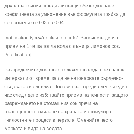
други състояния, предизвикващи обезводняване,
коефициента за умножение във формулата трябва да
се промени от 0,03 на 0,04.
[notification type=“notification_info“ ]
Започнете деня с
прием на 1 чаша топла вода с лъжица лимонов сок.
[/notification]
Разпределяйте дневното количество вода през равни
интервали от време, за да не натоварвате сърдечно-
съдовата си система. Половин час преди ядене и един
час след ядене избягвайте приема на течности, защото
разреждането на стомашния сок пречи на
пълноценното смилане на храната и стимулира
гнилостните процеси в червата. Сменяйте често
марката и вида на водата.