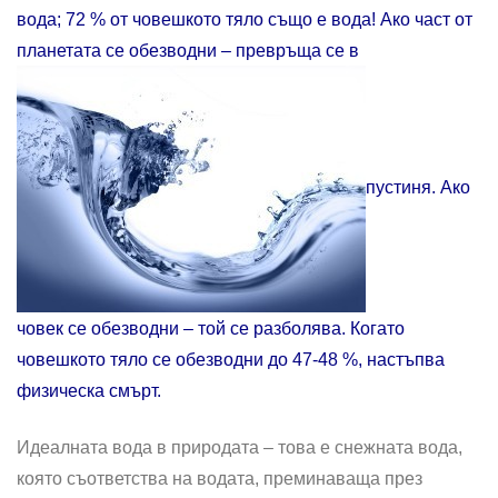
вода; 72 % от човешкото тяло също е вода! Ако част от
планетата се обезводни – превръща се в
пустиня. Ако
човек се обезводни – той се разболява. Когато
човешкото тяло се обезводни до 47-48 %, настъпва
физическа смърт.
Идеалната вода в природата – това е снежната вода,
която съответства на водата, преминаваща през