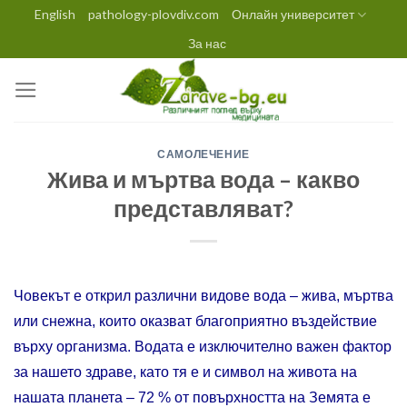
Skip
English
pathology-plovdiv.com
Онлайн университет
to
За нас
content
САМОЛЕЧЕНИЕ
Жива и мъртва вода – какво
представляват?
Човекът е открил различни видове вода – жива, мъртва
или снежна, които оказват благоприятно въздействие
върху организма. Водата е изключително важен фактор
за нашето здраве, като тя е и символ на живота на
нашата планета – 72 % от повърхността на Земята е