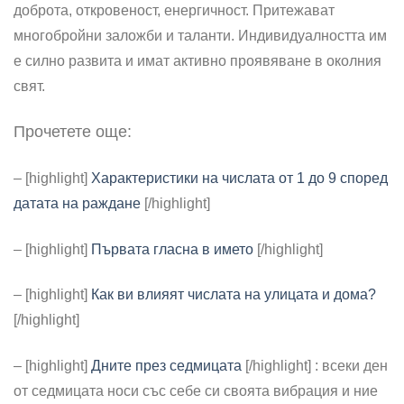
доброта, откровеност, енергичност. Притежават
многобройни заложби и таланти. Индивидуалността им
е силно развита и имат активно проявяване в околния
свят.
Прочетете още:
– [highlight]
Характеристики на числата от 1 до 9 според
датата на раждане
[/highlight]
– [highlight]
Първата гласна в името
[/highlight]
– [highlight]
Как ви влияят числата на улицата и дома?
[/highlight]
– [highlight]
Дните през седмицата
[/highlight] : всеки ден
от седмицата носи със себе си своята вибрация и ние