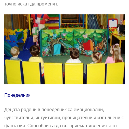
точно искат да променят.
Понеделник
Децата родени в понеделник са емоционални,
чувствителни, интуитивни, проницателни и изпълнени с
фантазия. Способни са да възприемат явленията от