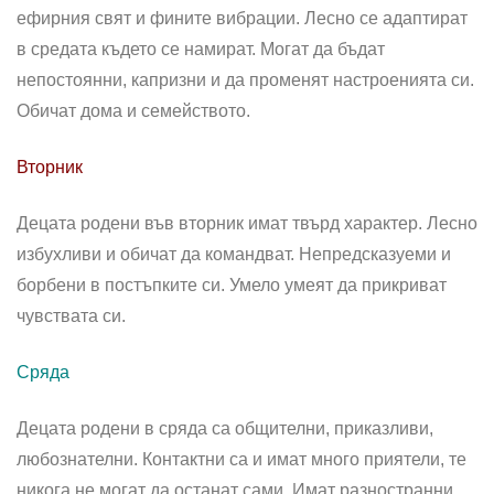
ефирния свят и фините вибрации. Лесно се адаптират
в средата където се намират. Могат да бъдат
непостоянни, капризни и да променят настроенията си.
Обичат дома и семейството.
Вторник
Децата родени във вторник имат твърд характер. Лесно
избухливи и обичат да командват. Непредсказуеми и
борбени в постъпките си. Умело умеят да прикриват
чувствата си.
Сряда
Децата родени в сряда са общителни, приказливи,
любознателни. Контактни са и имат много приятели, те
никога не могат да останат сами. Имат разностранни