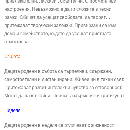
привлекателни, ласкави , обаятелни. С променливи
настроения. Невъзможно е да ги сложите в тесни
рамки. Обичат да усещат свободата, да творят…
притежават творчески заложби. Привързани са към
дома и семейството, където да усещат приятната
атмосфера.
Събота
Децата родени в събота са търпеливи, сдържани,
самостоятелни и дистанцирани. Живеещи в техен свят.
Притежават развит интелект и чувство за отговорност.
Могат да пазят тайни. Понякога мърморят и критикуват.
Неделя
Децата родени в неделя се отличават с жизненост,