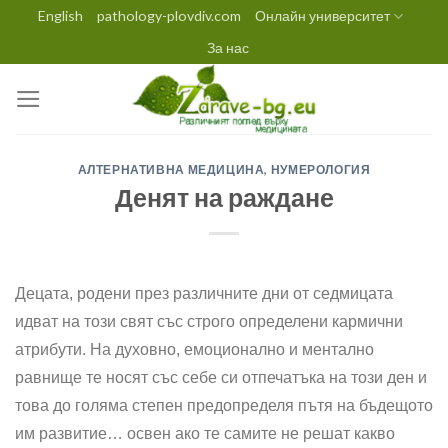
Skip
English
pathology-plovdiv.com
Онлайн университет
to
За нас
content
АЛТЕРНАТИВНА МЕДИЦИНА
,
НУМЕРОЛОГИЯ
Денят на раждане
Децата, родени през различните дни от седмицата
идват на този свят със строго определени кармични
атрибути. На духовно, емоционално и ментално
равнище те носят със себе си отпечатъка на този ден и
това до голяма степен предопределя пътя на бъдещото
им развитие… освен ако те самите не решат какво