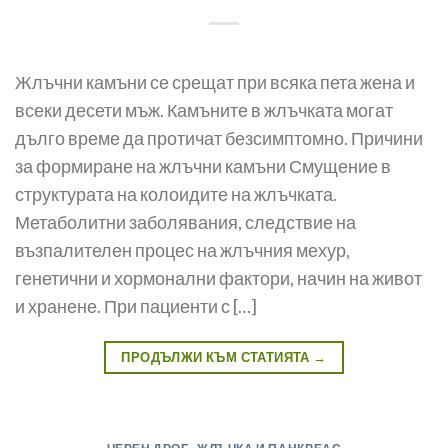
Жлъчни камъни се срещат при всяка пета жена и
всеки десети мъж. Камъните в жлъчката могат
дълго време да про­тичат безсимптомно. Причини
за формиране на жлъчни камъни Смущение в
структурата на колоидите на жлъчката.
Метаболитни заболявания, следствие на
възпалителен процес на жлъчния мехур,
генетични и хормонални фак­тори, начин на живот
и хранене. При пациенти с […]
ПРОДЪЛЖИ КЪМ СТАТИЯТА
→