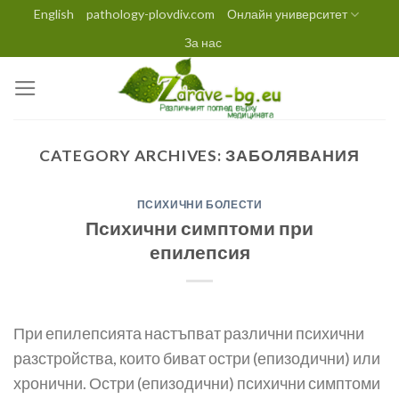
Skip
English
pathology-plovdiv.com
Онлайн университет
to
За нас
content
CATEGORY ARCHIVES:
ЗАБОЛЯВАНИЯ
ПСИХИЧНИ БОЛЕСТИ
Психични симптоми при
епилепсия
При епилепсията настъпват различни психични
разстройства, които биват остри (епизодични) или
хронични. Остри (епизодични) психични симптоми