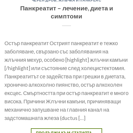
ЧЕРЕН ДРОБ, ЖЛЪЧКА И ПАНКРЕАС
Панкреатит – лечение, диета и
симптоми
Остър панкреатит Острият панкреатит е тежко
заболяване, свързано със заболявания на
жлъчния мехур, особено [highlight] жлъчни камъни
[/highlight] или състояние след холецистектомия.
Панкреатитът се задейства при грешки в диетата,
хронично алкохолно пиянство, остър алкохолен
ексцес. Смъртността при остър панкреатит е много
висока. Причини Жлъчни камъни, причиняващи
механично запушване на главния канал на
задстомашната жлеза (ductus […]
ПРОДЪЛЖИ КЪМ СТАТИЯТА
→