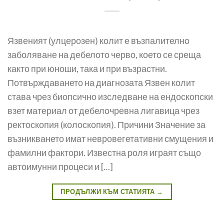
Язвеният (улцерозен) колит е възпалително
заболяване на дебелото черво, което се среща
както при юноши, така и при въз­растни.
Потвърждаването на диагнозата Язвен колит
става чрез биопсично изследване на ендоскопски
взет материал от дебелочревна лигавица чрез
ректоскопия (колоскопия). Причини Значение за
възникването имат невровегетативни смущения и
фамилни фактори. Известна роля играят също
автоимунни процеси и […]
ПРОДЪЛЖИ КЪМ СТАТИЯТА
→