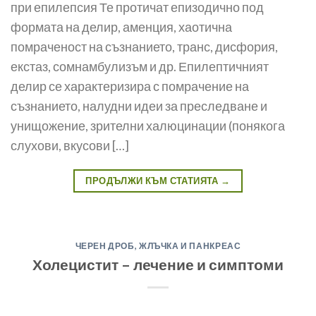
при епилепсия Те протичат епизодично под
формата на делир, аменция, хаотична
помраченост на съзнанието, транс, дисфория,
екстаз, сомнамбулизъм и др. Епилептичният
делир се характеризира с помрачение на
съзнанието, налудни идеи за преследване и
унищожение, зрителни халюцинации (понякога
слухови, вкусови […]
ПРОДЪЛЖИ КЪМ СТАТИЯТА
→
ЧЕРЕН ДРОБ, ЖЛЪЧКА И ПАНКРЕАС
Холецистит – лечение и симптоми