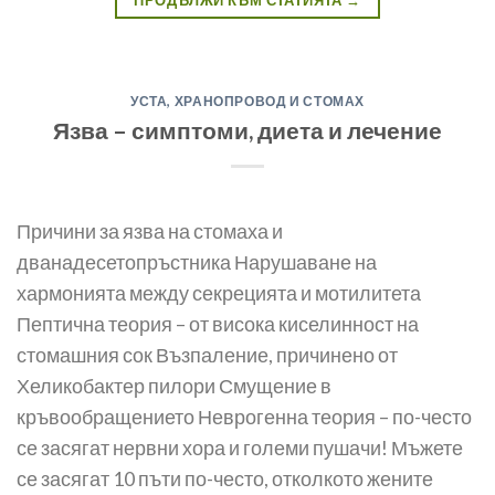
УСТА, ХРАНОПРОВОД И СТОМАХ
Язва – симптоми, диета и лечение
Причини за язва на стомаха и
дванадесетопръстника Нарушаване на
хармонията между секрецията и мотилитета
Пептична теория – от висока киселинност на
стомашния сок Възпаление, причинено от
Хеликобактер пилори Смущение в
кръвообращението Неврогенна теория – по-често
се засягат нервни хора и големи пушачи! Мъжете
се засягат 10 пъти по-често, отколкото жените