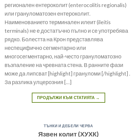
регионален ентероколит (enterocolitis regionalis)
или грануломатозен ентероколит.
Наименованието терминален илеит (ileitis
terminals) не е достатъчно пълно и се употребява
рядко. Болестта на Крон представлява
неспецифично сегментарно или
многосегментарно, най-често грануломатозно
възпаление на чревната стена. В ранните фази
мо­же да липсват [highlight] грануломи [/highlight] .
За разлика улцерозния […]
ПРОДЪЛЖИ КЪМ СТАТИЯТА
→
ТЪНКИ И ДЕБЕЛИ ЧЕРВА
Язвен колит (ХУХК)