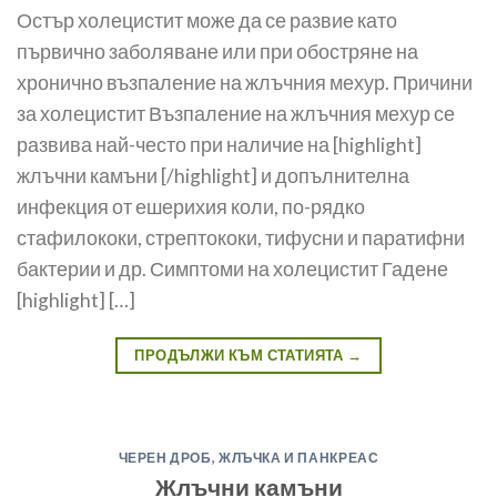
Остър холецистит може да се развие като
първично заболяване или при обостряне на
хронично възпаление на жлъчния мехур. Причини
за холецистит Възпаление на жлъчния мехур се
развива най-често при наличие на [highlight]
жлъчни камъни [/highlight] и допълнителна
инфекция от ешерихия коли, по-рядко
стафилококи, стреп­тококи, тифусни и паратифни
бактерии и др. Симптоми на холецистит Га­дене
[highlight] […]
ПРОДЪЛЖИ КЪМ СТАТИЯТА
→
ЧЕРЕН ДРОБ, ЖЛЪЧКА И ПАНКРЕАС
Жлъчни камъни