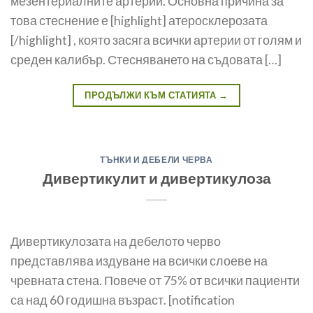
мезентериалните артерии. Основна причина за
това стеснение е [highlight] атеросклерозата
[/highlight] , която засяга всички артерии от голям и
среден калибър. Стесняването на съдовата […]
ПРОДЪЛЖИ КЪМ СТАТИЯТА
→
ТЪНКИ И ДЕБЕЛИ ЧЕРВА
Дивертикулит и дивертикулоза
Дивертикулозата на дебелото черво
представлява издуване на всички слоеве на
чревната сте­на. Повече от 75% от всички пациенти
са над 60 годишна възраст. [notification