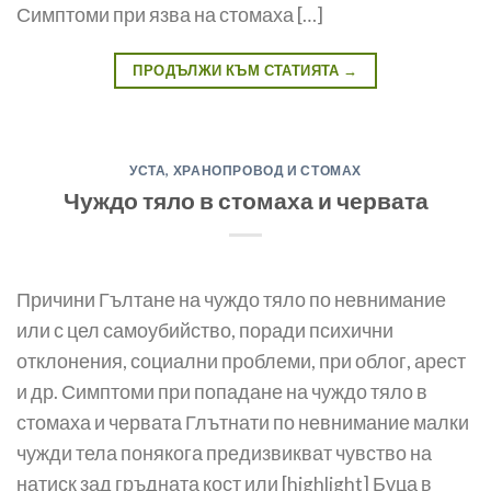
Симптоми при язва на стомаха […]
ПРОДЪЛЖИ КЪМ СТАТИЯТА
→
УСТА, ХРАНОПРОВОД И СТОМАХ
Чуждо тяло в стомаха и червата
Причини Гълтане на чуждо тяло по невнимание
или с цел самоубийство, поради психични
отклонения, социални проблеми, при облог, арест
и др. Симптоми при попадане на чуждо тяло в
стомаха и червата Глътнати по невнимание малки
чужди тела понякога предиз­викват чувство на
натиск зад гръд­ната кост или [highlight] Буца в