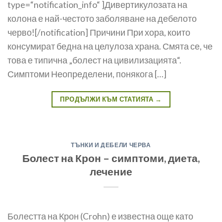
type=“notification_info“ ]Дивертикулозата на
колона е най-честото заболяване на дебелото
черво![/notification] Причини При хора, които
консумират бедна на целулоза храна. Смята се, че
това е типична „болест на цивилизацията“.
Симптоми Неопределени, понякога […]
ПРОДЪЛЖИ КЪМ СТАТИЯТА
→
ТЪНКИ И ДЕБЕЛИ ЧЕРВА
Болест на Крон – симптоми, диета,
лечение
Болестта на Крон (Crohn) е известна още като