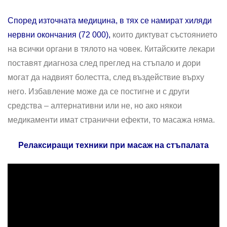
Според източната медицина, в тях се намират хиляди
нервни окончания (72 000),
които диктуват състоянието
на всички органи в тялото на човек. Китайските лекари
поставят диагноза след преглед на стъпало и дори
могат да надвият болестта, след въздействие върху
него. Избавление може да се постигне и с други
средства – алтернативни или не, но ако някои
медикаменти имат странични ефекти, то масажа няма.
Релаксиращи техники при масаж на стъпалата