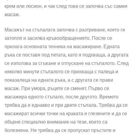
крем или лосион, и чак след това се започва със самия
масаж.
Масажът на стъпалата започва с разтриване, което ги
затопля и засилва кръвообращението. После се
прилага основната техника на масажиране. Едната
ръка се поставя под петата, като я подхваща, а другата
се използва за сгъване и отпускане на стъпалото. След
няколко минути стъпалото се прихваща с палеца и
показалеца на едната ръка, а с другата се прави
масаж. При умора, ръцете се сменят. Първо се
масажира едното стъпало, после другото. Времето
трябва да е еднакво и при двете стъпала. Трябва да се
масажират всички точки на краката и глезените и да се
обърне специално внимание на тези, които са
болезнени. Не трябва да се пропускат пръстите и