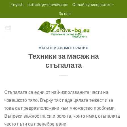
Skip
English
pathology-plovdiv.com
Онлайн университет
to
За нас
content
МАСАЖ И АРОМОТЕРАПИЯ
Техники за масаж на
стъпалата
Стъпалата са едни от най-използваните части на
човешкото тяло. Върху тях пада цялата тежест и за
това са предразположени към множество проблеми.
Въпреки важността си и ролята, която имат, стъпалата
често пъти са пренебрегвани.