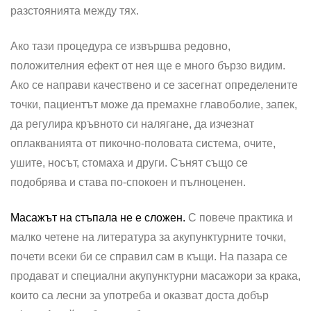
разстоянията между тях.
Ако тази процедура се извършва редовно,
положителния ефект от нея ще е много бързо видим.
Ако се направи качествено и се засегнат определените
точки, пациентът може да премахне главоболие, запек,
да регулира кръвното си налягане, да изчезнат
оплакванията от пикочно-половата система, очите,
ушите, носът, стомаха и други. Сънят също се
подобрява и става по-спокоен и пълноценен.
Масажът на стъпала не е сложен.
С повече практика и
малко четене на литература за акупунктурните точки,
почети всеки би се справил сам в къщи. На пазара се
продават и специални акупунктурни масажори за крака,
които са лесни за употреба и оказват доста добър