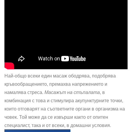
Най-общо всеки един масаж ободрява, подобрява
кръвообращението, премахва напрежението и
намалява стреса.
Масажът на стъпалата
, в
комбинация с това и стимулира акупунктурните точки,
които отговарят на съответните органи в организма на
човек. Той може да се извърши както от опитен
специалист, така и от всеки, в домашни условия.