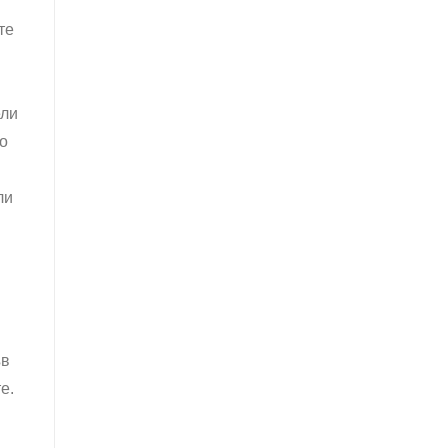
те
ели
о
ли
ъв
е.