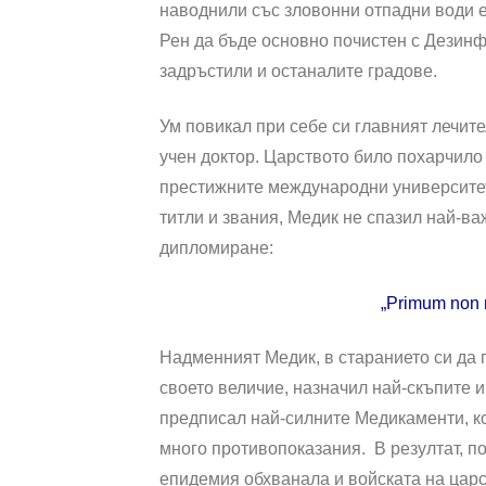
наводнили със зловонни отпадни води е
Рен да бъде основно почистен с Дезинф
задръстили и останалите градове.
Ум повикал при себе си главният лечит
учен доктор. Царството било похарчило 
престижните международни университети
титли и звания, Медик не спазил най-ва
дипломиране:
„Primum non n
Надменният Медик, в старанието си да п
своето величие, назначил най-скъпите 
предписал най-силните Медикаменти, ко
много противопоказания. В резултат, п
епидемия обхванала и войската на царс