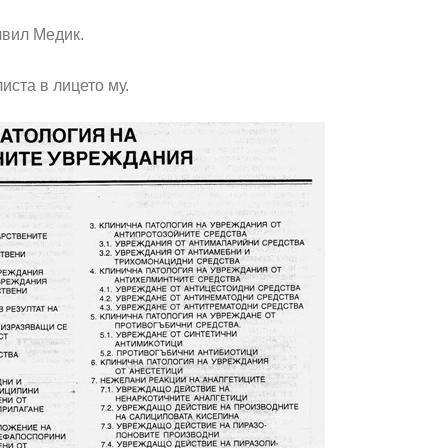
лвил Медик.
листа в лицето му.