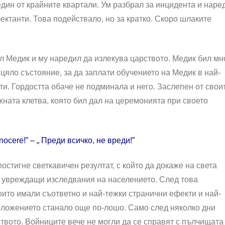
дин от крайните квартали. Ум разбрал за инцидента и наре
ектанти. Това подействало, но за кратко. Скоро шлаките
ел Медик и му наредил да излекува царството. Медик бил мн
цяло състояние, за да заплати обучението на Медик в най-
. Гордостта обаче не подминала и него. Заслепен от свои
жната клетва, която бил дал на церемонията при своето
ocere!” – „ Преди всичко, не вреди!”
остигне светкавичен резултат, с който да докаже на света
и увреждащи изследвания на населението. След това
ито имали съответно и най-тежки странични ефекти и най-
оложението станало още по-лошо. Само след няколко дни
твото. Войниците вече не могли да се справят с пълчищата