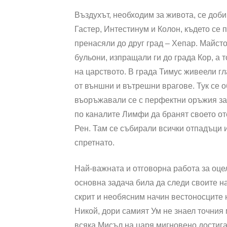
Въздухът, необходим за живота, се доб
Гастер, Интестинум и Колон, където се
пренасяли до друг град – Хепар. Майсто
бульони, изпращали ги до града Кор, а 
на царството. В града Тимус живеели 
от външни и вътрешни врагове. Тук се о
въоръжавали се с перфектни оръжия за
по каналите Лимфи да бранят своето от
Рен. Там се събирали всички отпадъци и
спретнато.
Най-важната и отговорна работа за оце
основна задача била да следи своите н
скрит и необясним начин вестоносците 
Никой, дори самият Ум не знаел точния
всяка Мисъл на царя мигновено достигал