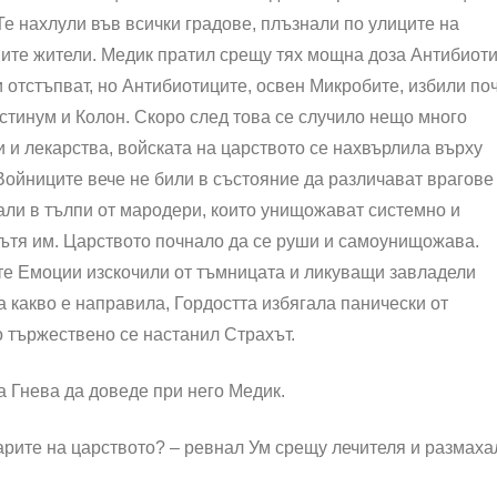
Те нахлули във всички градове, плъзнали по улиците на
вите жители. Медик пратил срещу тях мощна доза Антибиоти
 отстъпват, но Антибиотиците, освен Микробите, избили по
естинум и Колон. Скоро след това се случило нещо много
 и лекарства, войската на царството се нахвърлила върху
Войниците вече не били в състояние да различават врагове
али в тълпи от мародери, които унищожават системно и
 пътя им. Царството почнало да се руши и самоунищожава.
е Емоции изскочили от тъмницата и ликуващи завладели
а какво е направила, Гордостта избягала панически от
о тържествено се настанил Страхът.
а Гнева да доведе при него Медик.
парите на царството? – ревнал Ум срещу лечителя и размаха