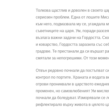
Толкова щастлив и доволен в своето ца
сериозен проблем. Една от лошите Мисл
към него, подмазвала му се, угаждала 
съветниците на царя. Ум, поради разсе
възлага важни задачи на Гордостта. Ско
и коварство, Гордостта заразила със с
градове. Те престанали да си вършат ра
смятали за непогрешими. От този момен
Отвън редовно почнали да постъпват с
контрол по портите. Храната и водата в
отрови прониквали в царството ежеднев
променен, но самовлюбеният Ум мислел 
почнали да боледуват. Изморявали се л
рефлектирало върху живота в цялото ца