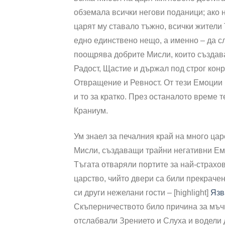
обземала всички негови поданици; ако н
царят му ставало тъжно, всички жители
едно единствено нещо, а именно – да с
поощрява добрите Мисли, които създавал
Радост, Щастие и държал под строг кон
Отвращение и Ревност. От тези Емоции
и то за кратко. През останалото време 
Краниум.
Ум знаел за печалния край на много цар
Мисли, създаващи трайни негативни Ем
Тъгата отваряли портите за най-страхови
царство, чийто двери са били прекрачен
си други нежелани гости – [highlight]
Язв
Скъперничеството било причина за мъчи
отслабвали Зрението и Слуха и водели 