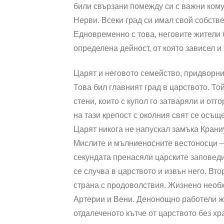
били свързани помежду си с важни ком
Нерви. Всеки град си имал свой собств
Едновременно с това, неговите жители 
определена дейност, от която зависел и
Царят и неговото семейство, придворни
Това бил главният град в царството. То
стени, които с купол го затваряли и от
на тази крепост с околния свят се осъ
Царят никога не напускал замъка Крани
Мислите и мълниеносните вестоносци – 
секундата пренасяли царските заповед
се случва в царството и извън него. Вт
страна с продоволствия. Жизнено необ
Артерии и Вени. Денонощно работели жит
отдалеченото кътче от царството без хр