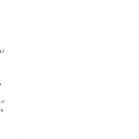
ти
е
яло
бе