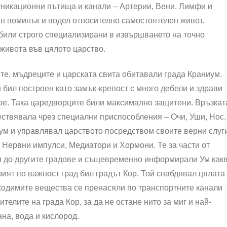
уникационни пътища и канали – Артерии, Вени, Лимфи и
ен поминък и водел относително самостоятелен живот.
били строго специализирани в извършването на точно
 живота във цялото царство.
те, мъдреците и царската свита обитавали града Краниум.
й бил построен като замък-крепост с много дебели и здрави
горе. Така царедворците били максимално защитени. Връзкат
ществявала чрез специални приспособления – Очи, Уши, Нос.
ум и управлявал царството посредством своите верни слуг
Нервни импулси, Медиатори и Хормони. Те за части от
и до другите градове и същевременно информирали Ум как
орият по важност град бил градът Кор. Той снабдявал цялата
ходимите вещества се пренасяли по транспортните канали
елите на града Кор, за да не остане нито за миг и най-
ана, вода и кислород.