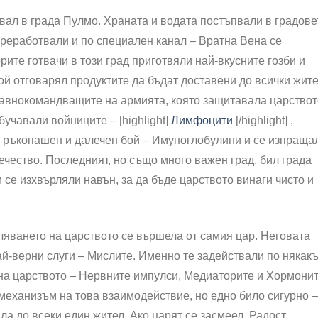
ивал в града Пулмо. Храната и водата постъпвали в градове
 преработвали и по специален канал – Вратна Вена се
рите готвачи в този град приготвяли най-вкусните гозби и
той отговарял продуктите да бъдат доставени до всички жит
главнокомандващите на армията, която защитавала царствот
бучавали войниците – [highlight]
Лимфоцити
[/highlight] ,
 ръкопашен и далечен бой – Имуноглобулини и се изпраща
ечество. Последният, но също много важен град, бил града
 се изхвърляли навън, за да бъде царството винаги чисто и
ляването на царството се вършела от самия цар. Неговата
ай-верни слуги – Мислите. Именно те задействали по някак
на царството – Нервните импулси, Медиаторите и Хормонит
 механизъм на това взаимодействие, но едно било сигурно –
а до всеки един жител. Ако царят се засмеел, Радост