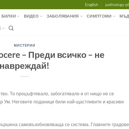
English
pathology-pl
БИЛКИ
ВИДЕО
ЗАБОЛЯВАНИЯ
СИМПТОМИ
МЪД
Е
МИСТЕРИИ
ocere – Преди всичко – не
навреждай!
во. То процъфтявало, забогатявало и от нищо не се
р Ум. Неговите поданици били най-щастливите и красиви
ъвършена самовъзобновяваща се система. Главните градове