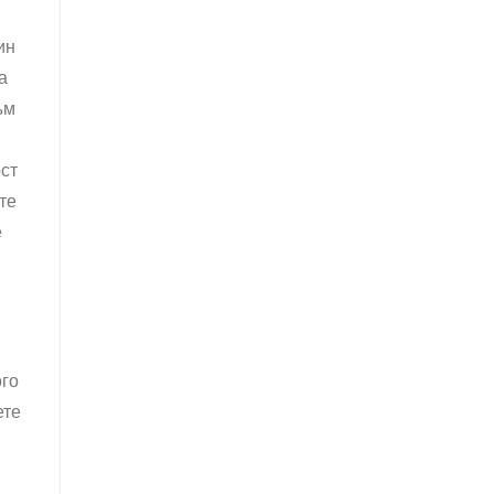
ин
а
ъм
ост
те
е
ого
ете