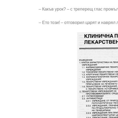
– Какъв урок? – с треперещ глас промъ
– Ето този! – отговорил царят и наврял 