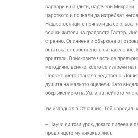
варвари и бандити, наречени Микроби. 
царството и почнали да изтребват него
Нашествениците почнали да се огъват и
всички жители на градовете Гастер, Ин
странно. Опиянена и объркана от отрови
остатъка от собственото си население. 
приятели. Войсковите части се превърн
методично всичко, което се изпречи на
Положението станало бедствено. Лошит
душите на малкото оцелели. Като видял
обкръжението на Ум, а на нейното мяст
Ум изпаднал в Отчаяние. Той наредил н
– Научи ли този урок, докато пилееше 
пред лицето му някакъв лист.