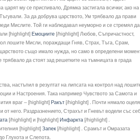
а царят му се приспивало, Дрямка застигала всички; ако на
 Тъгували. За да добрува царството, Ум трябвало да прави
леди Мислите. Той ги наблюдавал неуморно и се стремял да
и [highlight]
Емоциите
[/highlight] Любов, Съпричастност,
рол лошите Мисли, пораждащи Гняв, Страх, Тъга, Срам,
 царството също имало нужда, но само в определени момен
те трябвало да стоят зад решетките на тъмницата в града
ства, настъпил в резултат на липсата на контрол над лошит
оции и Настроения. Така например Чувството за Самота и
тия враг – [highlight]
Ракът
[/highlight] . Почти нямало оцел
и от него. Раздразнението, Страхът и Гневът водели със се
ата
[/highlight] и [highlight]
Инфаркта
[/highlight] .
телния [highlight]
Запек
[/highlight] . Срамът и Омразата
до Глухота и Слепота.