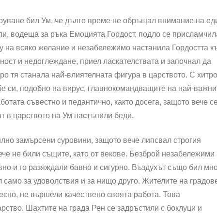
руване бил Ум, че дълго време не обръщал внимание на ед
и, водеща за ръка Емоцията Гордост, подло се присламчил
му на всяко желание и незабележимо настанила Гордостта к
яност и недоглеждане, приел ласкателствата и започнал да
ро тя станала най-влиятелната фигура в царството. С хитр
ебе си, подобно на вирус, главнокомандващите на най-важни
ботата съвестно и педантично, както досега, защото вече с
т в царството на Ум настъпили беди.
илно замърсени суровини, защото вече липсвал строгия
ече не били същите, като от векове. Безброй незабележими
но и го разяждали бавно и сигурно. Въздухът също бил мн
само за удоволствия и за нищо друго. Жителите на градов
есно, не вършели качествено своята работа. Това
рство. Шахтите на града Рен се задръстили с боклуци и