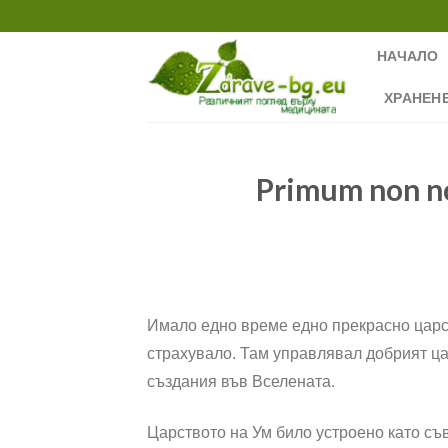
Skip
to
НАЧАЛО
content
ХРАНЕН
Primum non n
Имало едно време едно прекрасно царст
страхувало. Там управлявал добрият ца
създания във Вселената.
Царството на Ум било устроено като с