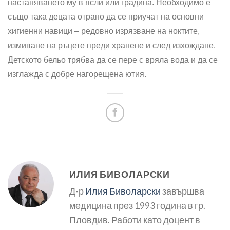
настаняването му в ясли или градина. Необходимо е
също така децата отрано да се приучат на основни
хигиенни навици – редовно изрязване на ноктите,
измиване на ръцете преди хранене и след изхождане.
Детското бельо трябва да се пере с вряла вода и да се
изглажда с добре нагорещена ютия.
ИЛИЯ БИВОЛАРСКИ
Д-р
Илия Биволарски
завършва
медицина през 1993 година в гр.
Пловдив. Работи като доцент в