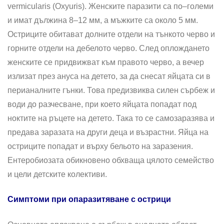
vermicularis (Oxyuris). Женските паразити са по–големи
и имат дължина 8–12 мм, а мъжките са около 5 мм.
Остриците обитават долните отдели на тънкото черво и
горните отдели на дебелото черво. След оплождането
женските се придвижват към правото черво, а вечер
излизат през ануса на детето, за да снесат яйцата си в
перианалните гънки. Това предизвиква силен сърбеж и
води до разчесване, при което яйцата попадат под
ноктите на ръцете на детето. Така то се самозаразява и
предава заразата на други деца и възрастни. Яйца на
остриците попадат и върху бельото на заразения.
Ентеробиозата обикновено обхваща цялото семейство
и цели детските колективи.
Симптоми при опаразитяване с острици