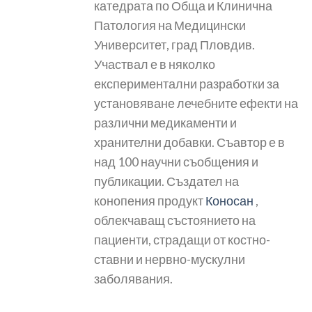
катедрата по Обща и Клинична
Патология на Медицински
Университет, град Пловдив.
Участвал е в няколко
експериментални разработки за
установяване лечебните ефекти на
различни медикаменти и
хранителни добавки. Съавтор е в
над 100 научни съобщения и
публикации. Създател на
конопения продукт
Коносан
,
облекчаващ състоянието на
пациенти, страдащи от костно-
ставни и нервно-мускулни
заболявания.