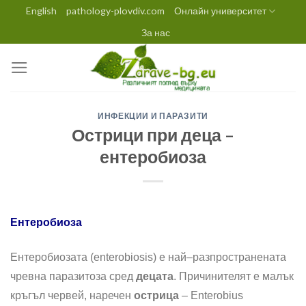
Skip
English
pathology-plovdiv.com
Онлайн университет
to
За нас
content
ИНФЕКЦИИ И ПАРАЗИТИ
Острици при деца –
ентеробиоза
Ентеробиоза
Ентеробиозата (enterobiosis) е най–разпространената
чревна паразитоза сред
децата
. Причинителят e малък
кръгъл червей, наречен
острица
– Еnterobius