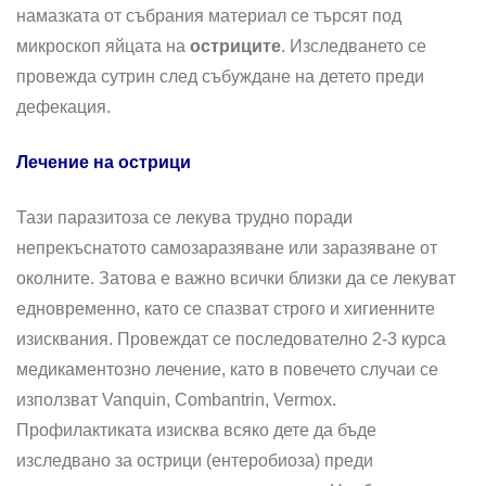
намазката от събрания материал се търсят под
микроскоп яйцата на
остриците
. Изследването се
провежда сутрин след събуждане на детето преди
дефекация.
Лечение на острици
Тази паразитоза се лекува трудно поради
непрекъснатото самозаразяване или заразяване от
околните. Затова е важно всички близки да се лекуват
едновременно, като се спазват строго и хигиенните
изисквания. Провеждат се последователно 2-3 курса
медикаментозно лечение, като в повечето случаи се
използват Vanquin, Combantrin, Vermox.
Профилактиката изисква всяко дете да бъде
изследвано за острици (ентеробиоза) преди