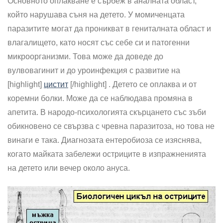
Основното оплакване е сърбеж в аналната област,
който нарушава съня на детето. У момиченцата
паразитите могат да проникват в гениталната област и
влагалището, като носят със себе си и патогенни
микроорганизми. Това може да доведе до
вулвовагинит и до уроинфекция с развитие на
[highlight]
цистит
[/highlight] . Детето се оплаква и от
коремни болки. Може да се наблюдава промяна в
апетита. В народо-психологията скърцането със зъби
обикновено се свързва с чревна паразитоза, но това не
винаги е така. Диагнозата ентеробиоза се изяснява,
когато майката забележи остриците в изпражненията
на детето или вечер около ануса.