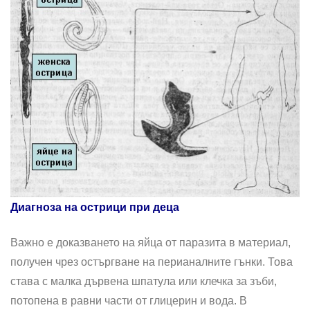
Диагноза на острици при деца
Важно е доказването на яйца от паразита в материал,
получен чрез остъргване на перианалните гънки. Това
става с малка дървена шпатула или клечка за зъби,
потопена в равни части от глицерин и вода. В