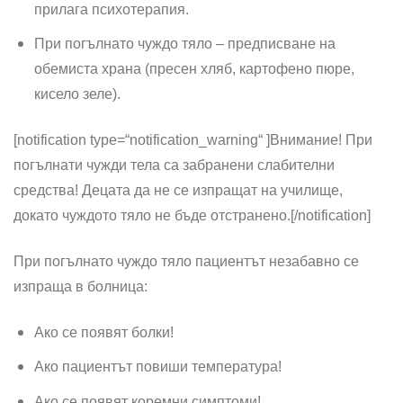
прилага психотерапия.
При погълнато чуждо тяло – предписване на
обемиста храна (пресен хляб, картофено пюре,
кисело зеле).
[notification type=“notification_warning“ ]
Внимание! При
погълнати чужди тела са забранени слабителни
средства! Децата да не се изпращат на училище,
докато чуждото тяло не бъде отстранено.
[/notification]
При погълнато чуждо тяло пациентът незабавно се
изпраща в болница:
Ако се появят болки!
Ако пациентът повиши температура!
Ако се появят коремни симптоми!