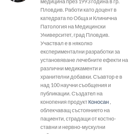
медицина през 1993 година в гр.
Пловдив. Работи като доцент в
катедрата по Обща и Клинична
Патология на Медицински
Университет, град Пловдив.
Участвал е в няколко
експериментални разработки за
установяване лечебните ефекти на
различни медикаменти и
хранителни добавки. Съавтор е в
над 100 научни съобщения и
публикации. Създател на
конопения продукт
Коносан
,
облекчаващ състоянието на
пациенти, страдащи от костно-
ставни и нервно-мускулни