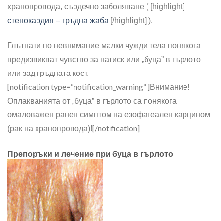
хранопровода, сърдечно заболяване ( [highlight]
стенокардия – гръдна жаба
[/highlight] ).
Глътнати по невнимание малки чужди тела понякога
предизвикват чувство за натиск или „буца” в гърлото
или зад гръдната кост.
[notification type=“notification_warning“ ]
Внимание!
Оплакванията от „буца” в гърлото са понякога
омаловажен ранен симптом на езофагеален карцином
[/notification]
(рак на хранопровода)!
Препоръки и лечение при буца в гърлото