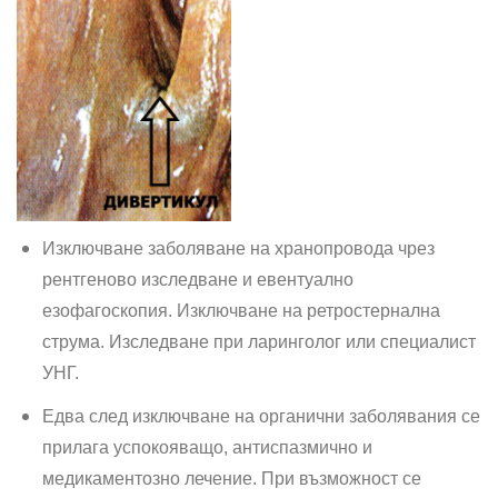
Изключване заболяване на хранопровода чрез
рентгеново изследване и евентуално
езофагоскопия. Изключване на ретростернална
струма. Изследване при ларинголог или специалист
УНГ.
Едва след изключване на органични заболявания се
прилага успокояващо, антиспазмично и
медикаментозно лечение. При възможност се