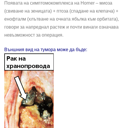
Появата на симптомокомплекса на Horner – миоза
(свиване на зеницата) + птоза (спадане на клепача) +
енофталм (хлътване на очната ябълка към орбитата),
говори за напреднал растеж и почти винаги означава
невъзможност за операция.
Външния вид на тумора може да бъде: