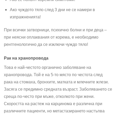
Ако чуждото тяло след 3 дни не се намери в
изпражненията!
При всички затворници, психично болни и при деца –
при неясни оплаквания от корема, е необходимо
рентгенологично да се изключи чуждо тяло!
Рак на хранопровода
Това е най-честото органично заболяване на
хранопровода. Той е на 5-то място по честота след
рака на стомаха, бронхите, матката и млечните жлези.
Засяга се предимно средната възраст. Заболяването се
среща по-често при мъже, отколкото при жени.
Скоростта на растеж на карцинома е различна при
различните пациенти, но метастазирането настъпва