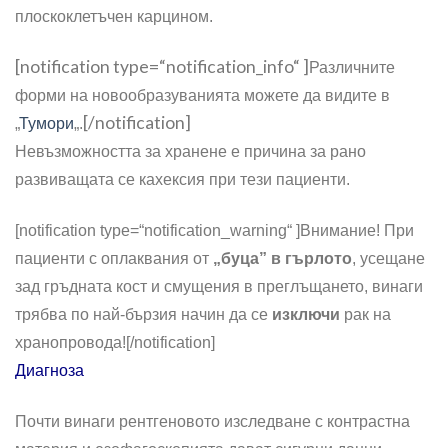
плоскоклетъчен карцином.
[notification type=“notification_info“ ]
Различните
форми на новообразуванията можете да видите в
[/notification]
„
Тумори
„.
Невъзможността за хранене е причина за рано
развиващата се кахексия при тези пациенти.
[notification type=“notification_warning“ ]
Внимание! При
пациенти с оплаквания от
„буца” в гърлото
, усещане
зад гръдната кост и смущения в преглъщането, винаги
трябва по най-бързия начин да се
изключи
рак на
хранопровода!
[/notification]
Диагноза
Почти винаги рентгеновото изследване с контрастна