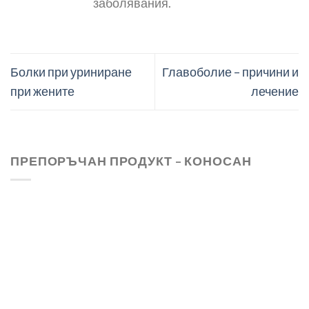
заболявания.
Болки при уриниране
Главоболие – причини и
при жените
лечение
ПРЕПОРЪЧАН ПРОДУКТ – КОНОСАН