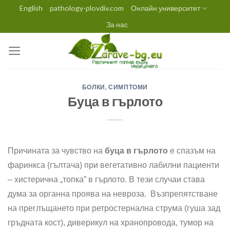
Skip
English
pathology-plovdiv.com
Онлайн университет
to
За нас
content
БОЛКИ
,
СИМПТОМИ
Буца в гърлото
Причината за чувство на
буца в гърлото
е спазъм на
фаринкса (гълтача) при вегетативно лабилни пациенти
– хистерична „топка” в гърлото. В тези случаи става
дума за органна проява на невроза. Възпрепятстване
на преглъщането при ретростернална струма (гуша зад
гръдната кост), диверикул на хранопровода, тумор на