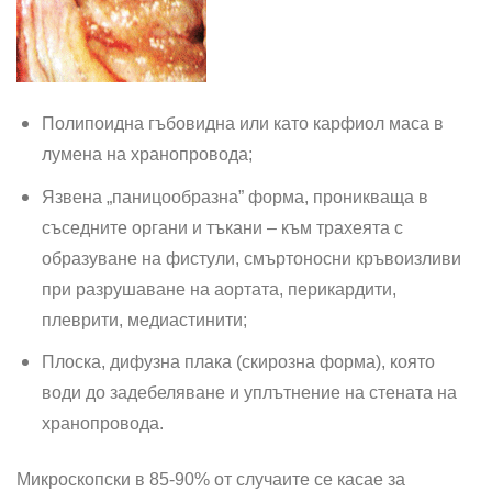
Полипоидна гъбовидна или като карфиол маса в
лумена на хранопровода;
Язвена „паницообразна” форма, проникваща в
съседните органи и тъкани – към трахеята с
образуване на фистули, смъртоносни кръвоизливи
при разрушаване на аортата, перикардити,
плеврити, медиастинити;
Плоска, дифузна плака (скирозна форма), която
води до задебеляване и уплътнение на стената на
хранопровода.
Микроскопски в 85-90% от случаите се касае за