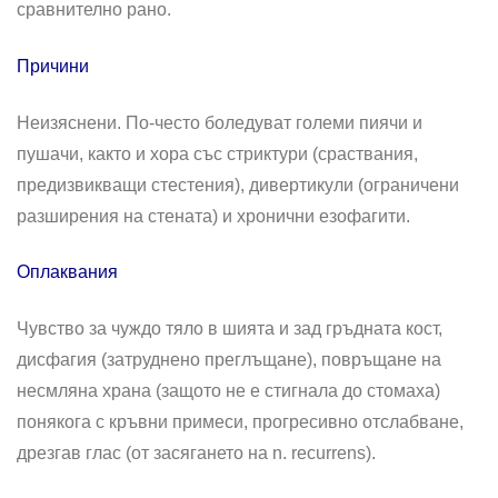
сравнително рано.
Причини
Неизяснени. По-често боледуват големи пиячи и
пушачи, както и хора със стриктури (сраствания,
предизвикващи стестения), дивертикули (ограничени
разширения на стената) и хронични езофагити.
Оплаквания
Чувство за чуждо тяло в шията и зад гръдната кост,
дисфагия (затруднено преглъщане), повръщане на
несмляна храна (защото не е стигнала до стомаха)
понякога с кръвни примеси, прогресивно отслабване,
дрезгав глас (от засягането на n. recurrens).