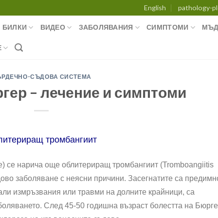
English
pathology-pl
БИЛКИ
ВИДЕО
ЗАБОЛЯВАНИЯ
СИМПТОМИ
МЪД
Е
ЪРДЕЧНО-СЪДОВА СИСТЕМА
гер – лечение и симптоми
литериращ тромбангиит
e) се нарича още облитериращ тромбангиит (Tromboangiitis
ъдово заболяване с неясни причини. Засегнатите са предимн
али измръзвания или травми на долните крайници, са
боляването. След 45-50 годишна възраст болестта на Бюрг