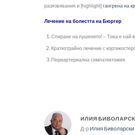
разязвявания и [highlight]
гангрена на к
Лечение на болестта на Бюргер
Спиране на пушенето! – Това е най-
Краткотрайно лечение с кортикостер
Периартериална симпатектомия.
ИЛИЯ БИВОЛАРС
Д-р
Илия Биволарски