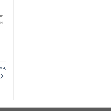
ни
 и
ми,