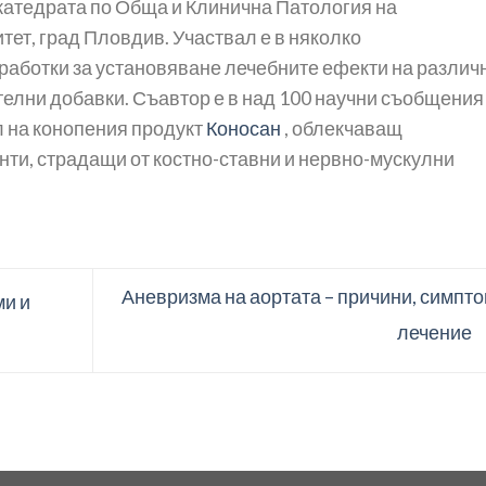
 катедрата по Обща и Клинична Патология на
ет, град Пловдив. Участвал е в няколко
работки за установяване лечебните ефекти на различ
елни добавки. Съавтор е в над 100 научни съобщения
 на конопения продукт
Коносан
, облекчаващ
нти, страдащи от костно-ставни и нервно-мускулни
Аневризма на аортата – причини, симпто
ми и
лечение