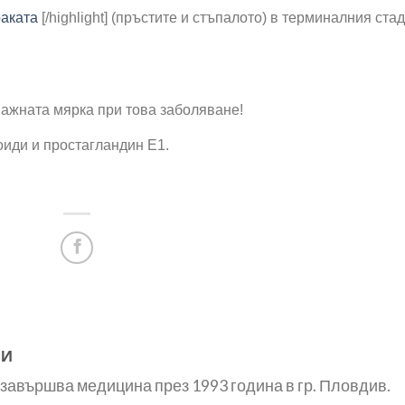
раката
[/highlight] (пръстите и стъпалото) в терминалния стад
важната мярка при това заболяване!
оиди и простагландин Е1.
КИ
завършва медицина през 1993 година в гр. Пловдив.