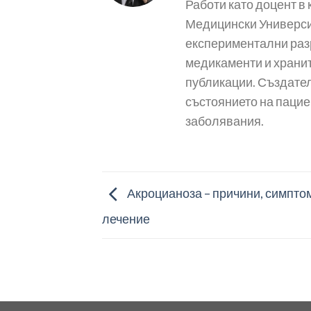
Работи като доцент в
Медицински Университ
експериментални раз
медикаменти и хранит
публикации. Създател
състоянието на пацие
заболявания.
Акроцианоза – причини, симпто
лечение