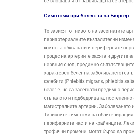
се влошава и от развиващата се атерос
Симптоми при болестта на Бюргер
Те зависят от нивото на засег­натите арт
периартериалните възпалителни изменен
които са обхванати и периферните нерв
процес на артериите засяга и другите е
нервния сноп, пре­димно съпътстващите 
характерен белег на заболяването) са т
флебити (Phlebitis migrans, phlebitis salt
белег е, че са засегнати предим­но пер
стъпалото и подбедрицата, постепенно 
магистралните артерии. Заболяването и
Типичните симптоми на облитериращият 
периферните части на крайниците. Леки
трофични промени, могат бързо да пром