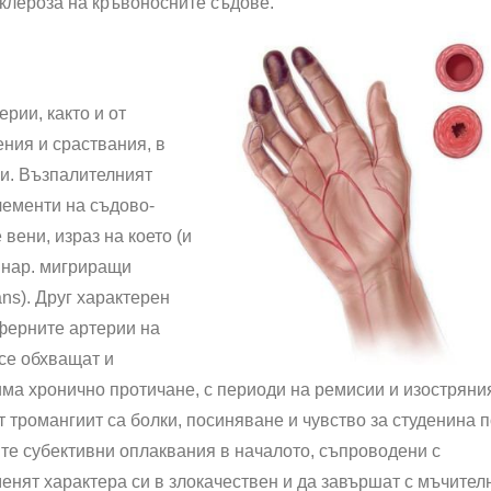
клероза на кръвоносните съдове.
ерии, както и от
ия и сраства­ния, в
и. Възпалител­ният
лементи на съдово-
вени, израз на което (и
. нар. мигриращи
ans). Друг ха­рактерен
иферните артерии на
се обхващат и
ма хронично протичане, с периоди на ремисии и изостряни
тромангиит са болки, посиняване и чувство за студенина п
те субективни оплаквания в началото, съпроводени с
енят характера си в злокачествен и да завършат с мъчител