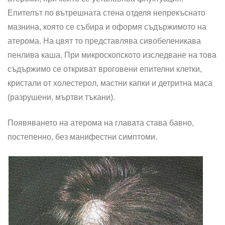
Епителът по вътрешната стена отделя непрекъснато
мазнина, която се събира и оформя съдържимото на
атерома. На цвят то представлява сивобеленикава
пенлива каша. При микроскопското изследване на това
съдържимо се откриват вроговени епителни клетки,
кристали от холестерол, мастни капки и детритна маса
(разрушени, мъртви тъкани).
Появяването на атерома на главата става бавно,
постепенно, без манифестни симптоми.