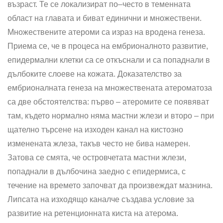
възраст. Те се локализират по–често в теменната
област на главата и биват единични и множествени.
Множествените атероми са израз на вродена генеза.
Приема се, че в процеса на ембрионалното развитие,
епидермални клетки са се откъснали и са попаднали в
дълбоките слоеве на кожата. Доказателство за
ембрионалната генеза на множествената атероматоза
са две обстоятелства: първо – атеромите се появяват
там, където нормално няма мастни жлези и второ – при
щателно търсене на изходен канал на кистозно
изменената жлеза, такъв често не бива намерен.
Затова се смята, че островчетата мастни жлези,
попаднали в дълбочина заедно с епидермиса, с
течение на времето започват да произвеждат мазнина.
Липсата на изходящо каналче създава условие за
развитие на ретенционната киста на атерома.