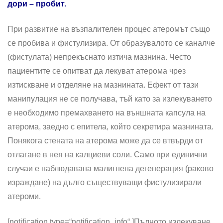
дори – пробит.
При развитие на възпалителен процес атеромът също
се пробива и фистулизира. От образувалото се каналче
(фистулата) непрекъснато изтича мазнина. Често
пациентите се опитват да лекуват атерома чрез
изтискване и отделяне на мазнината. Ефект от тази
манипулация не се получава, тъй като за излекуването
е необходимо премахването на външната капсула на
атерома, заедно с епитела, който секретира мазнината.
Понякога стената на атерома може да се втвърди от
отлагане в нея на калциеви соли. Само при единични
случаи е наблюдавана малигнена дегенерация (раково
израждане) на дълго съществуващи фистулизирали
атероми.
[notification type=“notification_info“ ]
Пълното излекуване