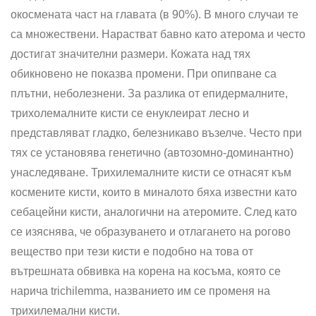
окосмената част на главата (в 90%). В много случаи те
са множествени. Нарастват бавно като атерома и често
достигат значителни размери. Кожата над тях
обикновено не показва промени. При опипване са
плътни, неболезнени. За разлика от епидермалните,
трихолемалните кисти се енуклеират лесно и
представляват гладко, белезникаво възелче. Често при
тях се установява генетично (автозомно-доминантно)
унаследяване. Трихилемалните кисти се отнасят към
космените кисти, които в миналото бяха известни като
себацейни кисти, аналогични на атеромите. След като
се изяснява, че образуването и отлагането на рогово
вещество при тези кисти е подобно на това от
вътрешната обвивка на корена на косъма, която се
нарича trichilemma, названието им се променя на
трихилемални кисти.