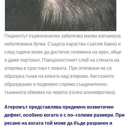
Пациентът първоначално забелязва малка изпъкнала
неболезнена бучка. Същата нараства съвсем бавно и
след години може да достигне големина на орех, яйце
и даже портокал. Повърхностният слой на стената на
атерома е срастнал с кожата. При опипване не се
образува гънка на кожата над атерома. Кистозното
образувание е подвижно спрямо съединително-
тъканната обвивка на черепа (галеа апоневротика).
Атеромът представлява предимно козметичен
дефект, особено когато е с по–големи размери. При
ресане на косата той може да бъде разранен и