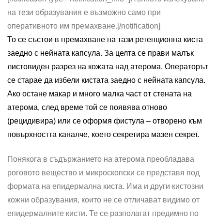
на тези образувания е възможно само при
оперативното им премахване.
[/notification]
То се състои в премахване на тази ретенционна киста
заедно с нейната капсула. За целта се прави малък
листовиден разрез на кожата над атерома. Операторът
се старае да избели кистата заедно с нейната капсула.
Ако остане макар и много малка част от стената на
атерома, след време той се появява отново
(рецидивира) или се оформя фистула – отворено към
повърхността каналче, което секретира мазен секрет.
Понякога в съдържанието на атерома преобладава
роговото вещество и микроскопски се представя под
формата на епидермална киста. Има и други кистозни
кожни образувания, които не се отличават видимо от
епидермалните кисти. Те се разполагат предимно по