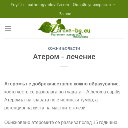
Skip
English
pathology-plovdiv.com
Онлайн университет
to
За нас
content
КОЖНИ БОЛЕСТИ
Атером – лечение
Атеромът е доброкачествено кожно образувание
,
което често се разполага по главата – Atheroma capitis.
Атеромът на главата не е истински тумор, а
ретенционна киста на мастните жлези.
Обикновено атеромите се развиват след 15 годишна