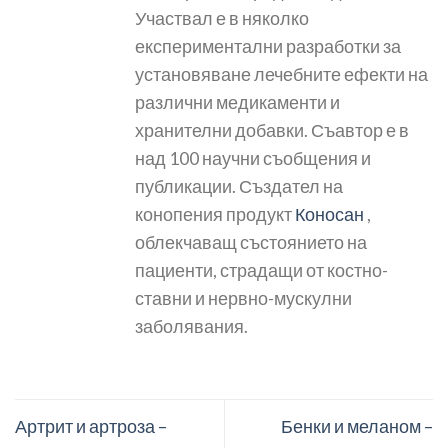
Участвал е в няколко
експериментални разработки за
установяване лечебните ефекти на
различни медикаменти и
хранителни добавки. Съавтор е в
над 100 научни съобщения и
публикации. Създател на
конопения продукт
Коносан
,
облекчаващ състоянието на
пациенти, страдащи от костно-
ставни и нервно-мускулни
заболявания.
Артрит и артроза –
Бенки и меланом –