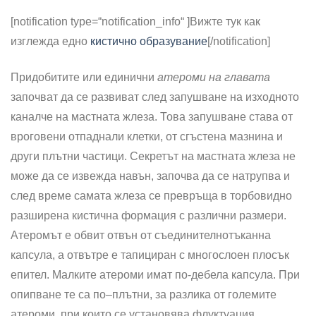
[notification type=“notification_info“ ]
Вижте тук как
изглежда едно
кистично образувание
[/notification]
Придобитите или единични
атероми на главата
започват да се развиват след запушване на изходното
каналче на мастната жлеза. Това запушване става от
вроговени отпаднали клетки, от сгъстена мазнина и
други плътни частици. Секретът на мастната жлеза не
може да се извежда навън, започва да се натрупва и
след време самата жлеза се превръща в торбовидно
разширена кистична формация с различни размери.
Атеромът е обвит отвън от съединителнотъканна
капсула, а отвътре е тапициран с многослоен плосък
епител. Малките атероми имат по-дебела капсула. При
опипване те са по–плътни, за разлика от големите
атероми, при които се установява флуктуация.