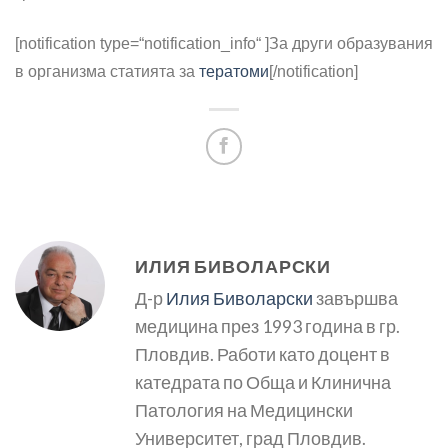
[notification type=“notification_info“ ]
За други образувания
в организма статията за
тератоми
[/notification]
ИЛИЯ БИВОЛАРСКИ
Д-р
Илия Биволарски
завършва
медицина през 1993 година в гр.
Пловдив. Работи като доцент в
катедрата по Обща и Клинична
Патология на Медицински
Университет, град Пловдив.