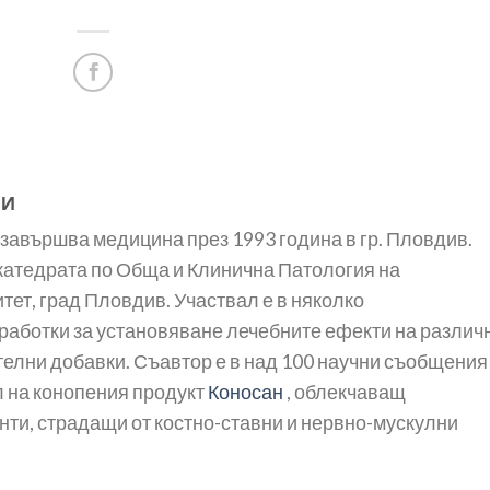
КИ
завършва медицина през 1993 година в гр. Пловдив.
 катедрата по Обща и Клинична Патология на
ет, град Пловдив. Участвал е в няколко
работки за установяване лечебните ефекти на различ
елни добавки. Съавтор е в над 100 научни съобщения
 на конопения продукт
Коносан
, облекчаващ
нти, страдащи от костно-ставни и нервно-мускулни