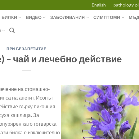
English
pathology-pl
БИЛКИ
ВИДЕО
ЗАБОЛЯВАНИЯ
СИМПТОМИ
МЪД
Е
ПРИ БЕЗАПЕТИТИЕ
) – чай и лечебно действие
лечение на стомашно-
ипса на апетит. Исопът
действие върху
пикочния
 суха кашлица. За
опурярен като готварска
тази
билка е изключително