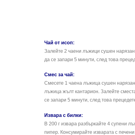
Чай от исоп:
Залейте 2 чаени лъжици сушен нарязан 
да се запари 5 минути, след това преце
Смес за чай:
Смесете 1 чаена лъжица сушен нарязан
лъжица жълт кантарион. Залейте сместа 
се запари 5 минути, след това прецедете
Извара с билки:
В 200 г извара разбъркайте 4 супени лъ
пипер. Консумирайте изварата с печени