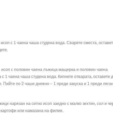
исоп с 1 чаена чаша студена вода. Сварете сместа, оставе
дете.
 исоп с половин чаена лъжица мащерка и половин чаена
с 1 чаена чаша студена вода. Кипнете отварата, оставете 
. Пийте по 2 чаши дневно – 1 преди закуска и 1 преди ляган
жици нарязан на ситно исоп заедно с малко зехтин, сол и че
 картофи или намазана на филия.