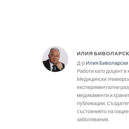
ИЛИЯ БИВОЛАРС
Д-р
Илия Биволарски
Работи като доцент в
Медицински Университ
експериментални раз
медикаменти и хранит
публикации. Създател
състоянието на пацие
заболявания.