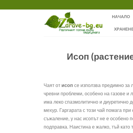
Skip
to
НАЧАЛО
content
ХРАНЕН
Исоп (растение
Чаят от
исоп
се използва предимно за 
чревни проблеми, особено на газове и л
има леко спазмолитично и диуретично 
мехур. Гаргарата с този чай помага при
съжаление, у нас исопът не е особено п
подправка. Наистина е жалко, тъй като 