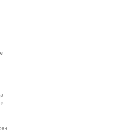
те
да
е.
рен