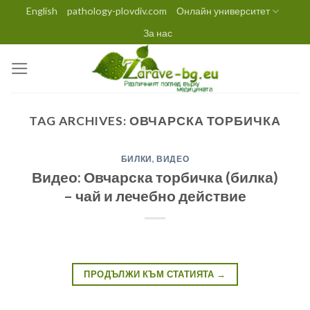
Skip
English
pathology-plovdiv.com
Онлайн университет
to
За нас
content
TAG ARCHIVES:
ОВЧАРСКА ТОРБИЧКА
БИЛКИ
,
ВИДЕО
Видео: Овчарска торбичка (билка)
– чай и лечебно действие
ПРОДЪЛЖИ КЪМ СТАТИЯТА
→