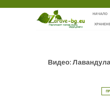
Skip
to
НАЧАЛО
content
ХРАНЕН
Видео: Лавандула 
П