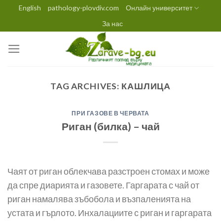
Skip
English
pathology-plovdiv.com
Онлайн университет
to
За нас
content
TAG ARCHIVES:
КАШЛИЦА
ПРИ ГАЗОВЕ В ЧЕРВАТА
Риган (билка) – чай
Чаят от риган облекчава разстроен стомах и може
да спре диарията и газовете. Гаргарата с чай от
риган намалява зъбобола и възпаленията на
устата и гърлото. Инхалациите с риган и гаргарата