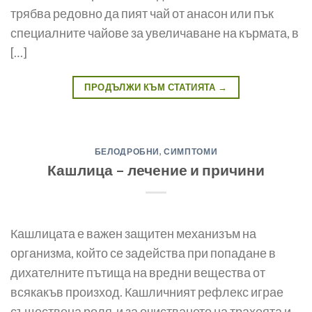
трябва редовно да пият чай от анасон или пък
специалните чайове за увеличаване на кърмата, в
[…]
ПРОДЪЛЖИ КЪМ СТАТИЯТА
→
БЕЛОДРОБНИ
,
СИМПТОМИ
Кашлица – лечение и причини
Кашлицата е важен защитен механизъм на
организма, който се задейства при попадане в
дихателните пътища на вредни вещества от
всякакъв произход. Кашличният рефлекс играе
съществена роля и за очистването на трахеята и