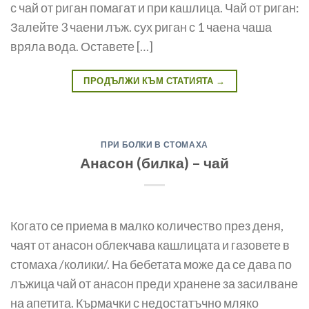
с чай от риган помагат и при кашлица. Чай от риган:
Залейте 3 чаени лъж. сух риган с 1 чаена чаша
вряла вода. Оставете […]
ПРОДЪЛЖИ КЪМ СТАТИЯТА
→
ПРИ БОЛКИ В СТОМАХА
Анасон (билка) – чай
Когато се приема в малко количество през деня,
чаят от анасон облекчава кашлицата и газовете в
стомаха /колики/. На бебетата може да се дава по
лъжица чай от анасон преди хранене за засилване
на апетита. Кърмачки с недостатъчно мляко