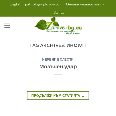
Skip
English
pathology-plovdiv.com
Онлайн университет
to
За нас
content
TAG ARCHIVES:
ИНСУЛТ
НЕРВНИ БОЛЕСТИ
Мозъчен удар
ПРОДЪЛЖИ КЪМ СТАТИЯТА
→