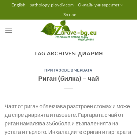
Skip
English
pathology-plovdiv.com
Онлайн университет
to
За нас
content
TAG ARCHIVES:
ДИАРИЯ
ПРИ ГАЗОВЕ В ЧЕРВАТА
Риган (билка) – чай
Чаят от риган облекчава разстроен стомах и може
да спре диарията и газовете. Гаргарата с чай от
риган намалява зъбобола и възпаленията на
устата и гърлото. Инхалациите с риган и гаргарата