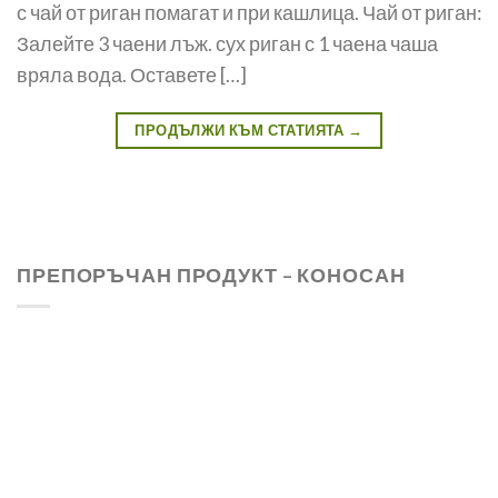
с чай от риган помагат и при кашлица. Чай от риган:
Залейте 3 чаени лъж. сух риган с 1 чаена чаша
вряла вода. Оставете […]
ПРОДЪЛЖИ КЪМ СТАТИЯТА
→
ПРЕПОРЪЧАН ПРОДУКТ – КОНОСАН