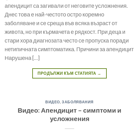
апендицит са загивали от неговите усложнения.
Днес това е най-честото остро коремно
заболяване и се среща във всяка възраст от
живота, но при кърмачета е рядкост. При деца и
стари хора диагнозата често се пропуска поради
нетипичната симптоматика. Причини за апендицит
Нарушена […]
ПРОДЪЛЖИ КЪМ СТАТИЯТА
→
ВИДЕО
,
ЗАБОЛЯВАНИЯ
Видео: Апендицит – симптоми и
усложнения