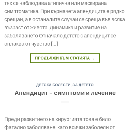
тях се наблюдава атипична или маскирана
симптоматика. При кърмачета апендицита е рядко
срещан, а в оста­налите случаи се среща във всяка
възраст от живота. Динамика и развитие на
заболяването Отначало детето с апендицит се
оплаква от чувство […]
ПРОДЪЛЖИ КЪМ СТАТИЯТА
→
ДЕТСКИ БОЛЕСТИ
,
ЗА ДЕТЕТО
Апендицит – симптоми и лечение
Преди развитието на хирургията това е било
фатално заболяване, като всички заболели от