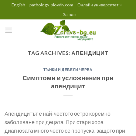
Skip
English
pathology-plovdiv.com
Онлайн университет
to
За нас
content
TAG ARCHIVES:
АПЕНДИЦИТ
ТЪНКИ И ДЕБЕЛИ ЧЕРВА
Симптоми и усложнения при
апендицит
Апендицитът е най-честото остро коремно
заболяване при децата. При стари хора
диагнозата много често се пропуска, защото при