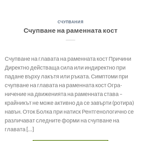
СЧУПВАНИЯ
Счупване на раменната кост
Счупване на главата на раменната кост Причини
Директно действаща сила или индиректно при
падане върху лакътя или ръката. Симптоми при
счупване на главата на раменната кост Огра­
ничение на движенията на раменната става –
крайникът не мо­же активно да се завърти (ротира)
навън. Оток Болка при натиск Рентгенологично се
различават следните форми на счупване на
главата […]