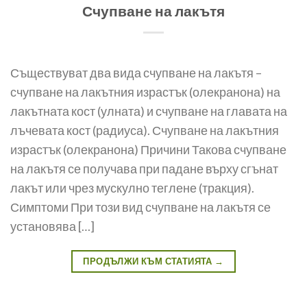
Счупване на лакътя
Съществуват два вида счупване на лакътя –
счупване на лакътния израстък (олекранона) на
лакътната кост (улната) и счупване на главата на
лъчевата кост (радиуса). Счупване на лакътния
израстък (олекранона) Причини Такова счупване
на лакътя се получава при падане върху сгънат
лакът или чрез мускулно теглене (тракция).
Симптоми При този вид счупване на лакътя се
установява […]
ПРОДЪЛЖИ КЪМ СТАТИЯТА
→