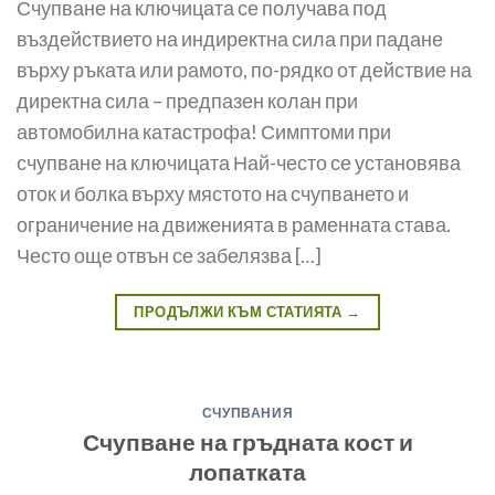
Счупване на ключицата се получава под
въздействието на индиректна сила при падане
върху ръката или рамото, по-ряд­ко от действие на
директна сила – предпазен колан при
автомобилна катастрофа! Симптоми при
счупване на ключицата Най-често се установява
оток и болка върху мястото на счуп­ването и
ограничение на движенията в раменната става.
Чес­то още отвън се забелязва […]
ПРОДЪЛЖИ КЪМ СТАТИЯТА
→
СЧУПВАНИЯ
Счупване на гръдната кост и
лопатката