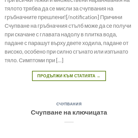
тялото трябва да се мисли за счупвания на
гръбначните прешлени![/notification] Причини
Счупване на гръбначния стълб може да се получи
при скачане с главата надолу в плитка вода,
падане с парашут вър­ху двете ходила, падане от
високо, особено при силно сгънато или изпънато
тяло. Симптоми при […]
ПРОДЪЛЖИ КЪМ СТАТИЯТА
→
СЧУПВАНИЯ
Счупване на ключицата