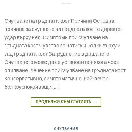
Счупване на гръдната кост Причини Основна
причина за счупване на гръдната кост е директен
удар върху нея. Симптоми при счупване на
гръдната кост Чувство за натиск и болки върху и
зад гръдната кост Затруднение в дишането
Счупването може да се установи понякога чрез
опипване. Лечение при счупване на гръдната кост
Консервативно, симптоматично, най-вече с
болкоуспокояващи […]
ПРОДЪЛЖИ КЪМ СТАТИЯТА
→
СЧУПВАНИЯ