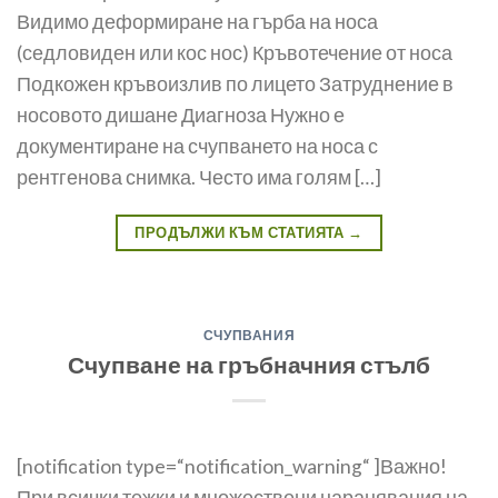
Видимо деформиране на гърба на носа
(седловиден или кос нос) Кръвотечение от носа
Подкожен кръвоизлив по лицето Затруднение в
носо­вото дишане Диагноза Нужно е
документиране на счупването на носа с
рентгенова снимка. Често има голям […]
ПРОДЪЛЖИ КЪМ СТАТИЯТА
→
СЧУПВАНИЯ
Счупване на гръбначния стълб
[notification type=“notification_warning“ ]Важно!
При всички тежки и множествени наранявания на