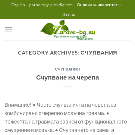
Skip
English
pathology-plovdiv.com
Онлайн университет
to
За нас
content
CATEGORY ARCHIVES:
СЧУПВАНИЯ
СЧУПВАНИЯ
Счупване на черепа
Внимание! • Често счупванията на черепа са
комбинирани с черепно мозъчна травма. •
Тежестта на травмата зависи от функционалното
смущение в мозъка. • Счупването на самата