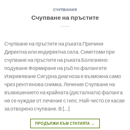
СЧУПВАНИЯ
Счупване на пръстите
Счупване на пръстите на ръката Причини
Директна или индиректна сила. Симптоми при
счупване на пръстите на ръката Болезнено
подуване Формиране на ръб по фалангите
Изкривяване Сигурна диагноза е възможна само
чрез рентгенова снимка. Лечение Счупване на
възвишението на крайната (дисталната) фаланга
не се нуждае от лечение с гипс. Най-често се касае
за отворено счупване. В […]
ПРОДЪЛЖИ КЪМ СТАТИЯТА
→