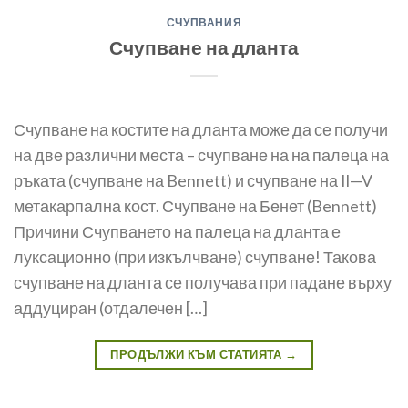
СЧУПВАНИЯ
Счупване на дланта
Счупване на костите на дланта може да се получи
на две различни места – счупване на на палеца на
ръката (счупване на Bennett) и счупване на II—V
метакарпална кост. Счупване на Бенет (Bennett)
Причини Счупването на палеца на дланта е
луксационно (при изкълчване) счупване! Такова
счупване на дланта се получава при падане върху
аддуциран (отдалечен […]
ПРОДЪЛЖИ КЪМ СТАТИЯТА
→