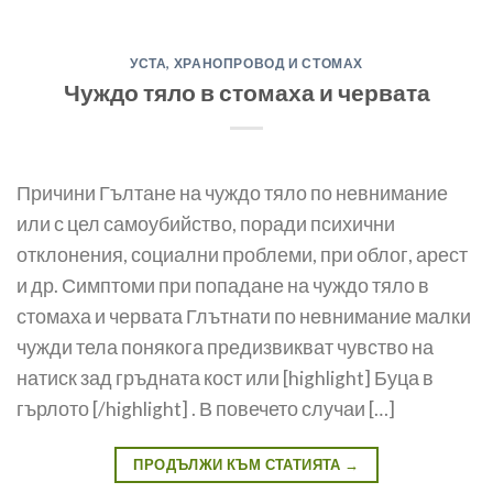
УСТА, ХРАНОПРОВОД И СТОМАХ
Чуждо тяло в стомаха и червата
Причини Гълтане на чуждо тяло по невнимание
или с цел самоубийство, поради психични
отклонения, социални проблеми, при облог, арест
и др. Симптоми при попадане на чуждо тяло в
стомаха и червата Глътнати по невнимание малки
чужди тела понякога предиз­викват чувство на
натиск зад гръд­ната кост или [highlight] Буца в
гърлото [/highlight] . В повечето случаи […]
ПРОДЪЛЖИ КЪМ СТАТИЯТА
→