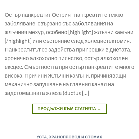
Остър панкреатит Острият панкреатит е тежко
заболяване, свързано със заболявания на
жлъчния мехур, особено [highlight] жлъчни камъни
[/highlight] или състояние след холецистектомия.
Панкреатитът се задейства при грешки в диетата,
хронично алкохолно пиянство, остър алкохолен
ексцес. Смъртността при остър панкреатит е много
висока. Причини Жлъчни камъни, причиняващи
механично запушване на главния канал на
задстомашната жлеза (ductus […]
ПРОДЪЛЖИ КЪМ СТАТИЯТА
→
УСТА, ХРАНОПРОВОД И СТОМАХ