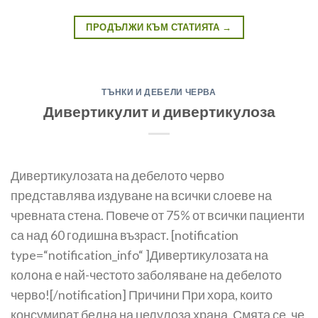
ПРОДЪЛЖИ КЪМ СТАТИЯТА
→
ТЪНКИ И ДЕБЕЛИ ЧЕРВА
Дивертикулит и дивертикулоза
Дивертикулозата на дебелото черво
представлява издуване на всички слоеве на
чревната сте­на. Повече от 75% от всички пациенти
са над 60 годишна възраст. [notification
type=“notification_info“ ]Дивертикулозата на
колона е най-честото заболяване на дебелото
черво![/notification] Причини При хора, които
консумират бедна на целулоза храна. Смята се, че