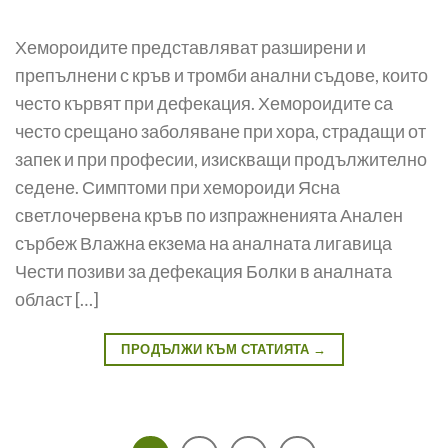
Хемороидите представляват разширени и
препълнени с кръв и тромби анални съдове, които
често кървят при дефекация. Хемороидите са
често срещано заболяване при хора, страдащи от
запек и при професии, изискващи продължително
седене. Симптоми при хемороиди Ясна
светлочервена кръв по изпражненията Анален
сърбеж Влажна екзема на аналната лигавица
Чести позиви за дефекация Болки в аналната
област […]
ПРОДЪЛЖИ КЪМ СТАТИЯТА
→