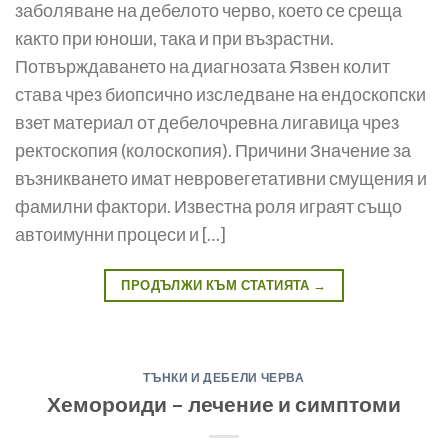
заболяване на дебелото черво, което се среща
както при юноши, така и при въз­растни.
Потвърждаването на диагнозата Язвен колит
става чрез биопсично изследване на ендоскопски
взет материал от дебелочревна лигавица чрез
ректоскопия (колоскопия). Причини Значение за
възникването имат невровегетативни смущения и
фамилни фактори. Известна роля играят също
автоимунни процеси и […]
ПРОДЪЛЖИ КЪМ СТАТИЯТА
→
ТЪНКИ И ДЕБЕЛИ ЧЕРВА
Хемороиди – лечение и симптоми