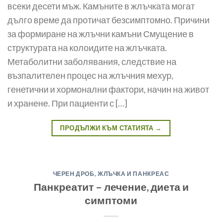
всеки десети мъж. Камъните в жлъчката могат
дълго време да про­тичат безсимптомно. Причини
за формиране на жлъчни камъни Смущение в
структурата на колоидите на жлъчката.
Метаболитни заболявания, следствие на
възпалителен процес на жлъчния мехур,
генетични и хормонални фак­тори, начин на живот
и хранене. При пациенти с […]
ПРОДЪЛЖИ КЪМ СТАТИЯТА
→
ЧЕРЕН ДРОБ, ЖЛЪЧКА И ПАНКРЕАС
Панкреатит – лечение, диета и
симптоми