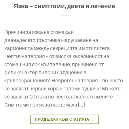
Язва – симптоми, диета и лечение
Причини за язва на стомаха и
дванадесетопръстника Нарушаване на
хармонията между секрецията и мотилитета
Пептична теория – от висока киселинност на
стомашния сок Възпаление, причинено от
Хеликобактер пилори Смущение в
кръвообращението Неврогенна теория – по-често
се засягат нервни хора и големи пушачи! Мъжете
се засягат 10 пъти по-често, отколкото жените
Симптоми при язва на стомаха […]
ПРОДЪЛЖИ КЪМ СТАТИЯТА
→