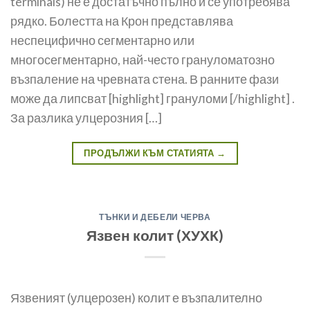
terminals) не е достатъчно пълно и се употребява
рядко. Болестта на Крон представлява
неспецифично сегментарно или
многосегментарно, най-често грануломатозно
възпаление на чревната стена. В ранните фази
мо­же да липсват [highlight] грануломи [/highlight] .
За разлика улцерозния […]
ПРОДЪЛЖИ КЪМ СТАТИЯТА
→
ТЪНКИ И ДЕБЕЛИ ЧЕРВА
Язвен колит (ХУХК)
Язвеният (улцерозен) колит е възпалително