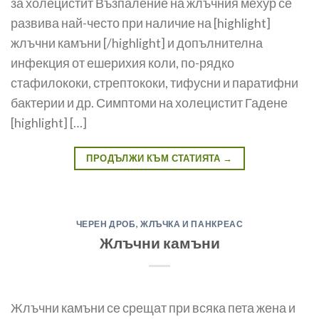
за холецистит Възпаление на жлъчния мехур се
развива най-често при наличие на [highlight]
жлъчни камъни [/highlight] и допълнителна
инфекция от ешерихия коли, по-рядко
стафилококи, стреп­тококи, тифусни и паратифни
бактерии и др. Симптоми на холецистит Га­дене
[highlight] […]
ПРОДЪЛЖИ КЪМ СТАТИЯТА
→
ЧЕРЕН ДРОБ, ЖЛЪЧКА И ПАНКРЕАС
Жлъчни камъни
Жлъчни камъни се срещат при всяка пета жена и