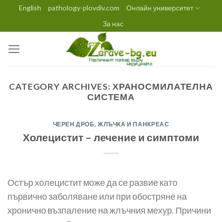
Skip
English
pathology-plovdiv.com
Онлайн университет
to
За нас
content
CATEGORY ARCHIVES:
ХРАНОСМИЛАТЕЛНА
СИСТЕМА
ЧЕРЕН ДРОБ, ЖЛЪЧКА И ПАНКРЕАС
Холецистит – лечение и симптоми
Остър холецистит може да се развие като
първично заболяване или при обостряне на
хронично възпаление на жлъчния мехур. Причини