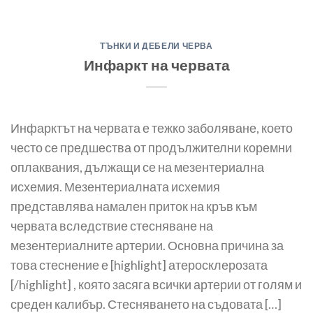
ТЪНКИ И ДЕБЕЛИ ЧЕРВА
Инфаркт на червата
Инфарктът на червата е тежко заболяване, което
често се предшества от продължителни коремни
оплаквания, дължащи се на мезентериална
исхемия. Мезентериалната исхемия
представлява намален приток на кръв към
червата вследствие стесняване на
мезентериалните артерии. Основна причина за
това стеснение е [highlight] атеросклерозата
[/highlight] , която засяга всички артерии от голям и
среден калибър. Стесняването на съдовата […]