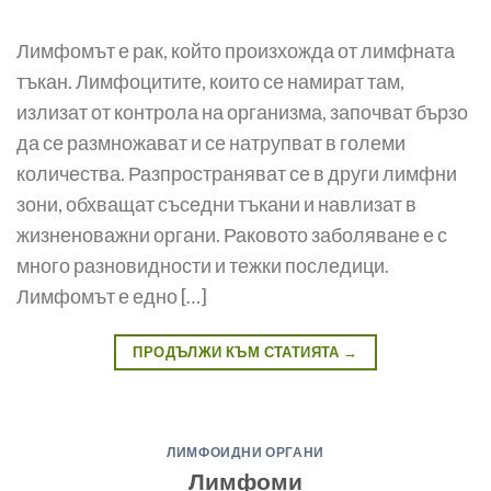
Лимфомът е рак, който произхожда от лимфната
тъкан. Лимфоцитите, които се намират там,
излизат от контрола на организма, започват бързо
да се размножават и се натрупват в големи
количества. Разпространяват се в други лимфни
зони, обхващат съседни тъкани и навлизат в
жизненоважни органи. Раковото заболяване е с
много разновидности и тежки последици.
Лимфомът е едно […]
ПРОДЪЛЖИ КЪМ СТАТИЯТА
→
ЛИМФОИДНИ ОРГАНИ
Лимфоми