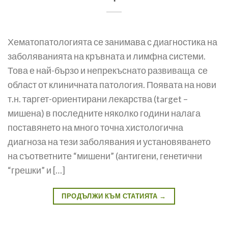
Хематопатологията се занимава с диагностика на
заболяванията на кръвната и лимфна системи.
Това е най-бързо и непрекъснато развиваща се
област от клиничната патология. Появата на нови
т.н. таргет-ориентирани лекарства (target –
мишена) в последните няколко години налага
поставянето на много точна хистологична
диагноза на тези заболявания и установяването
на съответните “мишени” (антигени, генетични
“грешки” и […]
ПРОДЪЛЖИ КЪМ СТАТИЯТА
→