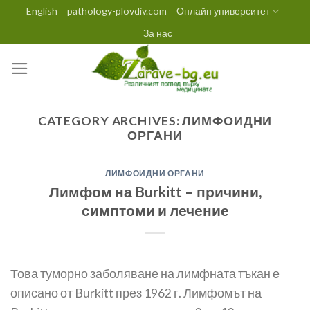
Skip
English
pathology-plovdiv.com
Онлайн университет
to
За нас
content
CATEGORY ARCHIVES:
ЛИМФОИДНИ
ОРГАНИ
ЛИМФОИДНИ ОРГАНИ
Лимфом на Burkitt – причини,
симптоми и лечение
Това туморно заболяване на лимфната тъкан е
описано от Burkitt през 1962 г. Лимфомът на