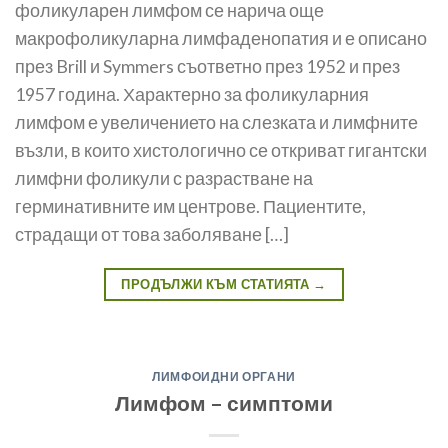
фоликуларен лимфом се нарича още
макрофоликуларна лимфаденопатия и е описано
през Brill и Symmers съответно през 1952 и през
1957 година. Характерно за фоликуларния
лимфом е увеличението на слезката и лимфните
възли, в които хистологично се откриват гигантски
лимфни фоликули с разрастване на
герминативните им центрове. Пациентите,
страдащи от това заболяване […]
ПРОДЪЛЖИ КЪМ СТАТИЯТА
→
ЛИМФОИДНИ ОРГАНИ
Лимфом – симптоми