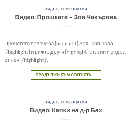
ВИДЕО
,
ХОМЕОПАТИЯ
Видео: Прошката – Зоя Чакърова
Прочетете повече за [highlight] Зоя Чакърова
[/highlight] и вижте други [highlight] статии и видеа
от нея [/highlight] .
ПРОДЪЛЖИ КЪМ СТАТИЯТА
→
ВИДЕО
,
ХОМЕОПАТИЯ
Видео: Капки на д-р Бах