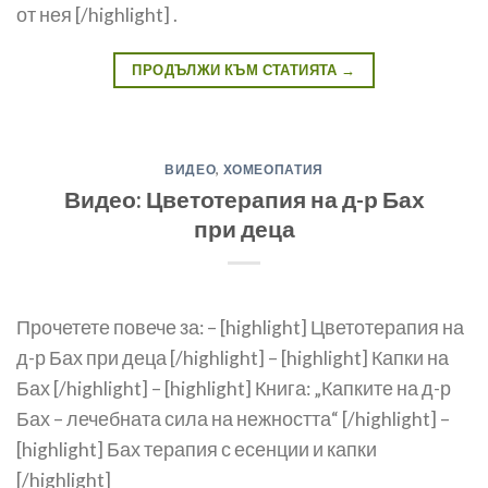
от нея [/highlight] .
ПРОДЪЛЖИ КЪМ СТАТИЯТА
→
ВИДЕО
,
ХОМЕОПАТИЯ
Видео: Цветотерапия на д-р Бах
при деца
Прочетете повече за: – [highlight] Цветотерапия на
д-р Бах при деца [/highlight] – [highlight] Капки на
Бах [/highlight] – [highlight] Книга: „Капките на д-р
Бах – лечебната сила на нежността“ [/highlight] –
[highlight] Бах терапия с есенции и капки
[/highlight]