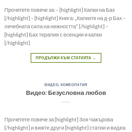
Прочетете повече за: – [highlight] Капки на Бах
[/highlight] – [highlight] Книга: „Капките на д-р Бах –
лечебната сила на нежността“ [/highlight] –
[highlight] Бах терапия с есенции и капки
[/highlight]
ПРОДЪЛЖИ КЪМ СТАТИЯТА
→
ВИДЕО
,
ХОМЕОПАТИЯ
Видео: Безусловна любов
Прочетете повече за [highlight] Зоя Чакърова
[/highlight] и вижте други [highlight] статии и видеа