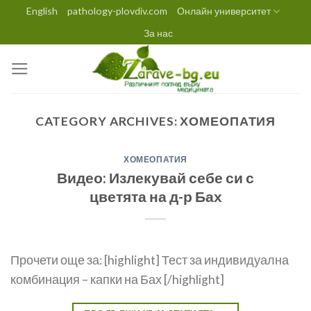
Skip
English
pathology-plovdiv.com
Онлайн университет
to
За нас
content
CATEGORY ARCHIVES:
ХОМЕОПАТИЯ
ХОМЕОПАТИЯ
Видео: Излекувай себе си с
цветята на д-р Бах
Прочети още за: [highlight] Тест за индивидуална
комбинация – капки на Бах [/highlight]