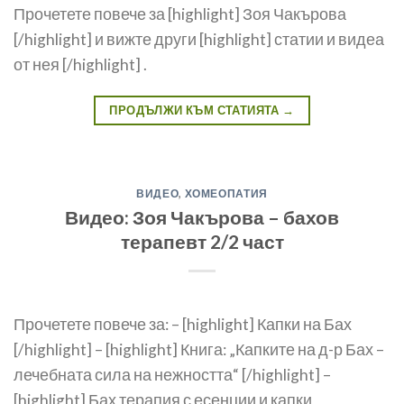
Прочетете повече за [highlight] Зоя Чакърова
[/highlight] и вижте други [highlight] статии и видеа
от нея [/highlight] .
ПРОДЪЛЖИ КЪМ СТАТИЯТА
→
ВИДЕО
,
ХОМЕОПАТИЯ
Видео: Зоя Чакърова – бахов
терапевт 2/2 част
Прочетете повече за: – [highlight] Капки на Бах
[/highlight] – [highlight] Книга: „Капките на д-р Бах –
лечебната сила на нежността“ [/highlight] –
[highlight] Бах терапия с есенции и капки