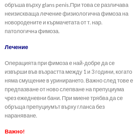
обръша върху glans penis.При това се различава
неизискваща лечение физиологична фи­моза на
новородените и кърмачетата от т. нар.
патологичнa фимоза.
Лечение
Операцията при фимоза е най-добре да се
извърши във възрастта между 1 и 3 години, кога­то
няма смущение в уринирането. Важно след тове е
предпазване от ново слепване на препуциума
чрез ежедневни бани. При миене трябва да се
обръща препуциумът върху гланса без
нараняване.
Важно!