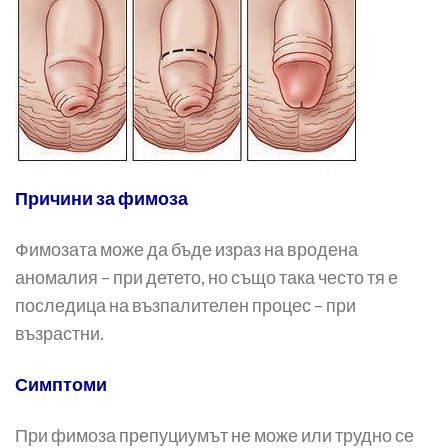
Причини за фимоза
Фимозата може да бъде израз на вродена
аномалия – при детето, но също така често тя е
последица на възпалителен про­цес – при
възрастни.
Симптоми
При фимоза препуциумът не може или трудно се