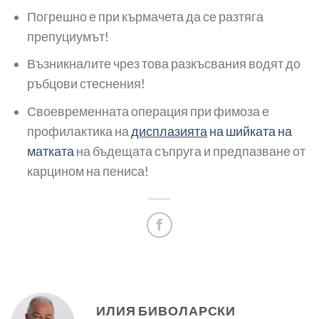
Погрешно е при кърмачета да се разтяга
препуциумът!
Възникналите чрез това разкъсва­ния водят до
ръбцови стеснения!
Своевременната операция при фимоза е
профилактика на
дисплазията
на шийката на
матката
на бъдещата съпруга и предпазване от
карцином на пениса!
ИЛИЯ БИВОЛАРСКИ