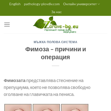
Skip
English
pathology-plovdiv.com
Онлайн университет
to
За нас
content
МЪЖКА ПОЛОВА СИСТЕМА
Фимоза – причини и
операция
Фимозата
представлява стеснение на
препуциума, което не позволява свободно
оголване на главичката на пениса.