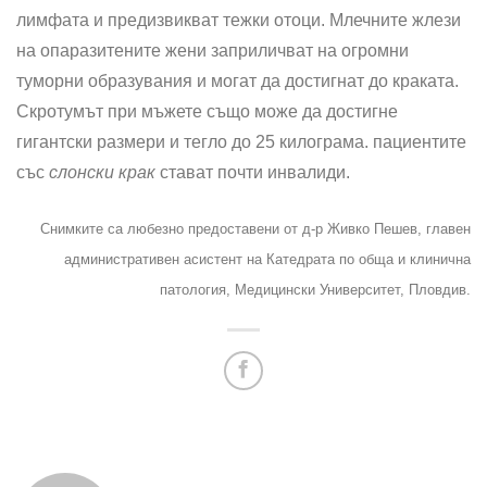
лимфата и предизвикват тежки отоци. Млечните жлези
на опаразитените жени заприличват на огромни
туморни образувания и могат да достигнат до краката.
Скротумът при мъжете също може да достигне
гигантски размери и тегло до 25 килограма. пациентите
със
слонски крак
стават почти инвалиди.
Снимките са любезно предоставени от д-р Живко Пешев, главен
административен асистент на Катедрата по обща и клинична
патология, Медицински Университет, Пловдив.