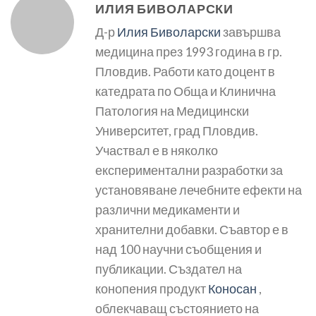
ИЛИЯ БИВОЛАРСКИ
Д-р
Илия Биволарски
завършва
медицина през 1993 година в гр.
Пловдив. Работи като доцент в
катедрата по Обща и Клинична
Патология на Медицински
Университет, град Пловдив.
Участвал е в няколко
експериментални разработки за
установяване лечебните ефекти на
различни медикаменти и
хранителни добавки. Съавтор е в
над 100 научни съобщения и
публикации. Създател на
конопения продукт
Коносан
,
облекчаващ състоянието на