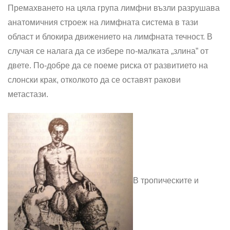
Премахването на цяла група лимфни възли разрушава
анатомичния строеж на лимфната система в тази
област и блокира движението на лимфната течност. В
случая се налага да се избере по-малката „злина” от
двете. По-добре да се поеме риска от развитието на
слонски крак, отколкото да се оставят ракови
метастази.
В тропическите и