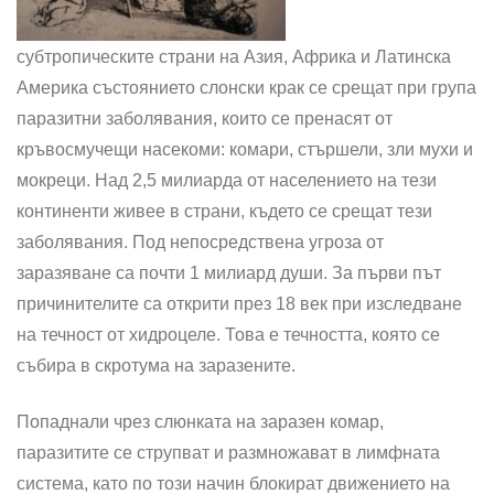
субтропическите страни на Азия, Африка и Латинска
Америка състоянието слонски крак се срещат при група
паразитни заболявания, които се пренасят от
кръвосмучещи насекоми: комари, стършели, зли мухи и
мокреци. Над 2,5 милиарда от населението на тези
континенти живее в страни, където се срещат тези
заболявания. Под непосредствена угроза от
заразяване са почти 1 милиард души. За първи път
причинителите са открити през 18 век при изследване
на течност от хидроцеле. Това е течността, която се
събира в скротума на заразените.
Попаднали чрез слюнката на заразен комар,
паразитите се струпват и размножават в лимфната
система, като по този начин блокират движението на