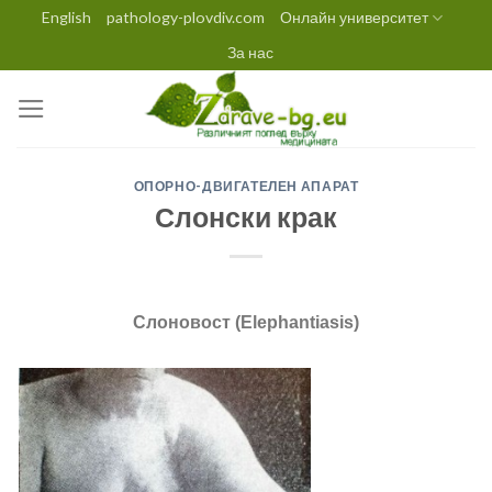
Skip
English
pathology-plovdiv.com
Онлайн университет
to
За нас
content
ОПОРНО-ДВИГАТЕЛЕН АПАРАТ
Слонски крак
Слоновост
(Elephantiasis)