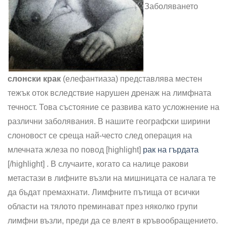
Заболяването
слонски крак
(eлефантиаза) представлява местен
тежък оток вследствие нарушен дренаж на лимфната
течност. Това състояние се развива като усложнение на
различни заболявания. В нашите географски ширини
слоновост се среща най-често след операция на
млечната жлеза по повод [highlight]
рак на гърдата
[/highlight] . В случаите, когато са налице ракови
метастази в лифните възли на мишницата се налага те
да бъдат премахнати. Лимфните пътища от всички
области на тялото преминават през няколко групи
лимфни възли, преди да се влеят в кръвообращението.