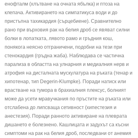
енофталм (хлътване на очната ябълка) и птоза на
клепача. Активирането на симпатикуса води и до
пристъпна тахикардия (сърцебиене). Сравнително
рано при върховия рак на белия дроб се явяват силни
болки в лопатката, лявото рамо и гръдния кош,
понякога неясно отграничени, подобни на тези при
стенокардия (гръдна жаба). Наблюдава се частична
парализа в областта на улнарния и медиалния нерв и
атрофия на дисталната мускулатура на ръката (тенар и
хипотенар, тип Degerin-Klumpke). Поради натиск или
врастване на тумора в брахиалния плексус, болният
може да усети мравучкания по пръ­стите на ръката или
отслабена до липсваща сетивност (хипестезия и
анестезия). Поради ранното активиране на плеврата
дишането е болезнено. Кашлицата и задухът са късни
симптоми на рак на белия дроб, последвани от анемия