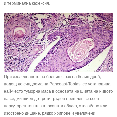
и терминална кахексия.
При изследването на болния с рак на белия дроб,
водещ до синдрома на Pancoast-Tobias, се установява
най-често туморна маса в основата на шията на нивото
на седми шиен до трети гръден прешлен, скъсен
перкуторен тон във върховата област, отслабено или
изост­рено дишане, рядко хрипове и увеличени