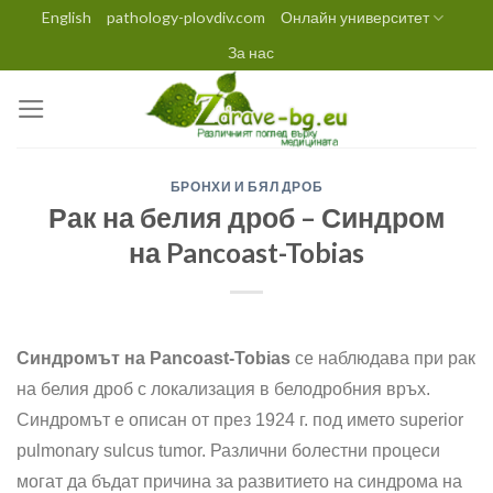
Skip
English
pathology-plovdiv.com
Онлайн университет
to
За нас
content
БРОНХИ И БЯЛ ДРОБ
Рак на белия дроб – Синдром
на Pancoast-Tobias
Синдромът на Pancoast-Tobias
се наблюдава при рак
на белия дроб с локализация в белодробния връх.
Синдромът е описан от през 1924 г. под името superior
pulmonary sulcus tumor. Различни болестни процеси
могат да бъдат причина за развитието на синдрома на