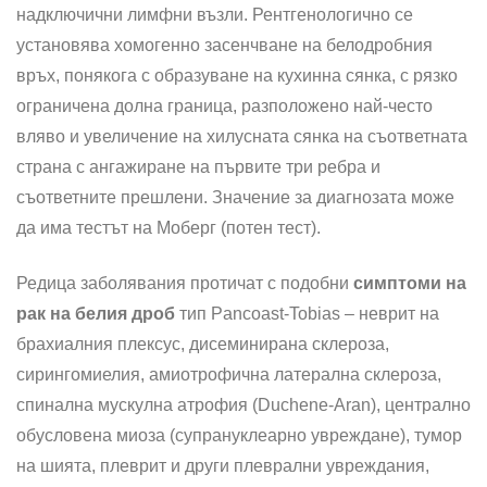
надключични лимфни възли. Рентгенологично се
установява хомогенно засенчване на белодробния
връх, понякога с образуване на кухинна сянка, с рязко
ограничена долна граница, разположено най-често
вляво и увеличение на хилусната сянка на съответната
страна с ангажиране на първите три ребра и
съответните прешлени. Зна­чение за диагнозата може
да има тестът на Моберг (потен тест).
Редица заболявания протичат с подобни
симптоми
на
рак на белия дроб
тип Pancoast-Tobias – неврит на
брахиалния плексус, дисеминирана склероза,
сирингомиелия, амиотрофична латерална скле­роза,
спинална мускулна атрофия (Duchene-Aran), централно
обусловена миоза (супрануклеарно увреждане), тумор
на ши­ята, плеврит и други плеврални увреждания,