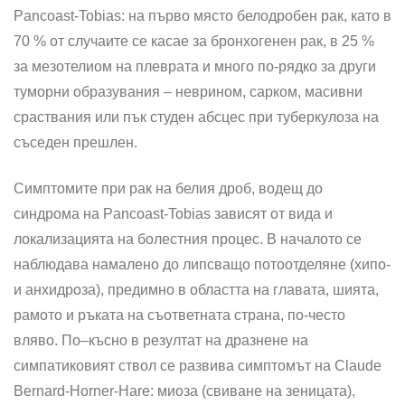
Pancoast-Tobias: на първо място белодробен рак, като в
70 % от случаите се касае за бронхогенен рак, в 25 %
за мезотелиом на плеврата и много по-рядко за други
туморни образувания – неврином, сарком, масивни
сра­ствания или пък студен абсцес при туберкулоза на
съседен прешлен.
Симптомите при рак на белия дроб, водещ до
синдрома на Pancoast-Tobias зависят от вида и
локализацията на болестния процес. В началото се
наблюдава намалено до липсващо потоотделяне (хипо-
и анхидроза), предимно в областта на главата, шията,
рамото и ръката на съответната стра­на, по-често
вляво. По–късно в резултат на дразнене на
симпатиковият ствол се развива симптомът на Claude
Bernard-Horner-Hare: миоза (свиване на зеницата),