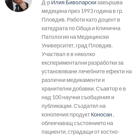
Д-р
Илия Биволарски
завършва
медицина през 1993 година в гр.
Пловдив. Работи като доцент в
катедрата по Обща и Клинична
Патология на Медицински
Университет, град Пловдив.
Участвал е в няколко
експериментални разработки за
установяване лечебните ефекти на
различни медикаменти и
хранителни добавки. Съавтор е в
над 100 научни съобщения и
публикации. Създател на
конопения продукт
Коносан
,
облекчаващ състоянието на
пациенти, страдащи от костно-