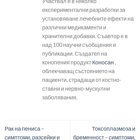
Участвал е в няколко
експериментални разработки за
установяване лечебните ефекти на
различни медикаменти и
хранителни добавки. Съавтор е в
над 100 научни съобщения и
публикации. Създател на
конопения продукт
Коносан
,
облекчаващ състоянието на
пациенти, страдащи от костно-
ставни и нервно-мускулни
заболявания.
Рак на пениса –
Токсоплазмоза и
симптоми, разсейки и
бременност – симптоми,