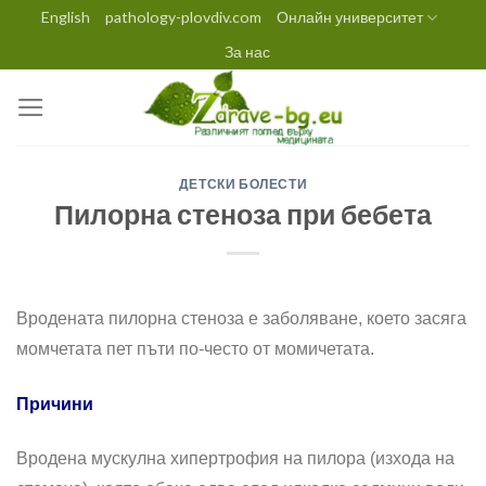
Skip
English
pathology-plovdiv.com
Онлайн университет
to
За нас
content
ДЕТСКИ БОЛЕСТИ
Пилорна стеноза при бебета
Вродената пилорна стеноза е заболяване, което засяга
момчетата пет пъти по-често от мо­мичетата.
Причини
Вродена мускулна хипертрофия на пилора (изхода на