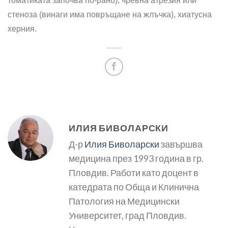
томатиката започва по-рано), чревна атрезия или
стеноза (ви­наги има повръщане на жлъчка), хиатусна
херния.
ИЛИЯ БИВОЛАРСКИ
Д-р
Илия Биволарски
завършва
медицина през 1993 година в гр.
Пловдив. Работи като доцент в
катедрата по Обща и Клинична
Патология на Медицински
Университет, град Пловдив.