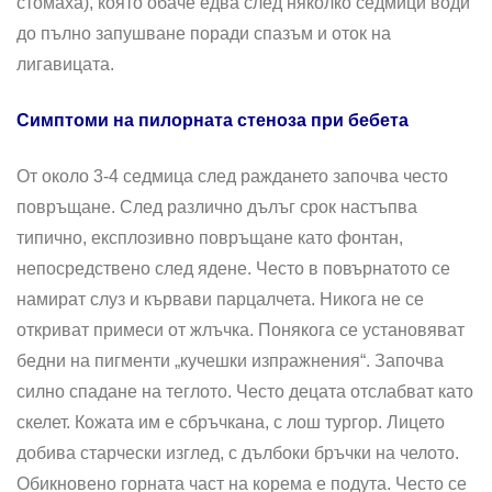
стомаха), която обаче едва след няколко седмици води
до пълно запушване поради спазъм и оток на
лигавицата.
Симптоми на пилорната стеноза при бебета
От около 3-4 седмица след раждането започва често
повръщане. След различно дълъг срок настъпва
типично, експлозивно повръща­не като фонтан,
непосредствено след ядене. Често в повърна­тото се
намират слуз и кървави парцалчета. Никога не се
откриват примеси от жлъчка. Понякога се установяват
бедни на пигменти „ку­чешки изпражнения“. Започва
силно спадане на теглото. Често децата от­слабват като
скелет. Кожата им е сбръчкана, с лош тургор. Лицето
добива старчес­ки изглед, с дълбоки бръчки на челото.
Обикновено горната част на корема е подута. Често се