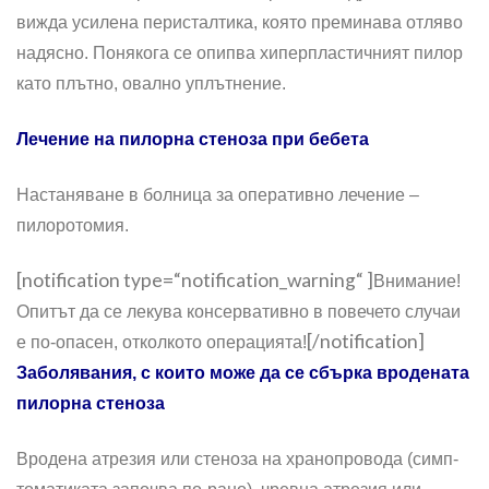
вижда усилена перисталтика, която преминава отляво
надясно. Понякога се опипва хиперпластичният пилор
като плътно, овално уплътнение.
Лечение на пилорна стеноза при бебета
Настаняване в болница за оперативно лечение –
пилоротомия.
[notification type=“notification_warning“ ]
Внимание!
Опитът да се ле­кува консервативно в повечето случаи
[/notification]
е по-опасен, отколкото операцията!
Заболявания, с които може да се сбърка вродената
пилорна стеноза
Вродена атрезия или стеноза на хранопровода (симп­