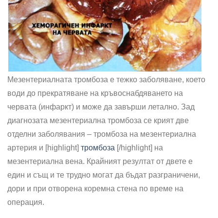
Мезентериалната тромбоза е тежко заболяване, което
води до прекратяване на кръвоснабдяването на
червата (инфаркт) и може да завърши летално. Зад
диагнозата мезентериална тромбоза се крият две
отделни заболявания – тромбоза на мезентериална
артерия и [highlight]
тромбоза
[/highlight] на
мезентериална вена. Крайният резултат от двете е
един и същ и те трудно могат да бъдат разграничени,
дори и при отворена коремна стена по време на
операция.