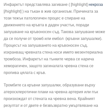
Инфарктът представлява загиване ( [highlight]
некроза
[/highlight] ) на тъкан в жив организъм. Причината за
този тежък патологичен процес е спиране на
движението на кръвта в даден участък, поради
запушване на кръвоносен съд. Такова запушване може
да се получи от тромб или ембол (кръвни запушалки).
Процесът на запушването на кръвоносен съд,
изхранващ чревната стена носи името мезентериална
тромбоза. Инфарктът на тънките черва се нарича
хеморагичен, защото загиналата чревна стена се
пропива цялата с кръв.
Тромбите са кръвни запушалки, образувани върху
атеросклеротични плаки на чревна артерия или пък
произхождат от стената на чревна вена. Крайният
резултат и от двете е безвъзвратно умъртвяване на