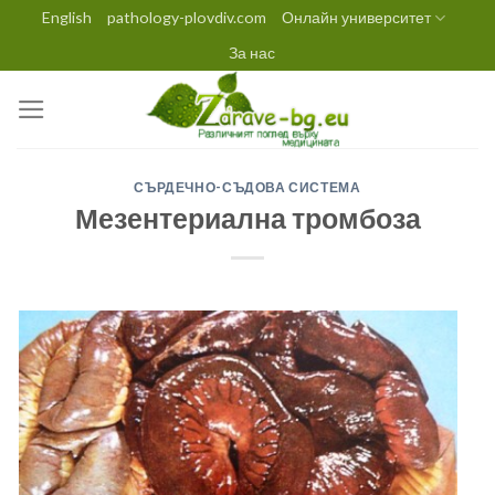
Skip
English
pathology-plovdiv.com
Онлайн университет
to
За нас
content
СЪРДЕЧНО-СЪДОВА СИСТЕМА
Мезентериална тромбоза