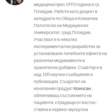
медицина през 1993 година в гр.
Пловдив. Работи като доцент в
катедрата по Обща и Клинична
Патология на Медицински
Университет, град Пловдив.
Участвал е в няколко
експериментални разработки за
установяване лечебните ефекти на
различни медикаменти и
хранителни добавки. Съавтор е в
над 100 научни съобщения и
публикации. Създател на
конопения продукт
Коносан
,
облекчаващ състоянието на
пациенти, страдащи от костно-
ставни и нервно-мускулни