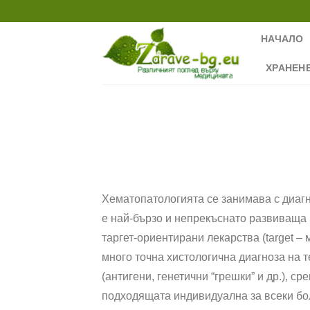
Skip
to
НАЧАЛО
content
ХРАНЕН
Хематопатологията се занимава с диагн
е най-бързо и непрекъснато развиваща с
таргет-ориентирани лекарства (target –
много точна хистологична диагноза на 
(антигени, генетични “грешки” и др.), с
подходящата индивидуална за всеки бо