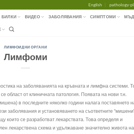
English
pathology-pl
БИЛКИ
ВИДЕО
ЗАБОЛЯВАНИЯ
СИМПТОМИ
МЪД
Е
ЛИМФОИДНИ ОРГАНИ
Лимфоми
остика на заболяванията на кръвната и лимфна системи. Т
е област от клиничната патология. Появата на нови т.н.
 мишена) в последните няколко години налага поставянето н
тези заболявания и установяването на съответните “мишени
рещу които се разработват лекарствата. Това определя и
лен лекарствена схема и удължаване значително живота на