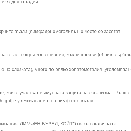
 изходния стадий.
фните възли (лимфаденомегалия). По-често се засягат
 на тегло, нощни изпотявания, кожни прояви (обрив, сърбеж
е на слезката), много по-рядко хепатомегалия (уголемяван
е, които участват в имунната защита на организма. Външе
ghlight] е увеличаването на лимфните възли
нимание! ЛИМФЕН ВЪЗЕЛ, КОЙТО не се повлиява от