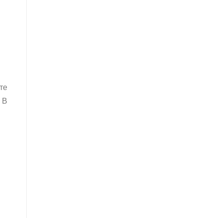
те
 В