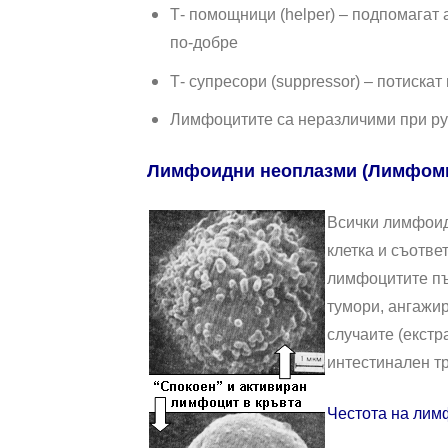
Т- помощници (helper) – подпомагат
по-добре
Т- супресори (suppressor) – потиска
Лимфоцитите са неразличими при ру
Лимфоидни неоплазми (Лимфом
Всички лимфоид
клетка и съотве
лимфоцитите пъ
тумори, ангажир
случаите (екстр
интестинален тра
Честота на ли