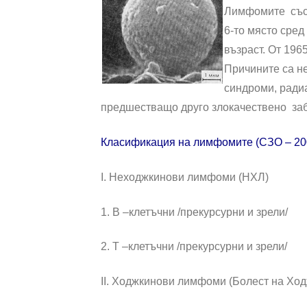
Лимфомите съст
6-то място сред
възраст. От 196
Причините са н
синдроми, ради
предшестващо друго злокачествено за
Класификация на лимфомите (СЗО – 200
І. Неходжкинови лимфоми (НХЛ)
1. В –клетъчни /прекурсурни и зрели/
2. Т –клетъчни /прекурсурни и зрели/
ІІ. Ходжкинови лимфоми (Болест на Ход