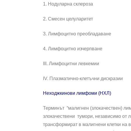
1. Нодуларна склероза
2. Смесен целуларитет
3. Лимфоцитно преобладаване
4. Лимфоцитно изчерпване
ІІІ. Лимфоцитни левкемии
ІV. Плазматично-клетъчни дискразии
Неходжкинови лимфоми (НХЛ)
Терминът “малигнен (злокачествен) лимф
злокачествени тумори, независимо от 
трансформират в малигнени клетки на вс