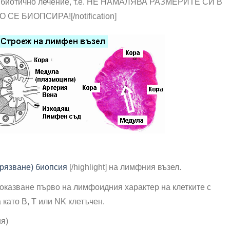
тибиотично лечение, т.е. НЕ НАМАЛЯВА РАЗМЕРИТЕ СИ В
О СЕ БИОПСИРА!
[/notification]
зрязване) биопсия
[/highlight] на лимфния възел.
оказване първо на лимфоидния характер на клетките с
ато В, Т или NK клетъчен.
я)