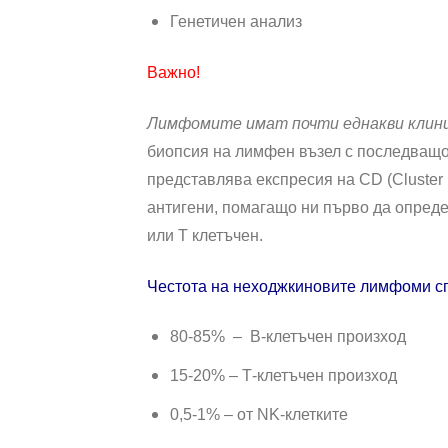
Генетичен анализ
Важно!
Лимфомите имат почти еднакви клини
биопсия на лимфен възел с последващо
представлява експресия на CD (Cluster 
антигени, помагащо ни първо да определ
или Т клетъчен.
Честота на неходжкиновите лимфоми с
80-85% – В-клетъчен произход
15-20% – Т-клетъчен произход
0,5-1% – от NK-клетките