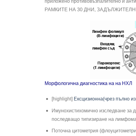
приложено противовъзпалително и ан
РАМКИТЕ НА 30 ДНИ, ЗАДЪЛЖИТЕЛН
Морфологична диагностика на на НХЛ
[highlight]
Ексцизионна(чрез пълно и
Имунохистихомично изследване за д
последващо типизиране на лимфома к
Поточна цитометрия (флоуцитометри