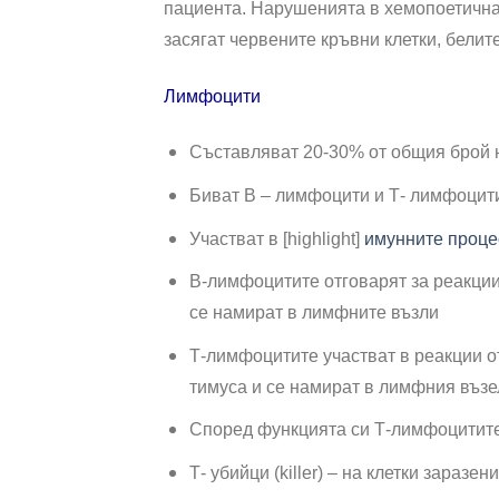
пациента. Нарушенията в хемопоетична
засягат червените кръвни клетки, белит
Лимфоцити
Съставляват 20-30% от общия брой 
Биват В – лимфоцити и Т- лимфоцит
Участват в [highlight]
имунните проце
B-лимфоцитите отговарят за реакции 
се намират в лимфните възли
Т-лимфоцитите участват в реакции от
тимуса и се намират в лимфния възе
Според функцията си Т-лимфоцитите 
Т- убийци (killer) – на клетки заразе