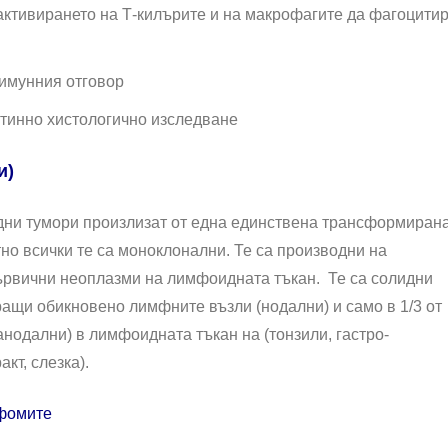
 активирането на Т-килърите и на макрофагите да фагоцити
т имунния отговор
тинно хистологично изследване
и)
ни тумори произлизат от една единствена трансформиран
тно всички те са моноклонални. Те са производни на
рвични неоплазми на лимфоидната тъкан. Те са солидни
ащи обикновено лимфните възли (нодални) и само в 1/3 от
анодални) в лимфоидната тъкан на (тонзили, гастро-
кт, слезка).
мфомите