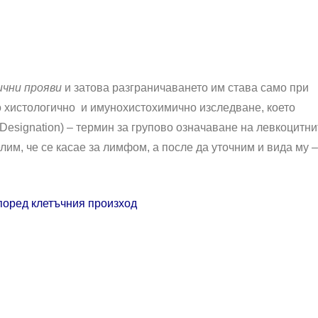
чни прояви
и затова разграничаването им става само при
 хистологично и имунохистохимично изследване, което
Designation) – термин за групово означаване на левкоцитни
им, че се касае за лимфом, а после да уточним и вида му –
поред клетъчния произход