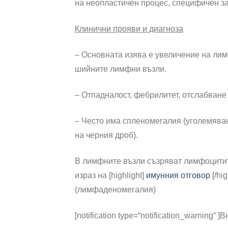
на неопластичен процес, специфичен за
Клинични прояви и диагноза
– Основната изява е увеличение на лим
шийните лимфни възли.
– Отпадналост, фебрилитет, отслабване
– Често има спленомегалия (уголемяван
на черния дроб).
В лимфните възли съзряват лимфоцитит
израз на [highlight]
имунния отговор
[/hi
(лимфаденомегалия)
[notification type=“notification_warning“ ]
В