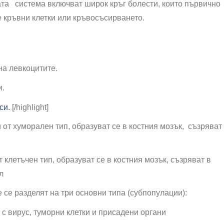
та система включват широк кръг болести, които първично
е кръвни клетки или кръвосъсирването.
на левкоцитите.
и.
си.
[/highlight]
от хуморален тип, образуват се в костния мозък, съзряват
 клетъчен тип, образуват се в костния мозък, съзряват в
л
се разделят на три основни типа (субпопулации):
ни с вирус, туморни клетки и присадени органи