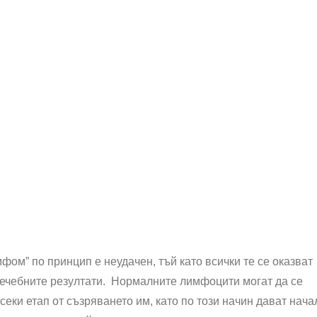
ом” по принцип е неудачен, тъй като всички те се оказват
лечебните резултати. Нормалните лимфоцити могат да се
еки етап от съзряването им, като по този начин дават нача