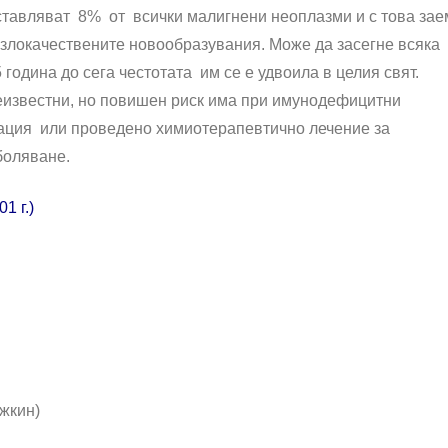
авляват 8% от всички малигнени неоплазми и с това зае
 злокачествените новообразувания. Може да засегне всяка
5 година до сега честотата им се е удвоила в целия свят.
еизвестни, но повишен риск има при имунодефицитни
ация или проведено химиотерапевтично лечение за
боляване.
1 г.)
жкин)