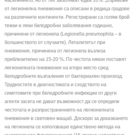
населението, но от тях заболяват едва 10%. „Взривове“
от легионелна пневмония са описани в редица градове
на различните континенти. Регистрирани са голям брой
тежки и леки белодробни забо­лявания годишно,
причинени от легионела (Legionella pneu­mophila – в
болшинството от случаите). Леталитетът при
пневмония, причинена от легионела възлиза
приблизително на 15-20 %. По честота някои поставят
легионелната пневмония на второ място сред
белодробните възпаления от бактериален произход.
Труд­ностите в диагностиката и сходството на
симптомите при белодробните инфекции от други
агенти засега не дават възможност да се определи
честотата и разпространението на легионелната
пневмония в световен мащаб. Доскоро за доказването
на легионела се използваше единствено метода на