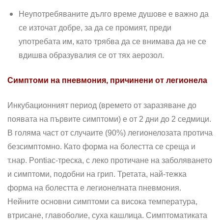
Неупотребяваните дълго време душове е важно да
се източат добре, за да се промият, преди
употребата им, като трябва да се внимава да не се
вдишва образувалия се от тях аерозол.
Симптоми на пневмония, причинени от легионела
Инкубационният период (времето от заразяване до
появата на първите симптоми) е от 2 дни до 2 седмици.
В голяма част от случаите (90%) легионелозата протича
безсимптомно. Като форма на болестта се среща и
т.нар. Pontiac-треска, с леко протичане на заболяването
и симптоми, подобни на грип. Третата, най-тежка
форма на болестта е легионелната пневмония.
Нейните основни симптоми са висока температура,
втрисане, главоболие, суха кашлица. Симптоматиката