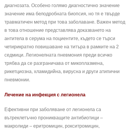
диагнозата. Особено голямо диагностично значение
значение има белодробната биопсия, но тя е твърде
травматичен метод при това заболаване. Важен метод
в това отношение представлява доказването на
антитела в серума на поциентите, където се търси
четирикратно повишаване на титъра в рамките на 2
седмици. Легионелната пневмония преди всичко
трябва да се разграничава от микоплазмена,
рикетциозна, хламидийна, вирусна и други атипични
пневмонии.
Лечение на инфекция с легионела
Ефективни при заболяване от легионела са
вътреклетъчно проникващите анти­биотици –
макролиди – еритромицин, рокситромицин,