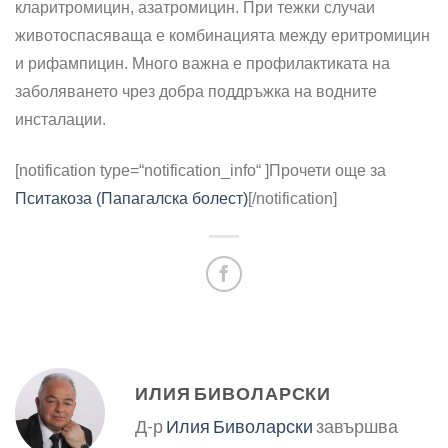
кларитромицин, азатромицин. При тежки случаи
животоспасяваща е комбинацията между еритромицин
и рифампицин. Много важна е профилактиката на
заболяването чрез добра поддръжка на водните
инсталации.
[notification type=“notification_info“ ]
Прочети още за
Пситакоза (Папагалска болест)
[/notification]
ИЛИЯ БИВОЛАРСКИ
Д-р
Илия Биволарски
завършва