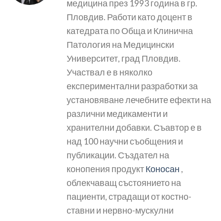
медицина през 1993 година в гр.
Пловдив. Работи като доцент в
катедрата по Обща и Клинична
Патология на Медицински
Университет, град Пловдив.
Участвал е в няколко
експериментални разработки за
установяване лечебните ефекти на
различни медикаменти и
хранителни добавки. Съавтор е в
над 100 научни съобщения и
публикации. Създател на
конопения продукт
Коносан
,
облекчаващ състоянието на
пациенти, страдащи от костно-
ставни и нервно-мускулни