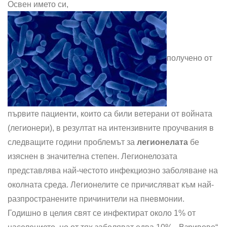
Освен името си,
получено от
първите пациенти, които са били ветерани от войната
(легионери), в резултат на интензивните проучвания в
следващите години проблемът за
легионелата
бе
изяснен в значителна степен. Легионелозата
представлява най-честото инфекциозно заболяване на
околната среда. Легионелите се причисляват към най-
разпространените причинители на пневмонии.
Годишно в целия свят се инфектират около 1% от