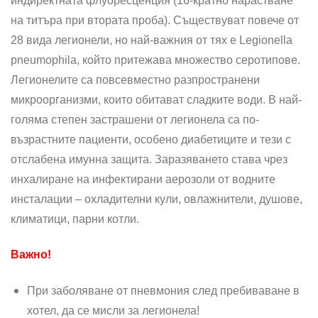
индирект­ната флуоресценция (16-кратно нарастване
на титъра при вто­рата проба). Съществуват повече от
28 вида легионели, но най-важния от тях е Legionella
pneu­mophila, който притежава множество серотипове.
Легионелите са повсевместно разпространени
микроорганизми, които обитават сладките води. В най-
голяма степен застрашени от легионела са по-
възрастните пациенти, особено диабетиците и тези с
отслабена имунна защита. Заразяването става чрез
инхалиране на инфектирани аерозоли от водните
инсталации – охладителни кули, овлажнители, душове,
климатици, парни котли.
Важно!
При заболяване от пневмония след пребиваване в
хотел, да се мисли за легионела!