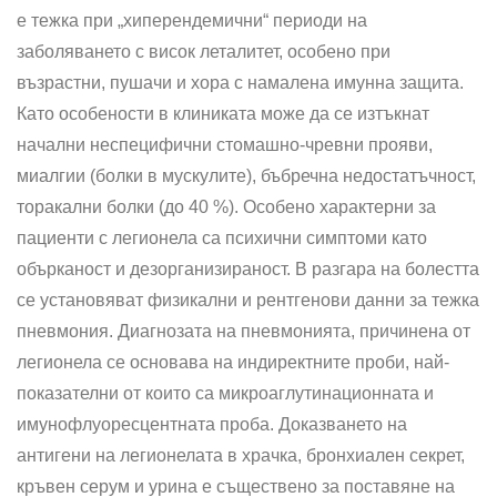
е тежка при „хиперендемични“ периоди на
заболяването с висок леталитет, особено при
възрастни, пуша­чи и хора с намалена имунна защита.
Като особености в клини­ката може да се изтъкнат
начални неспецифични стомашно-чревни прояви,
миалгии (болки в мускулите), бъбречна недостатъчност,
торакални болки (до 40 %). Особено характерни за
пациенти с легионела са психични симптоми като
обърканост и дезорганизираност. В разгара на болестта
се установяват физикални и рентгенови данни за тежка
пневмония. Диагнозата на пневмонията, причинена от
легионела се основава на индиректните проби, най-
показателни от които са микроаглутинационната и
имунофлуоресцентната проба. Доказването на
антигени на легионелата в храчка, бронхиален секрет,
кръвен серум и урина е съществено за поставяне на