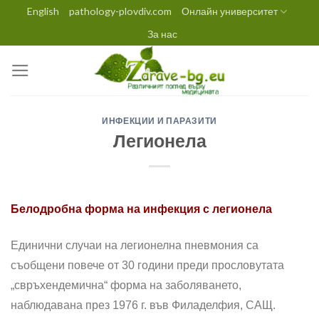
Skip
English
pathology-plovdiv.com
Онлайн университет
to
За нас
content
ИНФЕКЦИИ И ПАРАЗИТИ
Легионела
Белодробна форма на инфекция с легионела
Единични случаи на легионелна пневмония са
съобщени повече от 30 години преди прословутата
„свръхендемична“ фор­ма на заболяването,
наблюдавана през 1976 г. във Филаделфия, САЩ.