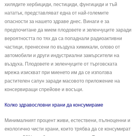
хилядите хербициди, пестициди, фунгициди и тъй
нататък, представляват една от най-големите
опасности за нашето здраве днес. Винаги е за
предпочитане да мием плодовете и зеленчуците заради
вероятността по тях да са попаднали радиоактивни
частици, пренесени по въздуха химикали, олово от
автомобили и други индустриални замърсители на
въздуха. Плодовете и зеленчуците от търговската
мрежа изискват при миенето им да се използва
растителен сапун заради масовото приложение на
консервиращи спрейове и восъци.
Колко здравословни храни да консумираме
Минималният процент живи, естествени, пълноценни и
екологично чисти храни, които трябва да се консумират