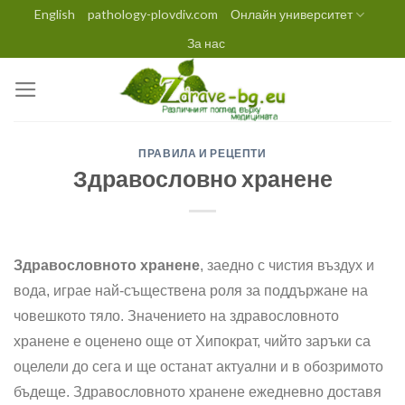
Skip
English
pathology-plovdiv.com
Онлайн университет
to
За нас
content
ПРАВИЛА И РЕЦЕПТИ
Здравословно хранене
Здравословното хранене
, заедно с чистия въздух и
вода, играе най-съществена роля за поддържане на
човешкото тяло. Значението на здравословното
хранене е оценено още от Хипократ, чийто заръки са
оцелели до сега и ще останат актуални и в обозримото
бъдеще. Здравословното хранене ежедневно доставя