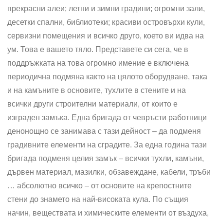
прекрасни алеи; летни и зимни градини; огромни зали,
десетки спални, библиотеки; красиви островърхи кули,
сервизни помещения и всичко друго, което ви идва на
ум. Това е вашето тяло. Представете си сега, че в
поддръжката на това огромно имение е включена
периодична подмяна както на цялото оборудване, така
и на камъните в основите, тухлите в стените и на
всички други строителни материали, от които е
изграден замъка. Една бригада от чевръсти работници
денонощно се занимава с тази дейност – да подменя
градивните елементи на сградите. За една година тази
бригада подменя целия замък – всички тухли, камъни,
дървен материал, мазилки, обзавеждане, кабели, тръби
… абсолютно всичко – от основите на крепостните
стени до знамето на най-високата кула. По същия
начин, веществата и химическите елементи от въздуха,