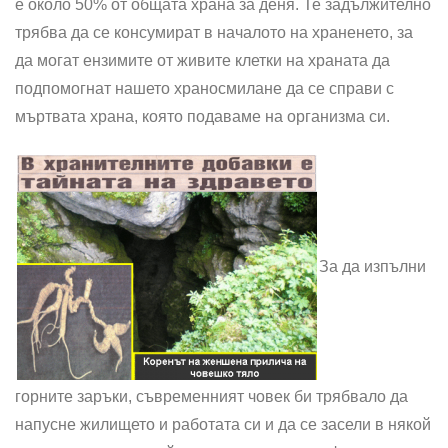
е около 50% от общата храна за деня. Те задължително
трябва да се консумират в началото на храненето, за
да могат ензимите от живите клетки на храната да
подпомогнат нашето храносмилане да се справи с
мъртвата храна, която подаваме на организма си.
За да изпълни
горните заръки, съвременният човек би трябвало да
напусне жилището и работата си и да се засели в някой