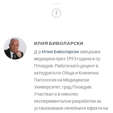
ИЛИЯ БИВОЛАРСКИ
Д-р
Илия Биволарски
завършва
медицина през 1993 година в гр.
Пловдив. Работи като доцент в
катедрата по Обща и Клинична
Патология на Медицински
Университет, град Пловдив.
Участвал е в няколко
експериментални разработки за
установяване лечебните ефекти на