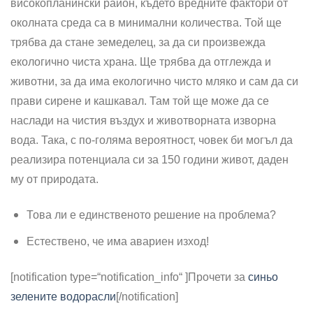
високопланински район, където вредните фактори от
околната среда са в минимални количества. Той ще
трябва да стане земеделец, за да си произвежда
екологично чиста храна. Ще трябва да отглежда и
животни, за да има екологично чисто мляко и сам да си
прави сирене и кашкавал. Там той ще може да се
наслади на чистия въздух и животворната изворна
вода. Така, с по-голяма вероятност, човек би могъл да
реализира потенциала си за 150 години живот, даден
му от природата.
Това ли е единственото решение на проблема?
Естествено, че има авариен изход!
[notification type=“notification_info“ ]
Прочети за
синьо
зелените водорасли
[/notification]