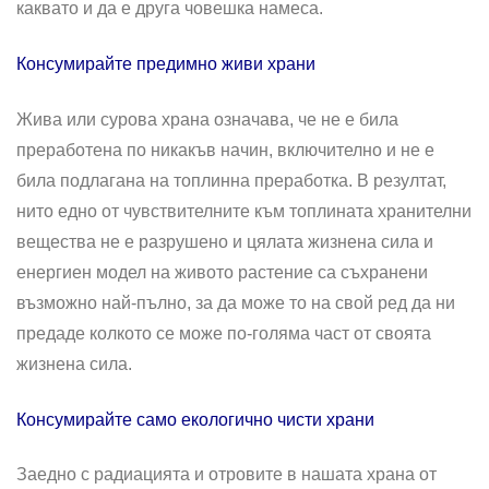
каквато и да е друга човешка намеса.
Консумирайте предимно живи храни
Жива или сурова храна означава, че не е била
преработена по никакъв начин, включително и не е
била подлагана на топлинна преработка. В резултат,
нито едно от чувствителните към топлината хранителни
вещества не е разрушено и цялата жизнена сила и
енергиен модел на живото растение са съхранени
възможно най-пълно, за да може то на свой ред да ни
предаде колкото се може по-голяма част от своята
жизнена сила.
Консумирайте само екологично чисти храни
Заедно с радиацията и отровите в нашата храна от