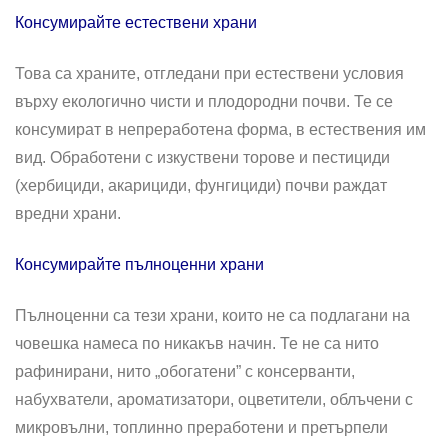
Консумирайте естествени храни
Това са храните, отгледани при естествени условия
върху екологично чисти и плодородни почви. Те се
консумират в непреработена форма, в естествения им
вид. Обработени с изкуствени торове и пестициди
(хербициди, акарициди, фунгициди) почви раждат
вредни храни.
Консумирайте пълноценни храни
Пълноценни са тези храни, които не са подлагани на
човешка намеса по никакъв начин. Те не са нито
рафинирани, нито „обогатени” с консерванти,
набухватели, ароматизатори, оцветители, облъчени с
микровълни, топлинно преработени и претърпели