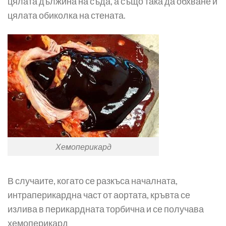
цялата дължина на съда, а също така да обхване и
цялата обиколка на стената.
Хемоперикард
В случаите, когато се разкъса началната,
интраперикардна част от аортата, кръвта се
излива в перикардната торбична и се получава
хемоперикард