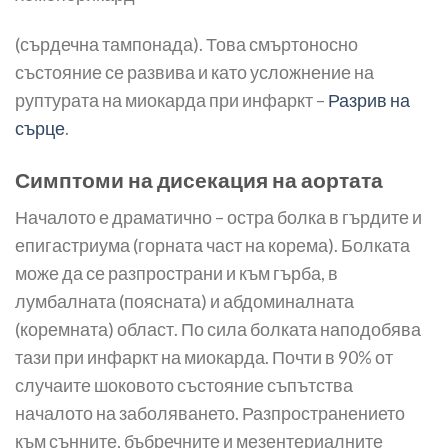
(сърдечна тампонада). Това смъртоносно
състояние се развива и като усложнение на
руптурата на миокарда при инфаркт –
Разрив на
сърце
.
Симптоми на дисекация на аортата
Началото е драматично – остра болка в гърдите и
епигастриума (горната част на корема). Болката
може да се разпространи и към гърба, в
лумбалната (поясната) и абдоминалната
(коремната) област. По сила болката наподобява
тази при инфаркт на миокарда. Почти в 90% от
случаите шоковото състояние съпътства
началото на заболяването. Разпространението
към сънните, бъбречните и мезентериалните