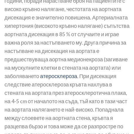
години, поради нарастване броя на пациентите с
високо кръвно налягане, честотата на аортната
дисекация е значително повишена. Артериалната
хипертония (високото кръвно налягане) съпътства
аортната дисекация в 85 % от случаите и играе
важна роля за настъпването му. Друга причина за
настъпване на дисекация на аортата е
предшествуваща аортна медионекроза (загиване
на мускулните клетки в стената на аортата) или
заболяването
атеросклероза
. При дисекация
следствие атеросклероза кръвта нахлува в
стената на аортата през атеросклеротична плака,
на 4-5 cm от началото на съда, тъй като в тази част
на аортата налягането е най-високо. Попаднала
между слоевете на аортната стена, кръвта я
разцепва бързо и това може да се разпростре по