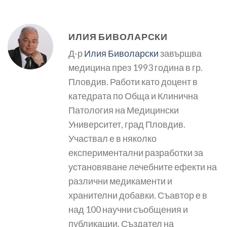
ИЛИЯ БИВОЛАРСКИ
Д-р
Илия Биволарски
завършва
медицина през 1993 година в гр.
Пловдив. Работи като доцент в
катедрата по Обща и Клинична
Патология на Медицински
Университет, град Пловдив.
Участвал е в няколко
експериментални разработки за
установяване лечебните ефекти на
различни медикаменти и
хранителни добавки. Съавтор е в
над 100 научни съобщения и
публикации. Създател на