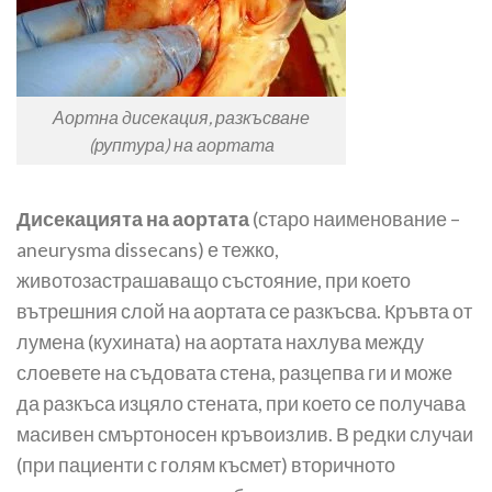
Аортна дисекация, разкъсване
(руптура) на аортата
Дисекацията на аортата
(старо наименование –
aneurysma dissecans) е тежко,
животозастрашаващо състояние, при което
вътрешния слой на аортата се разкъсва. Кръвта от
лумена (кухината) на аортата нахлува между
слоевете на съдовата стена, разцепва ги и може
да разкъса изцяло стената, при което се получава
масивен смъртоносен кръвоизлив. В редки случаи
(при пациенти с голям късмет) вторичното