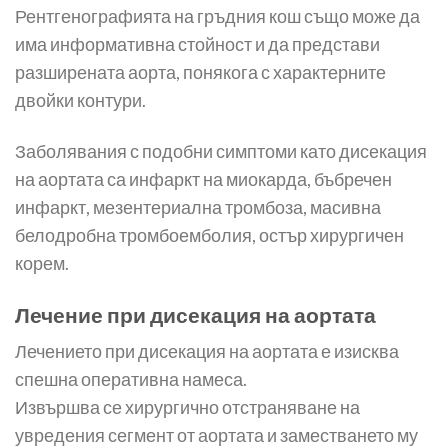
Рентгенографията на гръдния кош също може да
има информативна стойност и да представи
разширената аорта, понякога с характерните
двойки контури.
Заболявания с подобни симптоми като дисекация
на аортата са инфаркт на миокарда, бъбречен
инфаркт, мезентериална тромбоза, масивна
белодробна тромбоемболия, остър хирургичен
корем.
Лечение при дисекация на аортата
Лечението при дисекация на аортата е изисква
спешна оперативна намеса.
Извършва се хирургично отстраняване на
увредения сегмент от аортата и заместването му