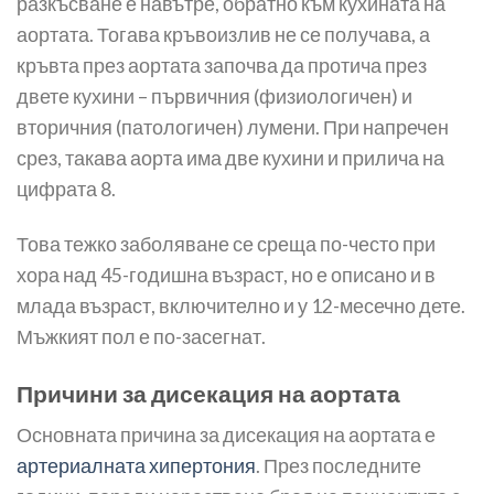
разкъсване е навътре, обратно към кухината на
аортата. Тогава кръвоизлив не се получава, а
кръвта през аортата започва да протича през
двете кухини – първичния (физиологичен) и
вторичния (патологичен) лумени. При напречен
срез, такава аорта има две кухини и прилича на
цифрата 8.
Това тежко заболяване се среща по-често при
хора над 45-годишна възраст, но е описано и в
млада възраст, включително и у 12-месечно дете.
Мъжкият пол е по-засегнат.
Причини за дисекация на аортата
Основната причина за дисекация на аортата е
артериалната хипертония
. През последните