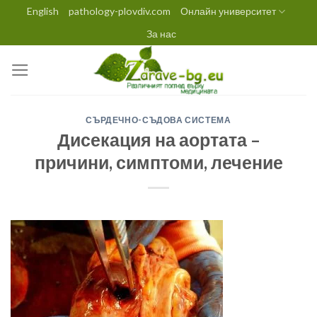
Skip
English
pathology-plovdiv.com
Онлайн университет
to
За нас
content
СЪРДЕЧНО-СЪДОВА СИСТЕМА
Дисекация на аортата –
причини, симптоми, лечение