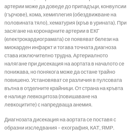
артерии може да доведе до припадъци, конвулсии
(гърчове), кома, хемиплегия (обездвижване на
половината тяло), хематурия (кръв в урината). При
засягане на коронарните артерии в ЕКГ
(електрокардиограмата) се появяват белези на
миокарден инфаркт и тогава точната диагноза
става изключително трудна. Артериалното
налягане при дисекация на аортата в началото се
понижава, но понякога може да остане трайно
повишено. Установяват се различия в пулсовата
вълна в отделните крайници. От страна на кръвта
е налице левкоцитоза (повишаване на
левкоцитите) с напредваща анемия.
Диагнозата дисекация на аортата се поставя с
образни изследвания – ехография, КАТ, ЯМР.