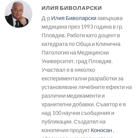
ИЛИЯ БИВОЛАРСКИ
Д-р
Илия Биволарски
завършва
медицина през 1993 година в гр.
Пловдив. Работи като доцент в
катедрата по Обща и Клинична
Патология на Медицински
Университет, град Пловдив.
Участвал е в няколко
експериментални разработки за
установяване лечебните ефекти на
различни медикаменти и
хранителни добавки. Съавтор е в
над 100 научни съобщения и
публикации. Създател на
конопения продукт
Коносан
,