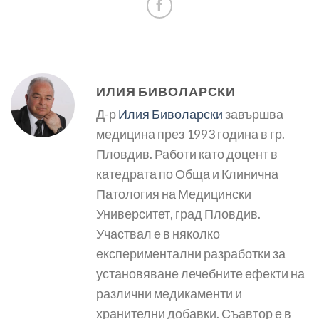
ИЛИЯ БИВОЛАРСКИ
Д-р
Илия Биволарски
завършва
медицина през 1993 година в гр.
Пловдив. Работи като доцент в
катедрата по Обща и Клинична
Патология на Медицински
Университет, град Пловдив.
Участвал е в няколко
експериментални разработки за
установяване лечебните ефекти на
различни медикаменти и
хранителни добавки. Съавтор е в