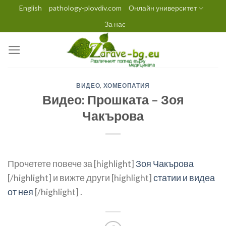
Skip
English
pathology-plovdiv.com
Онлайн университет
to
За нас
content
ВИДЕО
,
ХОМЕОПАТИЯ
Видео: Прошката – Зоя
Чакърова
Прочетете повече за [highlight]
Зоя Чакърова
[/highlight] и вижте други [highlight]
статии и видеа
от нея
[/highlight] .