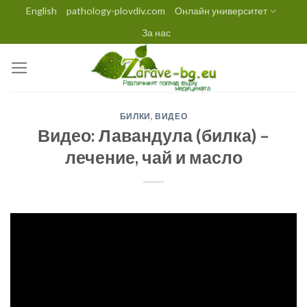
Skip
English
pathology-plovdiv.com
Онлайн университет
to
За нас
content
БИЛКИ
,
ВИДЕО
Видео: Лавандула (билка) –
лечение, чай и масло