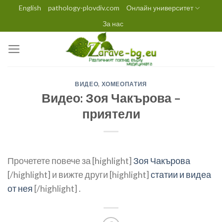
Skip
English
pathology-plovdiv.com
Онлайн университет
to
За нас
content
ВИДЕО
,
ХОМЕОПАТИЯ
Видео: Зоя Чакърова –
приятели
Прочетете повече за [highlight]
Зоя Чакърова
[/highlight] и вижте други [highlight]
статии и видеа
от нея
[/highlight] .