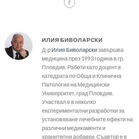
ИЛИЯ БИВОЛАРСКИ
Д-р
Илия Биволарски
завършва
медицина през 1993 година в гр.
Пловдив. Работи като доцент в
катедрата по Обща и Клинична
Патология на Медицински
Университет, град Пловдив.
Участвал е в няколко
експериментални разработки за
установяване лечебните ефекти на
различни медикаменти и
хранителни добавки. Съавтор е в