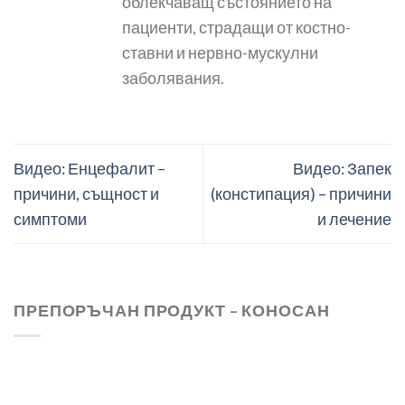
облекчаващ състоянието на
пациенти, страдащи от костно-
ставни и нервно-мускулни
заболявания.
Видео: Енцефалит –
Видео: Запек
причини, същност и
(констипация) – причини
симптоми
и лечение
ПРЕПОРЪЧАН ПРОДУКТ – КОНОСАН