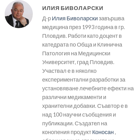
ИЛИЯ БИВОЛАРСКИ
Д-р
Илия Биволарски
завършва
медицина през 1993 година в гр.
Пловдив. Работи като доцент в
катедрата по Обща и Клинична
Патология на Медицински
Университет, град Пловдив.
Участвал е в няколко
експериментални разработки за
установяване лечебните ефекти на
различни медикаменти и
хранителни добавки. Съавтор е в
над 100 научни съобщения и
публикации. Създател на
конопения продукт
Коносан
,