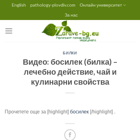
Skip
English
pathology-plovdiv.com
Онлайн университет
to
За нас
content
БИЛКИ
Видео: босилек (билка) –
лечебно действие, чай и
кулинарни свойства
Прочетете още за [highlight]
босилек
[/highlight] .