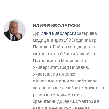
ИЛИЯ БИВОЛАРСКИ
Д-р
Илия Биволарски
завършва
медицина през 1993 година в гр.
Пловдив. Работи като доцент в
катедрата по Обща и Клинична
Патология на Медицински
Университет, град Пловдив.
Участвал е в няколко
експериментални разработки за
установяване лечебните ефекти на
различни медикаменти и
хранителни добавки. Съавтор е в
над 100 научни съобщения и