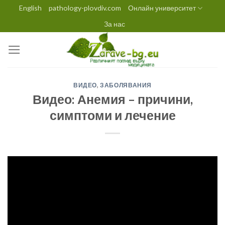
Skip
English
pathology-plovdiv.com
Онлайн университет
to
За нас
content
ВИДЕО
,
ЗАБОЛЯВАНИЯ
Видео: Анемия – причини,
симптоми и лечение