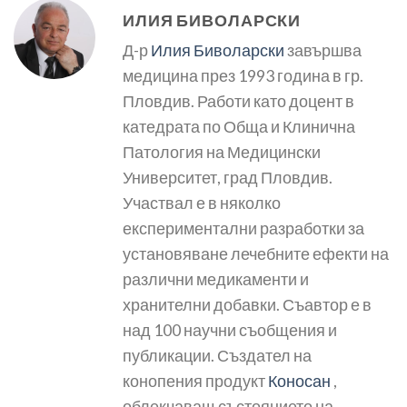
ИЛИЯ БИВОЛАРСКИ
Д-р
Илия Биволарски
завършва
медицина през 1993 година в гр.
Пловдив. Работи като доцент в
катедрата по Обща и Клинична
Патология на Медицински
Университет, град Пловдив.
Участвал е в няколко
експериментални разработки за
установяване лечебните ефекти на
различни медикаменти и
хранителни добавки. Съавтор е в
над 100 научни съобщения и
публикации. Създател на
конопения продукт
Коносан
,
облекчаващ състоянието на