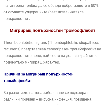
на гангрена трябва да се обсъди добре, защото в 60%
от случаите улцерациите (разязвяванията) са
повърхностни .
Мигриращ повърхностен тромбофлебит
Thrombophlebitis migrans (Thrombophlebitis idiopathicus
recurrens) представлява своеобразен тромбофлебит на
повърхностните вени, най-често на долния крайник, с
подчертано мигриращ ха­рактер.
Причини за мигриращ повърхностен
тромбофлебит
За развитието на това заболяване се подозират
различни причини – вирусна инфекция, повишена