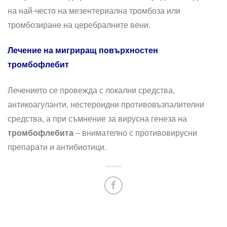
на най-често на мезентериална тромбоза или
тромбозиране на церебралните вени.
Лечение на мигриращ повърхностен
тромбофлебит
Лечението се провежда с локални средства,
антикоагуланти, нестероидни противовъзпалителни
средства, а при съмнение за вирусна генеза на
тромбофлебита
– внимателно с противовирусни
препарати и антибиотици.