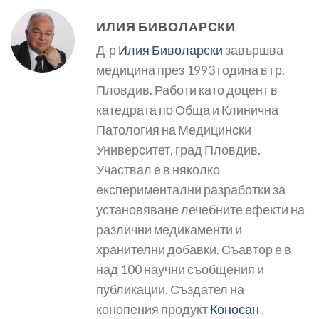
ИЛИЯ БИВОЛАРСКИ
Д-р
Илия Биволарски
завършва
медицина през 1993 година в гр.
Пловдив. Работи като доцент в
катедрата по Обща и Клинична
Патология на Медицински
Университет, град Пловдив.
Участвал е в няколко
експериментални разработки за
установяване лечебните ефекти на
различни медикаменти и
хранителни добавки. Съавтор е в
над 100 научни съобщения и
публикации. Създател на
конопения продукт
Коносан
,