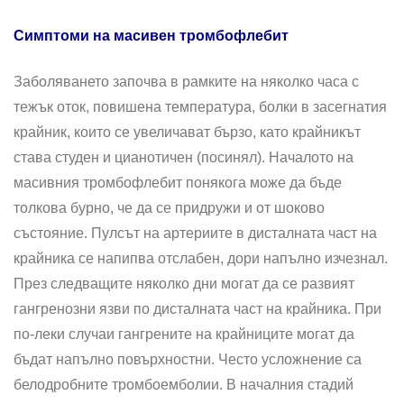
Симптоми на масивен тромбофлебит
Заболяването започва в рамките на няколко часа с
тежък оток, повишена температура, болки в засегнатия
крайник, ко­ито се увеличават бързо, като крайникът
става студен и цианотичен (посинял). Началото на
масивния тромбофлебит понякога може да бъде
толкова бур­но, че да се придружи и от шоково
състояние. Пулсът на арте­риите в дисталната част на
крайника се напипва отслабен, дори напълно изчезнал.
През следващите няколко дни мо­гат да се развият
гангренозни язви по дисталната част на крайника. При
по-леки случаи гангре­ните на крайниците могат да
бъдат напълно повърхностни. Често усложнение са
белодробните тромбоемболии. В началния стадий