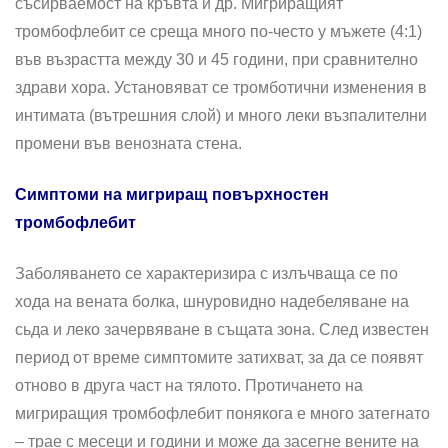
съсирваемост на кръвта и др. Мигриращият
тромбофлебит се среща много по-често у мъжете (4:1)
във възрастта между 30 и 45 години, при сравнително
здрави хора. Установяват се тромботични изменения в
интимата (вътрешния слой) и много леки възпалителни
промени във венозната стена.
Симптоми на мигриращ повърхностен
тромбофлебит
Заболяването се характеризира с излъчваща се по
хода на вената болка, шнуровидно надебеляване на
сьда и леко зачервяване в същата зона. След известен
период от време симптомите затихват, за да се появят
отново в друга част на тялото. Протичането на
мигриращия тромбофлебит понякога е много затегнато
– трае с месеци и години и може да засегне вените на