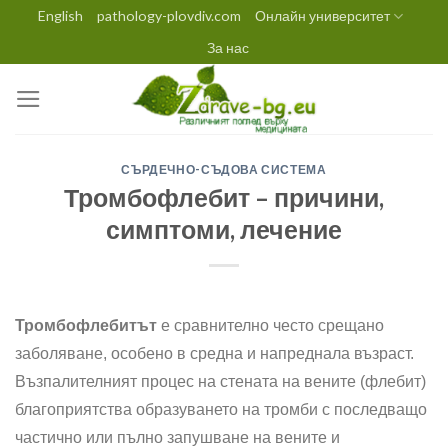
Skip
English
pathology-plovdiv.com
Онлайн университет
to
За нас
content
СЪРДЕЧНО-СЪДОВА СИСТЕМА
Тромбофлебит – причини,
симптоми, лечение
Тромбофлебитът
е сравнително често срещано
заболяване, особено в средна и напреднала възраст.
Възпалителният процес на стената на вените (флебит)
благоприятства образуването на тромби с последващо
частично или пълно запушване на вените и