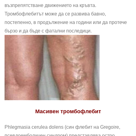
възпрепятстване движението на кръвта.
Тромбофлебитът може да се развива бавно,
постепенно, в продължение на години или да протече
бързо и да бъде с фатални последици.
Масивен тромбофлебит
Phlegmasia cerulea dolens (син флебит на Gregoire,
псевдоемболичен синдром) представлява остро,