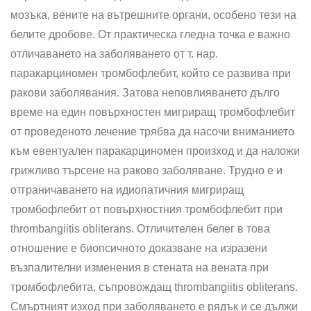
мозъка, вените на вътрешните органи, особено тези на
белите дробове. От практическа гледна точка е важно
отличаването на заболяването от т. нар.
паракарциномен тромбофлебит, който се развива при
ракови заболявания. Затова неповлияването дълго
време на един повърх­ностен мигриращ тромбофлебит
от проведеното лечение трябва да насочи вниманието
към евентуален паракарциномен произход и да наложи
грижливо търсене на раково заболяване. Трудно е и
отграничаването на идиопатичния мигриращ
тромбофлебит от повърхностния тромбофлебит при
thrombangiitis obliterans. Отличителен белег в това
отношение е биопсичното доказване на изразени
възпалителни изменения в стената на вената при
тромбофлебита, съпровождащ thrombangiitis obliterans.
Смъртният изход при заболяването е рядък и се дължи