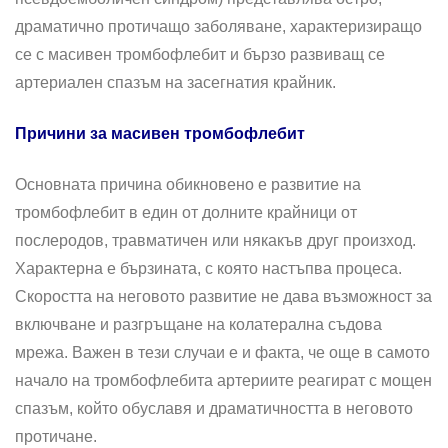
драматично протичащо заболяване, характеризиращо
се с масивен тромбофлебит и бързо развиващ се
артериален спазъм на засегнатия крайник.
Причини за масивен тромбофлебит
Основната причина обикновено е развитие на
тромбофлебит в един от долните крайници от
послеродов, трав­матичен или някакъв друг произход.
Характерна е бър­зината, с която настъпва процеса.
Скоростта на неговото развитие не дава възможност за
включване и разгръщане на колатерална съдова
мрежа. Важен в тези случаи е и факта, че още в самото
начало на тромбофлебита артериите реагират с мощен
спазъм, който обуславя и драматичността в неговото
протичане.