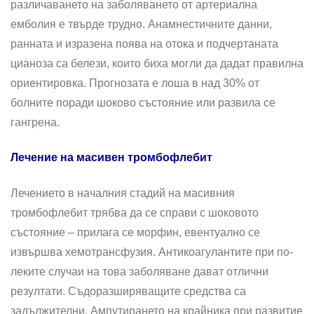
различаването на заболяването от артериална
емболия е твърде трудно. Анамнестичните данни,
ранната и изразена поява на отока и подчертаната
цианоза са белези, които биха могли да дадат правилна
ориентировка. Прогнозата е лоша в над 30% от
болните поради шоково състояние или развила се
гангрена.
Лечение на масивен тромбофлебит
Лечението в началния стадий на масивния
тромбофлебит трябва да се справи с шоковото
състояние – прилага се морфин, евентуално се
извършва хемотрансфузия. Антикоагулантите при по-
леките случаи на това заболяване дават отлични
резултати. Съдоразширяващите средства са
задължителни. Ампутирането на крайника при развитие