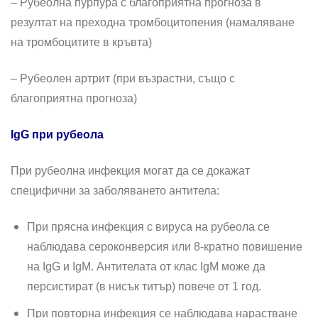
– Рубеолна пурпура с благоприятна прогноза в
резултат на преходна тромбоцитопения (намаляване
на тромбоцитите в кръвта)
– Рубеолен артрит (при възрастни, също с
благоприятна прогноза)
IgG
при рубеола
При рубеолна инфекция могат да се докажат
специфични за заболяването антитела:
При прясна инфекция с вируса на рубеола се
наблюдава сероконверсия или 8-кратно повишение
на IgG и IgM. Антителата от клас IgM може да
персистират (в нисък титър) повече от 1 год.
При повторна инфекция се наблюдава нарастване