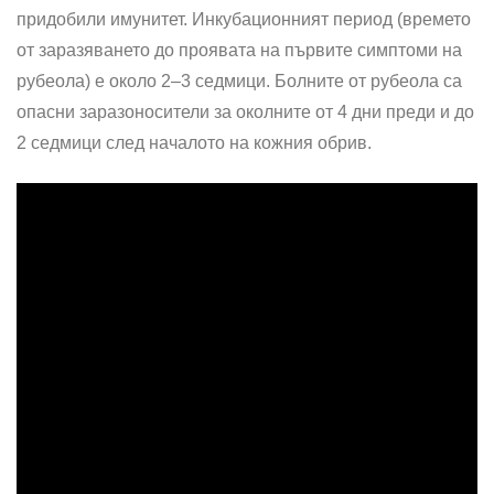
придобили имунитет. Инкубационният период (времето
от заразяването до проявата на първите симптоми на
рубеола) е около 2–3 седмици. Болните от рубеола са
опасни заразоносители за околните от 4 дни преди и до
2 седмици след началото на кожния обрив.