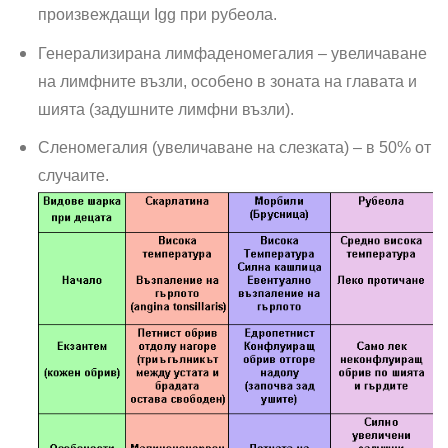
произвеждащи Igg при рубеола.
Генерализирана лимфаденомегалия – увеличаване
на лимфните възли, особено в зоната на главата и
шията (задушните лимфни възли).
Сленомегалия (увеличаване на слезката) – в 50% от
случаите.