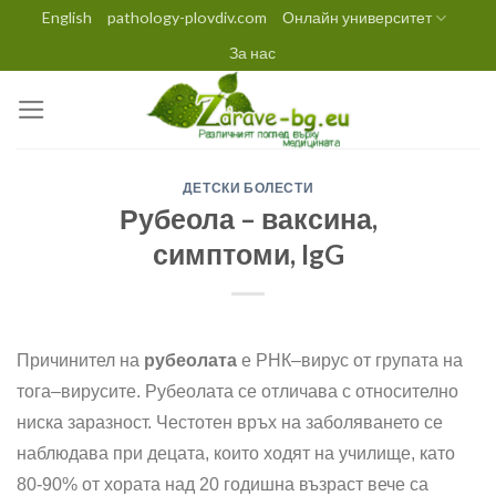
Skip
English
pathology-plovdiv.com
Онлайн университет
to
За нас
content
ДЕТСКИ БОЛЕСТИ
Рубеола – ваксина,
симптоми, IgG
Причинител на
рубеолата
е РНК–вирус от групата на
тога–вирусите. Рубеолата се отличава с относително
ниска заразност. Честотен връх на заболяването се
наблюдава при децата, които ходят на училище, като
80-90% от хората над 20 годишна възраст вече са