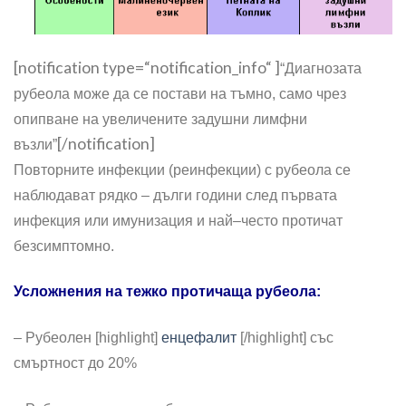
[notification type=“notification_info“ ]
“Диагнозата
рубеола може да се постави на тъмно, само чрез
опипване на увеличените задушни лимфни
[/notification]
възли”
Повторните инфекции (реинфекции) с рубеола се
наблюдават рядко – дълги години след първата
инфекция или имунизация и най–често протичат
безсимптомно.
Усложнения на тежко протичаща рубеола:
– Рубеолен [highlight]
енцефалит
[/highlight] със
смъртност до 20%