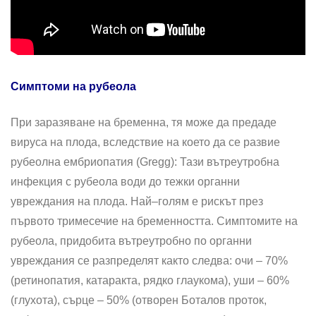
Симптоми на рубеола
При заразяване на бременна, тя може да предаде
вируса на плода, вследствие на което да се развие
рубеолна ембриопатия (Gregg): Тази вътреутробна
инфекция с рубеола води до тежки органни
увреждания на плода. Най–голям е рискът през
първото тримесечие на бременността. Симптомите на
рубеола, придобита вътреутробно по органни
увреждания се разпределят както следва: очи – 70%
(ретинопатия, катаракта, рядко глаукома), уши – 60%
(глухота), сърце – 50% (отворен Боталов проток,