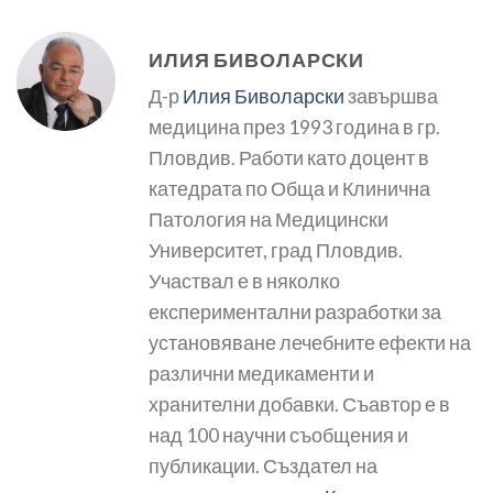
ИЛИЯ БИВОЛАРСКИ
Д-р
Илия Биволарски
завършва
медицина през 1993 година в гр.
Пловдив. Работи като доцент в
катедрата по Обща и Клинична
Патология на Медицински
Университет, град Пловдив.
Участвал е в няколко
експериментални разработки за
установяване лечебните ефекти на
различни медикаменти и
хранителни добавки. Съавтор е в
над 100 научни съобщения и
публикации. Създател на