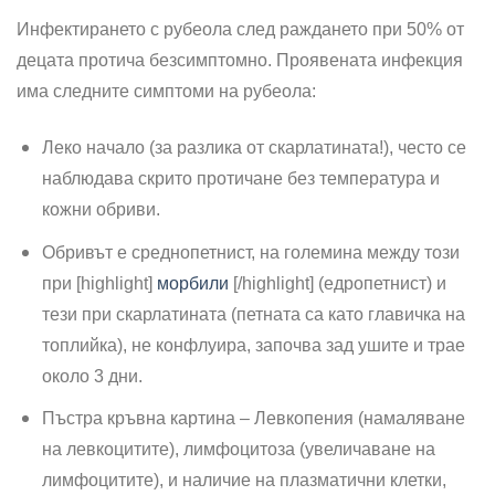
Инфектирането с рубеола след раждането при 50% от
децата протича безсимптомно. Проявената инфекция
има следните симптоми на рубеола:
Леко начало (за разлика от скарлатината!), често се
наблюдава скрито протичане без температура и
кожни обриви.
Обривът е среднопетнист, на големина между този
при [highlight]
морбили
[/highlight] (едропетнист) и
тези при скарлатината (петната са като главичка на
топлийка), не конфлуира, започва зад ушите и трае
около 3 дни.
Пъстра кръвна картина – Левкопения (намаляване
на левкоцитите), лимфоцитоза (увеличаване на
лимфоцитите), и наличие на плазматични клетки,