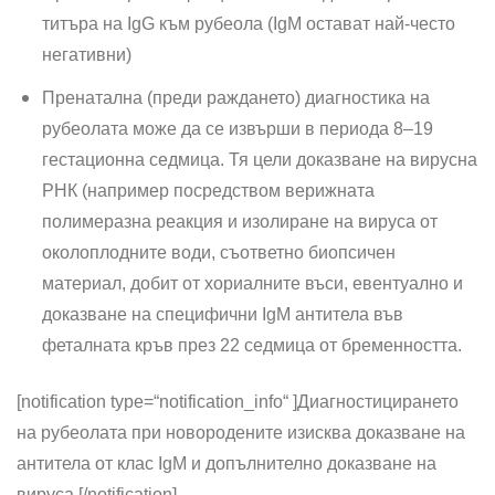
титъра на IgG към рубеола (IgM остават най-често
негативни)
Пренатална (преди раждането) диагностика на
рубеолата може да се извърши в периода 8–19
гестационна седмица. Тя цели доказване на вирусна
РНК (например посредством верижната
полимеразна реакция и изолиране на вируса от
околоплодните води, съответно биопсичен
материал, добит от хориалните въси, евентуално и
доказване на специфични IgM антитела във
феталната кръв през 22 седмица от бременността.
[notification type=“notification_info“ ]
Диагностицирането
на рубеолата при новородените изисква доказване на
антитела от клас IgM и допълнително доказване на
вируса.
[/notification]