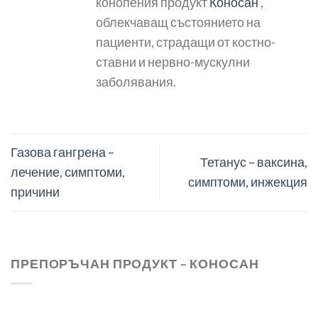
конопения продукт
Коносан
,
облекчаващ състоянието на
пациенти, страдащи от костно-
ставни и нервно-мускулни
заболявания.
Газова гангрена –
Тетанус – ваксина,
лечение, симптоми,
симптоми, инжекция
причини
ПРЕПОРЪЧАН ПРОДУКТ – КОНОСАН