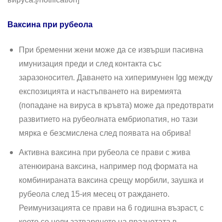
Ваксина при рубеола
При бременни жени може да се извърши пасивна
имунизация преди и след контакта със
заразоносител. Даването на хиперимунен Igg между
експозицията и настъпването на виремията
(попадане на вируса в кръвта) може да предотврати
развитието на рубеолната ембриопатия, но тази
мярка е безсмислена след появата на обрива!
Активна ваксина при рубеола се прави с жива
атенюирана ваксина, например под формата на
комбинираната ваксина срещу морбили, заушка и
рубеола след 15-ия месец от раждането.
Реимунизацията се прави на 6 годишна възраст, с
което се цели затварянето на празнотата в