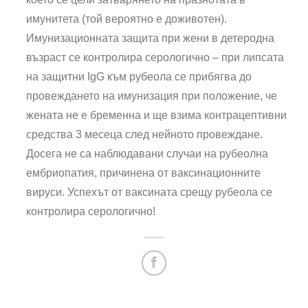
имунитета (той вероятно е доживотен).
Имунизационната защита при жени в детеродна
възраст се контролира серологично – при липсата
на защитни IgG към рубеола се прибягва до
провеждането на имунизация при положение, че
жената не е бременна и ще взима контрацептивни
средства 3 месеца след нейното провеждане.
Досега не са наблюдавани случаи на рубеолна
ембриопатия, причинена от ваксинационните
вируси. Успехът от ваксината срещу рубеола се
контролира серологично!